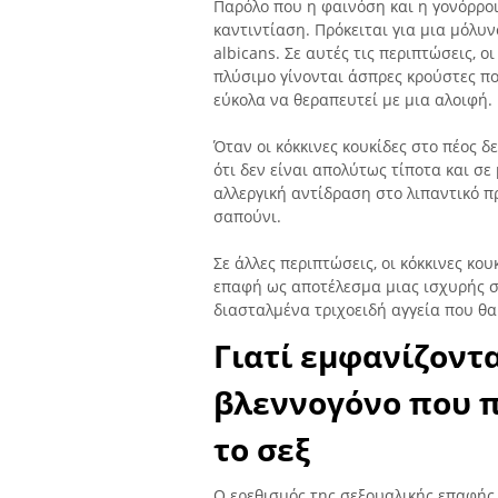
Παρόλο που η φαινόση και η γονόρροι
καντιντίαση. Πρόκειται για μια μόλυ
albicans. Σε αυτές τις περιπτώσεις, ο
πλύσιμο γίνονται άσπρες κρούστες πο
εύκολα να θεραπευτεί με μια αλοιφή.
Όταν οι κόκκινες κουκίδες στο πέος 
ότι δεν είναι απολύτως τίποτα και σε
αλλεργική αντίδραση στο λιπαντικό π
σαπούνι.
Σε άλλες περιπτώσεις, οι κόκκινες κο
επαφή ως αποτέλεσμα μιας ισχυρής στ
διασταλμένα τριχοειδή αγγεία που θ
Γιατί εμφανίζοντα
βλεννογόνο που 
το σεξ
Ο ερεθισμός της σεξουαλικής επαφής 