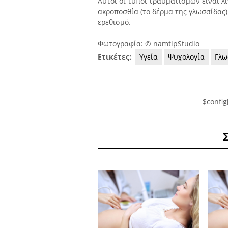
Αυτοί οι τύποι τραυματισμών είναι λι
ακροποσθία (το δέρμα της γλωσσίδας)
ερεθισμό.
Φωτογραφία: © namtipStudio
Ετικέτες:
Υγεία
Ψυχολογία
Γλω
$config