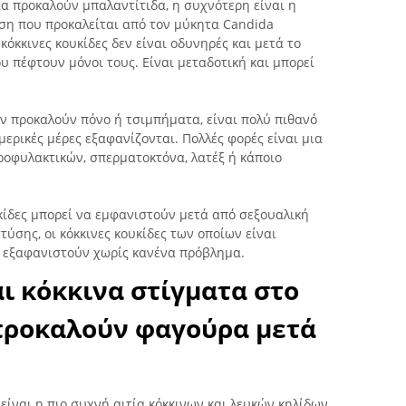
α προκαλούν μπαλαντίτιδα, η συχνότερη είναι η
νση που προκαλείται από τον μύκητα Candida
ι κόκκινες κουκίδες δεν είναι οδυνηρές και μετά το
υ πέφτουν μόνοι τους. Είναι μεταδοτική και μπορεί
δεν προκαλούν πόνο ή τσιμπήματα, είναι πολύ πιθανό
 μερικές μέρες εξαφανίζονται. Πολλές φορές είναι μια
ροφυλακτικών, σπερματοκτόνα, λατέξ ή κάποιο
υκίδες μπορεί να εμφανιστούν μετά από σεξουαλική
ύσης, οι κόκκινες κουκίδες των οποίων είναι
α εξαφανιστούν χωρίς κανένα πρόβλημα.
ι κόκκινα στίγματα στο
προκαλούν φαγούρα μετά
είναι η πιο συχνή αιτία κόκκινων και λευκών κηλίδων