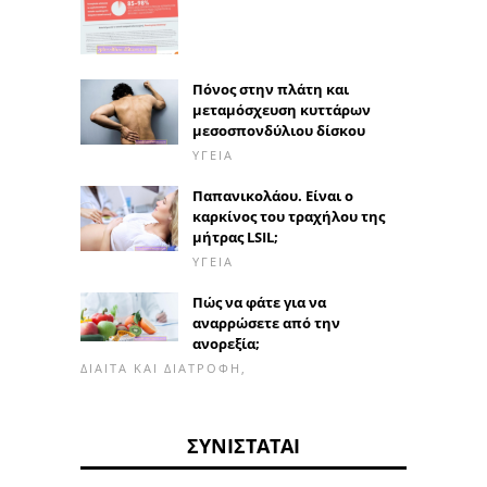
Πόνος στην πλάτη και
μεταμόσχευση κυττάρων
μεσοσπονδύλιου δίσκου
ΥΓΕΊΑ
Παπανικολάου. Είναι ο
καρκίνος του τραχήλου της
μήτρας LSIL;
ΥΓΕΊΑ
Πώς να φάτε για να
αναρρώσετε από την
ανορεξία;
ΔΊΑΙΤΑ ΚΑΙ ΔΙΑΤΡΟΦΉ,
ΣΥΝΙΣΤΆΤΑΙ