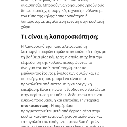
αναισθησία. Μπορούν να χρησιμοποιηθούν δύο
διαφορετικές χειρουργικές τεχνικές, ανάλογα με
τον τύπο της κήλης: λαπαροσκόπηση ή
λαπαροτομία, μεγαλύτερη εντομή στην κοιλιακή
χώρα.
Τι είναι η λαπαροσκόπηση;
Η λαπαροσκόπηση αποτελείται από τη
λειτουργία μικρών τομών στον κοιλιακό τοίχο, με
τη βοήθεια μίας κάμερας, η οποία επιτρέπει την
εξερεύνηση της κοιλιάς, περιορίζοντας το
άνοιγμα του κοιλιακού τοιχώματος και
μειώνοντας έτσι το μέγεθος των ουλών και τις
παρενέργειες που μπορεί να είναι που
προκαλείται από εκτεταμένη χειρουργική
επέμβαση. Είναι η πρώτη μέθοδος που εξετάζεται
στην περίπτωση της κήλης, δεδομένου ότι είναι
εύκολα προσβάσιμη και επιτρέπει την
ταχεία
αποκατάσταση
. Η παρέμβαση
πραγματοποιείται μετά από έγχυση αέρα στην
κοιλιά, κατόπιν ένας σωλήνας οπτικών ινών και
τα εργαλεία του εισάγονται μέσω δύο ή τριών
οπών. Η λαπαροσκόπηση επιτρέπει μια γρήγορη