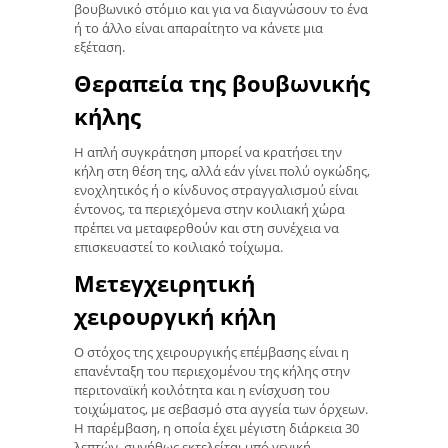
βουβωνικό στόμιο και για να διαγνώσουν το ένα
ή το άλλο είναι απαραίτητο να κάνετε μια
εξέταση.
Θεραπεία της βουβωνικής
κήλης
Η απλή συγκράτηση μπορεί να κρατήσει την
κήλη στη θέση της, αλλά εάν γίνει πολύ ογκώδης,
ενοχλητικός ή ο κίνδυνος στραγγαλισμού είναι
έντονος, τα περιεχόμενα στην κοιλιακή χώρα
πρέπει να μεταφερθούν και στη συνέχεια να
επισκευαστεί το κοιλιακό τοίχωμα.
Μετεγχειρητική
χειρουργική κήλη
Ο στόχος της χειρουργικής επέμβασης είναι η
επανένταξη του περιεχομένου της κήλης στην
περιτοναϊκή κοιλότητα και η ενίσχυση του
τοιχώματος, με σεβασμό στα αγγεία των όρχεων.
Η παρέμβαση, η οποία έχει μέγιστη διάρκεια 30
λεπτών, συνήθως εκτελείται υπό γενική