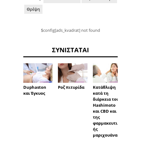
Θρέψη
$config[ads_kvadrat] not found
ΣΥΝΙΣΤΆΤΑΙ
Duphaston
Ροζ πιτυρίδα
Κατάθλιψη
Μούδι
και Έγκυος
κατά τη
στο κε
διάρκεια του
αδυνα
Hashimoto
και CBD και
της
φαρμακευτικ
ής
μαριχουάνας