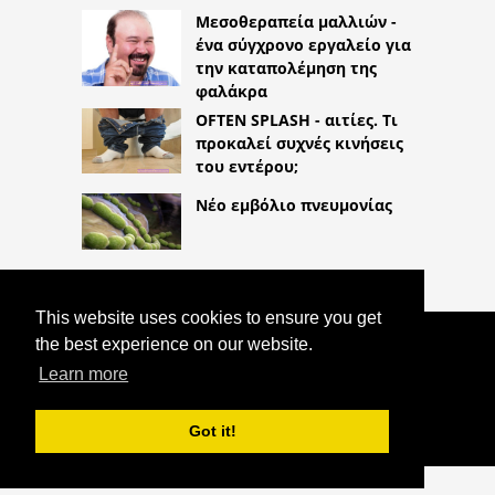
Μεσοθεραπεία μαλλιών -
ένα σύγχρονο εργαλείο για
την καταπολέμηση της
φαλάκρα
OFTEN SPLASH - αιτίες. Τι
προκαλεί συχνές κινήσεις
του εντέρου;
Νέο εμβόλιο πνευμονίας
This website uses cookies to ensure you get
the best experience on our website.
COPYRIGHT 2026
HTTPS://LIFESTYLEMED.NET
Learn more
ΣΥΜΠΤΏΜΑΤΑ ΚΑΙ ΕΠΙΠΛΟΚΈΣ ΤΗΣ
ΒΟΥΒΩΝΙΚΉΣ ΚΉΛΗΣ
Got it!
^