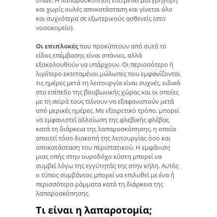
και χωρίς ουλές αποκατάσταση και γίνεται όλο
και συχνότερα σε εξωτερικούς ασθενείς (στο
νοσοκομείο).
Οι επιπλοκές
που προκύπτουν από αυτό το
είδος επέμβασης είναι σπάνιες, αλλά
εξακολουθούν να υπάρχουν. Οι περισσότερο ή
λιγότερο εκτεταμένοι μώλωπες που εμφανίζονται
τις ημέρες μετά τη λειτουργία είναι συχνές, ειδικά
στο επίπεδο της βουβωνικής χώρας και οι οποίες
με τη σειρά τους τείνουν να εξαφανιστούν μετά
από μερικές ημέρες. Με εξαιρετικό τρόπο, μπορεί
να εμφανιστεί αλλοίωση της φλεβικής φλέβας
κατά τη διάρκεια της λαπαροσκόπησης, η οποία
απαιτεί τόσο διακοπή της λειτουργίας όσο και
αποκατάσταση του περιστατικού. Η εμφάνιση
μιας οπής στην ουροδόχο κύστη μπορεί να
συμβεί λόγω της εγγύτητάς της στην κήλη. Αυτός
ο τύπος συμβάντος μπορεί να επιλυθεί με ένα ή
περισσότερα ράμματα κατά τη διάρκεια της
λαπαροσκόπησης.
Τι είναι η λαπαροτομία;