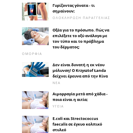
Γυρίζοντας γόνατα - τι
σημαίνουν;
ΟΛΟΚΛΉΡΩΣΗ ΠΑΡΑΓΓΕΛΊΑΣ
Οξέα για το πρόσωπο. Πώς να
επιλέξετε το οξύ ανάλογα με
τον τύπο και το πρόβλημα
του δέρματος;
ΟΜΟΡΦΙΆ
Δεν είναι δυνατή η εκ νέου
μόλυνση! Ο Krzysztof Łanda
δείχνει έρευνα από την Κίνα
ΝΈΑ
Αιμορραγία μετά από χάδια -
ποια είναι η αιτία;
ΥΓΕΊΑ
E.coli και Strectococcus
faecalis σε έγκυο κολπικό
στυλεό