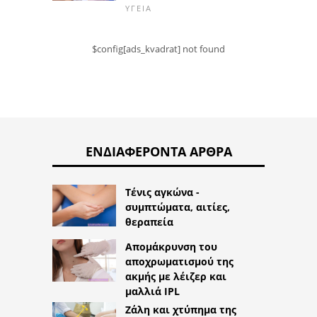
ΥΓΕΊΑ
$config[ads_kvadrat] not found
ΕΝΔΙΑΦΈΡΟΝΤΑ ΆΡΘΡΑ
Τένις αγκώνα -
συμπτώματα, αιτίες,
θεραπεία
Απομάκρυνση του
αποχρωματισμού της
ακμής με λέιζερ και
μαλλιά IPL
Ζάλη και χτύπημα της