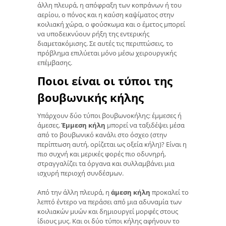
άλλη πλευρά, η απόφραξη των κοπράνων ή του
αερίου, ο πόνος και η καύση καψίματος στην
κοιλιακή χώρα, ο φούσκωμα και ο έμετος μπορεί
να υποδεικνύουν ρήξη της εντερικής
διαμετακόμισης. Σε αυτές τις περιπτώσεις, το
πρόβλημα επιλύεται μόνο μέσω χειρουργικής
επέμβασης.
Ποιοι είναι οι τύποι της
βουβωνικής κήλης
Υπάρχουν δύο τύποι βουβωνοκήλης: έμμεσες ή
άμεσες.
Έμμεση κήλη
μπορεί να ταξιδέψει μέσα
από το βουβωνικό κανάλι στο όσχεο (στην
περίπτωση αυτή, ορίζεται ως οξεία κήλη)? Είναι η
πιο συχνή και μερικές φορές πιο οδυνηρή,
στραγγαλίζει τα όργανα και συλλαμβάνει μια
ισχυρή περιοχή συνδέσμων.
Από την άλλη πλευρά, η
άμεση κήλη
προκαλεί το
λεπτό έντερο να περάσει από μια αδυναμία των
κοιλιακών μυών και δημιουργεί μορφές στους
ίδιους μυς. Και οι δύο τύποι κήλης αφήνουν το