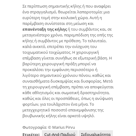
Σε περίπτωση σημαντικής κήλης ή που αναφέρει
ένα στραγγαλισμό, θεωρείται λαπαροτομία: μια
ευρύτερη τομή στην κοιλιακή χώρα. Αυτή η
παρέμβαση συνίσταται στη μείωση και
επανένταξη της κήλης
ή του συμβάντος και, σε
μεταγενέστερο χρόνο, παρεμπόδιση της οπής της
κήλης ή συμβάντος με πρόθεση. Το τελευταίο,
καλά ανεκτό, επιτρέπει την ενίσχυση του
τοιχωματικού τοιχώματος. Η χειρουργική
επέμβαση γίνεται συνήθως σε εξωτερική βάση. Η
βαρύτερη χειρουργική πράξη μπορεί να
προκαλέσει την εμφάνιση περισσότερο ή
λιγότερο σημαντικού χρόνιου πόνου, καθώς και
συναισθήματα δυσκαμψίας και δυσφορίας. Μετά
τη χειρουργική επέμβαση, πρέπει να αποφεύγεται
κάθε αθλητισμός και σωματική δραστηριότητα,
καθώς και όλες οι προσπάθειες, όπως η ανύψωση
φορτίων, για τουλάχιστον ένα μήνα. Το
μετεγχειρητικό ποσοστό επανεμφάνισης της
βουβωνικής κήλης είναι αρκετά υψηλό.
Φωτογραφία: © Marius Pirvu
Ετικέτες:
Cut-And-Παιδιού
Σεξουαλικότητα