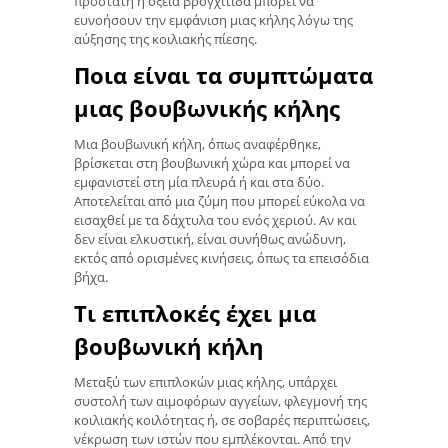
προστάτη ή οξεία βρογχίτιδα μπορεί να
ευνοήσουν την εμφάνιση μιας κήλης λόγω της
αύξησης της κοιλιακής πίεσης.
Ποια είναι τα συμπτώματα
μιας βουβωνικής κήλης
Μια βουβωνική κήλη, όπως αναφέρθηκε,
βρίσκεται στη βουβωνική χώρα και μπορεί να
εμφανιστεί στη μία πλευρά ή και στα δύο.
Αποτελείται από μια ζύμη που μπορεί εύκολα να
εισαχθεί με τα δάχτυλα του ενός χεριού. Αν και
δεν είναι ελκυστική, είναι συνήθως ανώδυνη,
εκτός από ορισμένες κινήσεις, όπως τα επεισόδια
βήχα.
Τι επιπλοκές έχει μια
βουβωνική κήλη
Μεταξύ των επιπλοκών μιας κήλης, υπάρχει
συστολή των αιμοφόρων αγγείων, φλεγμονή της
κοιλιακής κοιλότητας ή, σε σοβαρές περιπτώσεις,
νέκρωση των ιστών που εμπλέκονται. Από την