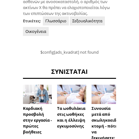
ασθενών με ανοσοκαταστολή, ο αριθμός των
ακτίνων Χ θα πρέπει να ελαχιστοποιείται λόγω
των επιπτώσεων της ακτινοβολίας.
Ετικέτες:
Γλωσσάριο
Σεξουαλικότητα
Οικογένεια
$config[ads_kvadrat] not found
ΣΥΝΙΣΤΆΤΑΙ
Τα ωοθυλάκια
Συνουσία
Καρδιακή
Πόνος 
στις ωοθήκες
μετά από
προσβολή
συνουσ
και η έλλειψη
σκωληκοειδε
στην εργασία -
ταμπό
εγκυμοσύνης
κτομή - πότε
πρώτες
να
βοήθειες
ξεκινήσετε;