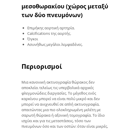
μεσοθωρακίου (χώρος μεταξύ
των δύο πνευμόνων)
Επιμήκης αορτική αρτηρία.
Calcifications της αορτής.
Όγκοι
Ασυνήθως μεγάλοι λεμφαδένες.
Περιορισμοί
Μια κανονική ακτινογραφία θώρακος δεν
αποκλείει τελείως τις υπερβολικά αρχικές
φλεγμονώδεις διεργασίες. Το μέγεθος ενός
καρκίνου μπορεί να είναι πολύ μικρό και δεν
μπορεί να ανιχνευθεί σε απλή ακτινογραφία,
απαιτώντας μια πιο ολοκληρωμένη μελέτη με
σαρωτή θώρακα ή αξονική τομογραφία. Το ίδιο
ισχύει και για τις μεταστάσεις, τόσο των
πνευμόνων όσο και των οστών: όταν είναι μικρές,