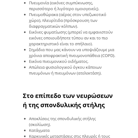
Πνευμονία (εικόνες συμπύκνωσης,
περισσότερο ή λιγότερο ομοιογενείς).
Πνευμοθώρακα (αέρας στον υπεζωκοτικό
χώρο), πλευρίτιδα (πρόσκρουση των
διαφραγματικών κόλπων).
Εικόνες φυματίωσης (μπορεί να εμφανιστούν
εικόνες οποιουδήποτε τύπου αν και το πιο
χαρακτηριστικό είναι το σπήλαιο).
Σημάδια που μας κάνουν να υποψιάζουμε μια
χρόνια αποφρακτική πνευμονοπάθεια (COPD).
Εικόνα πνευμονικού οιδήματος.
Απώλεια φυσιολογικού όγκου κάποιων
πνευμόνων ή πνευμόνων (ατελεκτάση).
Στο επίπεδο των νευρώσεων
ή της σπονδυλικής στήλης
Αποκλίσεις της σπονδυλικής στήλης
(σκολίωση).
Κατάγματα
Καρκινικές μεταστάσεις στις πλευρές ή τους