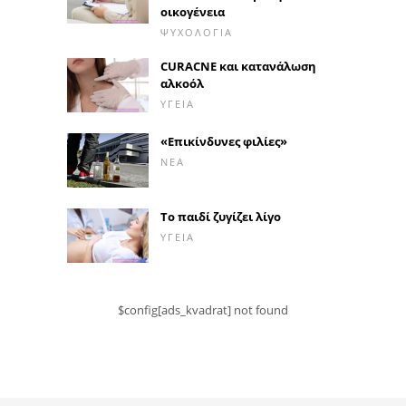
οικογένεια
ΨΥΧΟΛΟΓΊΑ
CURACNE και κατανάλωση
αλκοόλ
ΥΓΕΊΑ
«Επικίνδυνες φιλίες»
ΝΈΑ
Το παιδί ζυγίζει λίγο
ΥΓΕΊΑ
$config[ads_kvadrat] not found