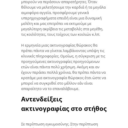
μπορούν να περάσουν απαρατήρητες. Όταν
θέλουμε να μελετήσουμε την καρδιά ή τα μεγάλα
αιμοφόρα αγγεία, προσφέρουμε γενικά
υπερηχογραφήματα επειδή είναι μια δυναμική
μελέτη και μας επιτρέπει να εκτιμούμε με
μεγαλύτερη ακρίβεια τις μεταβολές στα μεγέθη,
τις κοιλότητες, τους τοίχους των κοιλιών κ.λπ.
Η ερμηνεία μιας ακτινογραφίας θώρακος θα
πρέπει πάντα να γίνεται λαμβάνοντας υπόψη τις
κλινικές πληροφορίες. Ομοίως, η σύγκριση με τις
προηγούμενες ακτινογραφίες προηγούμενων
ετών είναι πάντα πολύ χρήσιμη. Ακόμη και αν
έχουν περάσει πολλά χρόνια, θα πρέπει πάντα να
κρατάμε μια ακτινογραφία θώρακος έτσι ώστε να
μπορεί να συγκριθεί στο μέλλον εάν είναι
απαραίτητο να το επαναλάβουμε.
Αντενδείξεις
ακτινογραφίας στο στήθος
Σε περίπτωση εγκυμοσύνης. Στην περίπτωση