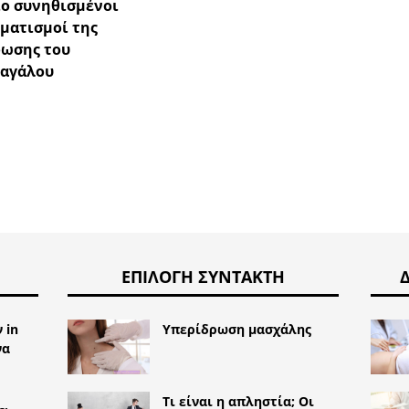
ιο συνηθισμένοι
ματισμοί της
ωσης του
ραγάλου
ΕΠΙΛΟΓΉ ΣΥΝΤΆΚΤΗ
 in
Υπερίδρωση μασχάλης
να
Τι είναι η απληστία; Οι