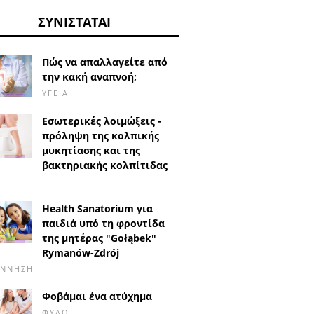
ΣΥΝΙΣΤΆΤΑΙ
Πώς να απαλλαγείτε από
την κακή αναπνοή;
ΥΓΕΊΑ
Εσωτερικές λοιμώξεις -
πρόληψη της κολπικής
μυκητίασης και της
βακτηριακής κολπίτιδας
Health Sanatorium για
παιδιά υπό τη φροντίδα
της μητέρας "Gołąbek"
Rymanów-Zdrój
ΈΝΝΗΣΗ
Φοβάμαι ένα ατύχημα
ΦΎΛΟ