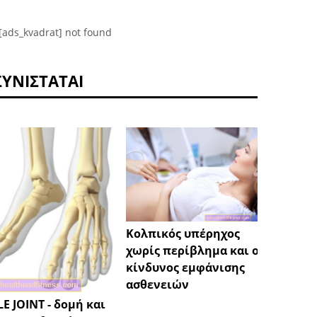
[ads_kvadrat] not found
ΣΥΝΙΣΤΆΤΑΙ
Κολπικός υπέρηχος
Χαμηλ
χωρίς περίβλημα και ο
και υ
κίνδυνος εμφάνισης
έναν 
ασθενειών
E JOINT - δομή και