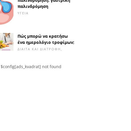
παλινδρόμηση: γαστρική
παλινδρόμηση
ΥΓΕΊΑ
Πώς μπορώ να κρατήσω
ένα ημερολόγιο τροφίμων;
ΔΊΑΙΤΑ ΚΑΙ ΔΙΑΤΡΟΦΉ,
$config[ads_kvadrat] not found