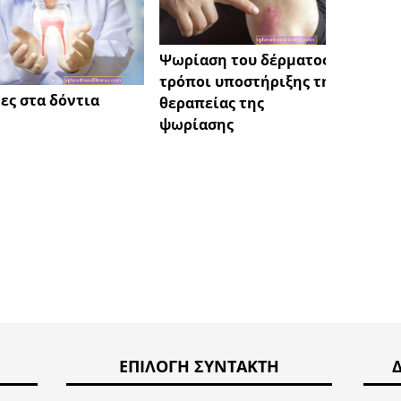
Ψωρίαση του δέρματος -
τρόποι υποστήριξης της
ες στα δόντια
Αιμορ
θεραπείας της
θεραπε
ψωρίασης
ΕΠΙΛΟΓΉ ΣΥΝΤΆΚΤΗ