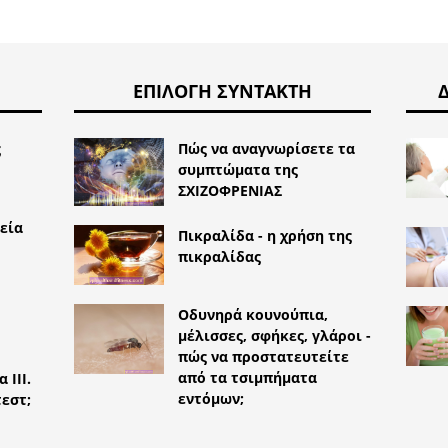
ΕΠΙΛΟΓΉ ΣΥΝΤΆΚΤΗ
ς
Πώς να αναγνωρίσετε τα
συμπτώματα της
ΣΧΙΖΟΦΡΕΝΙΑΣ
εία
Πικραλίδα - η χρήση της
πικραλίδας
Οδυνηρά κουνούπια,
μέλισσες, σφήκες, γλάροι -
πώς να προστατευτείτε
από τα τσιμπήματα
 III.
εντόμων;
εστ;