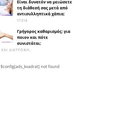
Είναι δυνατόν να μειώσετε
τη διάθεσή σας μετά από
αντισυλληπτικά χάπια;
ΥΓΕΊΑ
Γρήγορος καθαρισμός: για
ποιον και πότε
συνιστάται;
Α ΚΑΙ ΔΙΑΤΡΟΦΉ,
$config[ads_kvadrat] not found