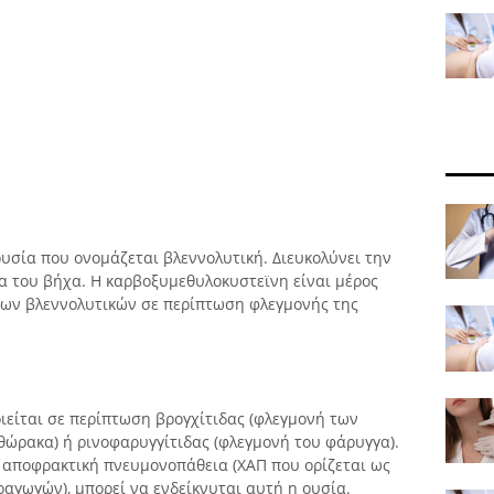
υσία που ονομάζεται βλεννολυτική. Διευκολύνει την
α του βήχα. Η καρβοξυμεθυλοκυστεϊνη είναι μέρος
ν βλεννολυτικών σε περίπτωση φλεγμονής της
είται σε περίπτωση βρογχίτιδας (φλεγμονή των
 θώρακα) ή ρινοφαρυγγίτιδας (φλεγμονή του φάρυγγα).
α αποφρακτική πνευμονοπάθεια (ΧΑΠ που ορίζεται ως
αγωγών), μπορεί να ενδείκνυται αυτή η ουσία.