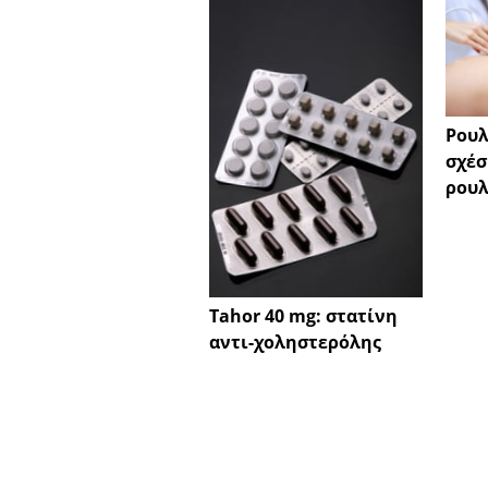
Ρουλ
σχέσ
ρου
Tahor 40 mg: στατίνη
αντι-χοληστερόλης