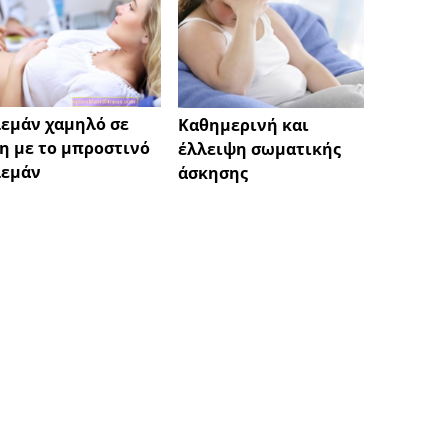
εμάν χαμηλό σε
Τριχό
Καθημερινή και
η με το μπροστινό
Miren
έλλειψη σωματικής
λεμάν
άσκησης