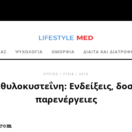
ΊΑΣ
ΨΥΧΟΛΟΓΊΑ
ΟΜΟΡΦΙΆ
ΔΊΑΙΤΑ ΚΑΙ ΔΙΑΤΡΟΦ
ΚΎΡΙΟΣ
/
ΥΓΕΊΑ
/ 2014
υλοκυστεΐνη: Ενδείξεις, δο
παρενέργειες