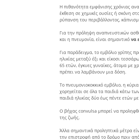
Η πιθανότητα εμφάνισης χρόνιας αν
έκθεση σε χημικές ουσίες ή σκόνη στ
ρύπανση του περιβάλλοντος, κάπνισμα
Για την πρόληψη αναπνευστικών ασθεν
και η πνευμονία, είναι σημαντικό
να 
Για παράδειγμα, το εμβόλιο γρίπης πρ
ηλικίας μεταξύ έξι και είκοσι τεσσά
65 ετών, έγκυες γυναίκες, άτομα με 
πρέπει να λαμβάνουν μια δόση.
Το πνευμονιοκοκκικό εμβόλιο, η κύρια
χορηγείται σε όλα τα παιδιά κάτω τω
παιδιά ηλικίας δύο έως πέντε ετών μ
Ο βήχας convulsa μπορεί να προληφθ
της ζωής.
Άλλα σημαντικά προληπτικά μέτρα είν
την επιστροφή από το δρόμο πριν από