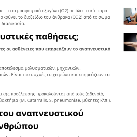
ει το ατμοσφαιρικό οξυγόνο (O2) σε όλα τα κύτταρα
ακρύνει το διοξείδιο του άνθρακα (CO2) από το σώμα
 διαδικασία.
ευστικές παθήσεις;
νες οι ασθένειες που επηρεάζουν το αναπνευστικό
ο αποτέλεσμα μολυσματικών, μηχανικών,
ιών. Είναι πιο συχνές το χειμώνα και επηρεάζουν τα
ικής προέλευσης προκαλούνται από ιούς (αδενοϊό,
βακτήρια (Μ. Catarralis, S. pneumoniae, μύκητες κλπ.).
 του αναπνευστικού
ανθρώπου