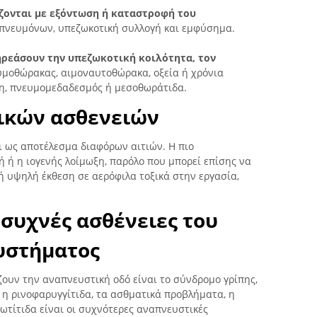
ζονται με εξόντωση ή καταστροφή του
πνευμόνων, υπεζωκοτική συλλογή και εμφύσημα.
ηρεάσουν την υπεζωκοτική κοιλότητα, τον
υμοθώρακας, αιμοναυτοθώρακα, οξεία ή χρόνια
ση, πνευμομεδαδεσμός ή μεσοθωράτιδα.
τικών ασθενειών
ι ως αποτέλεσμα διαφόρων αιτιών. Η πιο
ή ή η ιογενής λοίμωξη, παρόλο που μπορεί επίσης να
ή υψηλή έκθεση σε αερόφιλα τοξικά στην εργασία,
ο συχνές ασθένειες του
υστήματος
ουν την αναπνευστική οδό είναι το σύνδρομο γρίπης,
, η ρινοφαρυγγίτιδα, τα ασθματικά προβλήματα, η
 ωτίτιδα είναι οι συχνότερες αναπνευστικές