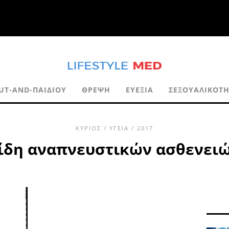
UT-AND-ΠΑΙΔΙΟΎ
ΘΡΈΨΗ
ΕΥΕΞΊΑ
ΣΕΞΟΥΑΛΙΚΌΤ
ΚΎΡΙΟΣ
/
ΥΓΕΊΑ
/ 2017
ίδη αναπνευστικών ασθενει