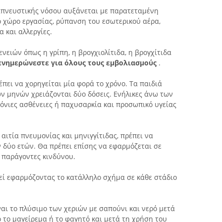
απνευστικής νόσου αυξάνεται με παρατεταμένη
ο χώρο εργασίας, ρύπανση του εσωτερικού αέρα,
 και αλλεργίες.
ειών όπως η γρίπη, η βρογχιολίτιδα, η βρογχίτιδα
ενημερώνεστε για όλους τους εμβολιασμούς
.
έπει να χορηγείται μία φορά το χρόνο. Τα παιδιά
ρων μηνών χρειάζονται δύο δόσεις. Ενήλικες άνω των
χρόνιες ασθένειες ή παχυσαρκία και προσωπικό υγείας
 αιτία πνευμονίας και μηνιγγίτιδας, πρέπει να
ν δύο ετών. Θα πρέπει επίσης να εφαρμόζεται σε
ε παράγοντες κινδύνου.
εί εφαρμόζοντας το κατάλληλο σχήμα σε κάθε στάδιο
αι το πλύσιμο των χεριών με σαπούνι και νερό μετά
 το μαγείρεμα ή το φαγητό και μετά τη χρήση του