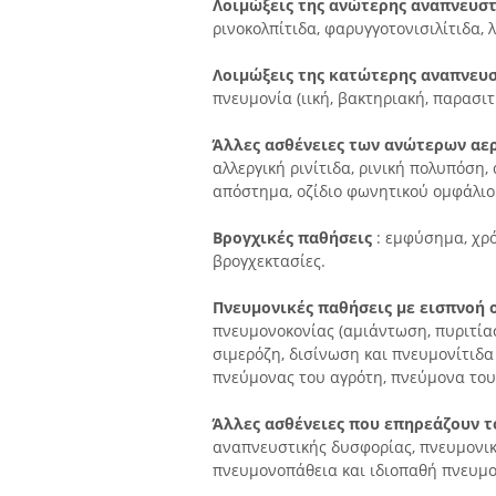
Λοιμώξεις της ανώτερης αναπνευστ
ρινοκολπίτιδα, φαρυγγοτονισιλίτιδα, 
Λοιμώξεις της κατώτερης αναπνευ
πνευμονία (ιική, βακτηριακή, παρασι
Άλλες ασθένειες των ανώτερων α
αλλεργική ρινίτιδα, ρινική πολυπόση
απόστημα, οζίδιο φωνητικού ομφάλιο
Βρογχικές παθήσεις
: εμφύσημα, χρ
βρογχεκτασίες.
Πνευμονικές παθήσεις με εισπνοή 
πνευμονοκονίας (αμιάντωση, πυριτία
σιμερόζη, δισίνωση και πνευμονίτιδα
πνεύμονας του αγρότη, πνεύμονα του
Άλλες ασθένειες που επηρεάζουν τ
αναπνευστικής δυσφορίας, πνευμονι
πνευμονοπάθεια και ιδιοπαθή πνευμο