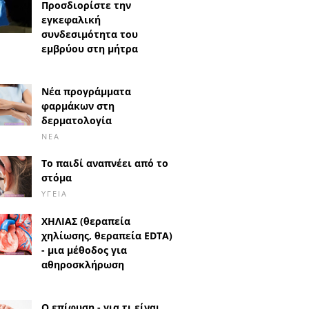
Προσδιορίστε την
εγκεφαλική
συνδεσιμότητα του
εμβρύου στη μήτρα
Νέα προγράμματα
φαρμάκων στη
δερματολογία
ΝΈΑ
Το παιδί αναπνέει από το
στόμα
ΥΓΕΊΑ
ΧΗΛΙΑΣ (θεραπεία
χηλίωσης, θεραπεία EDTA)
- μια μέθοδος για
αθηροσκλήρωση
Ο επίφυση - για τι είναι