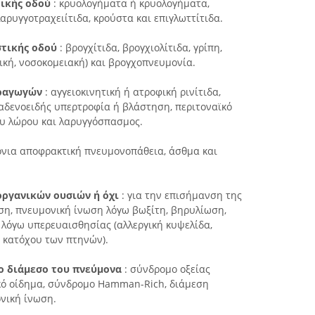
ικής οδού
: κρυολογήματα ή κρυολογήματα,
λαρυγγοτραχειίτιδα, κρούστα και επιγλωττίτιδα.
στικής οδού
: βρογχίτιδα, βρογχιολίτιδα, γρίπη,
τική, νοσοκομειακή) και βρογχοπνευμονία.
εραγωγών
: αγγειοκινητική ή ατροφική ρινίτιδα,
, αδενοειδής υπερτροφία ή βλάστηση, περιτοναϊκό
υ λώρου και λαρυγγόσπασμος.
όνια αποφρακτική πνευμονοπάθεια, άσθμα και
οργανικών ουσιών ή όχι
: για την επισήμανση της
ση, πνευμονική ίνωση λόγω βωξίτη, βηρυλίωση,
 λόγω υπερευαισθησίας (αλλεργική κυψελίδα,
 κατόχου των πτηνών).
ο διάμεσο του πνεύμονα
: σύνδρομο οξείας
κό οίδημα, σύνδρομο Hamman-Rich, διάμεση
νική ίνωση.