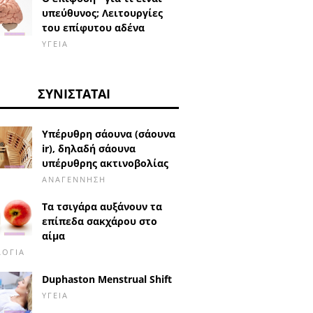
υπεύθυνος; Λειτουργίες
του επίφυτου αδένα
ΥΓΕΊΑ
ΣΥΝΙΣΤΆΤΑΙ
Υπέρυθρη σάουνα (σάουνα
ir), δηλαδή σάουνα
υπέρυθρης ακτινοβολίας
ΑΝΑΓΈΝΝΗΣΗ
Τα τσιγάρα αυξάνουν τα
επίπεδα σακχάρου στο
αίμα
ΛΟΓΊΑ
Duphaston Menstrual Shift
ΥΓΕΊΑ