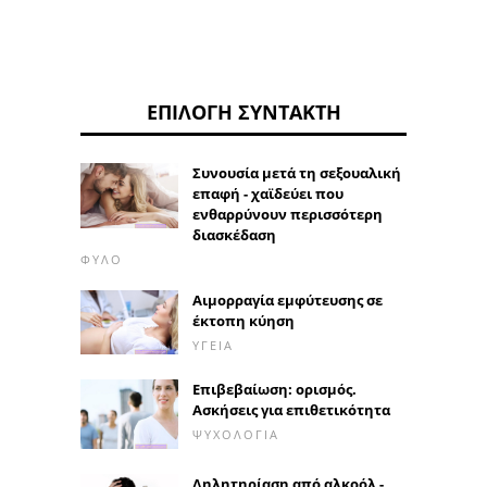
ΕΠΙΛΟΓΉ ΣΥΝΤΆΚΤΗ
Συνουσία μετά τη σεξουαλική
επαφή - χαϊδεύει που
ενθαρρύνουν περισσότερη
διασκέδαση
ΦΎΛΟ
Αιμορραγία εμφύτευσης σε
έκτοπη κύηση
ΥΓΕΊΑ
Επιβεβαίωση: ορισμός.
Ασκήσεις για επιθετικότητα
ΨΥΧΟΛΟΓΊΑ
Δηλητηρίαση από αλκοόλ -