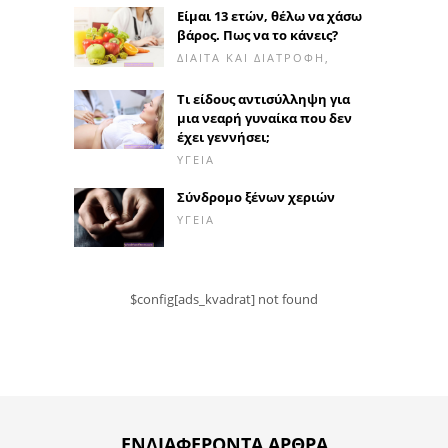
Είμαι 13 ετών, θέλω να χάσω
βάρος. Πως να το κάνεις?
ΔΊΑΙΤΑ ΚΑΙ ΔΙΑΤΡΟΦΉ,
Τι είδους αντισύλληψη για
μια νεαρή γυναίκα που δεν
έχει γεννήσει;
ΥΓΕΊΑ
Σύνδρομο ξένων χεριών
ΥΓΕΊΑ
$config[ads_kvadrat] not found
ΕΝΔΙΑΦΈΡΟΝΤΑ ΆΡΘΡΑ