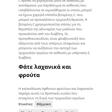
C πρέπει να χορηγείται μόνο σε ασθενείς με
ανεπάρκεια: για παράδειγμα σε ασθενείς που
υποβάλλονται σε αιμοκάθαρση οι οποίοι μπορεί
να έχουν χαμηλά επίπεδα βιταμίνης C, που
μπορεί να προκαλέσουν τριχοειδή θραύση. Η
βιταμίνη C χρησιμοποιείται επίσης για τη
θεραπεία της αδυναμίας των μαλλιών που
προκαλείται από τον διαβήτη. Οι
προανθοκυανιδίνες: είναι φλαβονοειδή που
εξάγονται από τους σπόρους σταφυλιών και
μπορούν να αυξήσουν την αντοχή των
τριχοειδών αγγείων σε ασθενείς με υπέρταση ή
διαβήτη
Φάτε λαχανικά και
φρούτα
Η κατανάλωση άφθονων φρούτων και λαχανικών
παρέχει αυτές τις θρεπτικές ουσίες που
ενισχύουν τη δομή των τριχοειδών αγγείων.
Ετικέτες:
Φάρμακα