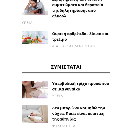
συμπτώματα και θεραπεία
της δηλητηρίασης από
αλκοόλ
ΥΓΕΊΑ
Ουρική αρθρίτιδα - δίαιτα και
τρέξιμο
ΔΊΑΙΤΑ ΚΑΙ ΔΙΑΤΡΟΦΉ,
ΣΥΝΙΣΤΆΤΑΙ
Υπερβολική τρίχα προσώπου
σε μια γυναίκα
ΥΓΕΊΑ
Δεν μπορώ να κοιμηθώ την
νύχτα. Ποιες είναι οι αιτίες
της αϋπνίας;
ΨΥΧΟΛΟΓΊΑ