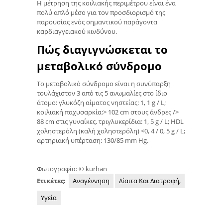
Η μέτρηση της κοιλιακής περιμέτρου είναι ένα
πολύ απλό μέσο για τον προσδιορισμό της
παρουσίας ενός σημαντικού παράγοντα
καρδιαγγειακού κινδύνου.
Πώς διαγιγνώσκεται το
μεταβολικό σύνδρομο
Το μεταβολικό σύνδρομο είναι η συνύπαρξη
τουλάχιστον 3 από τις 5 ανωμαλίες στο ίδιο
άτομο: γλυκόζη αίματος νηστείας: 1, 1 g / L;
κοιλιακή παχυσαρκία:> 102 cm στους άνδρες />
88 cm στις γυναίκες. τριγλυκερίδια: 1, 5 g / L; HDL
χοληστερόλη (καλή χοληστερόλη) <0, 4 / 0, 5 g / L;
αρτηριακή υπέρταση: 130/85 mm Hg.
Φωτογραφία: © kurhan
Ετικέτες:
Αναγέννηση
Δίαιτα Και Διατροφή,
Υγεία