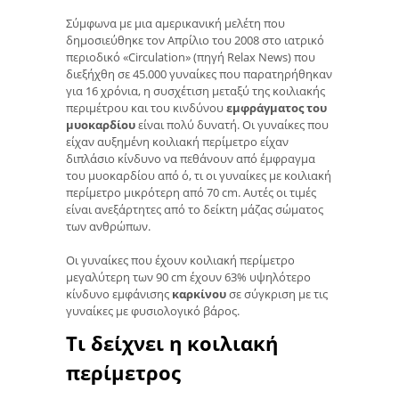
Σύμφωνα με μια αμερικανική μελέτη που
δημοσιεύθηκε τον Απρίλιο του 2008 στο ιατρικό
περιοδικό «Circulation» (πηγή Relax News) που
διεξήχθη σε 45.000 γυναίκες που παρατηρήθηκαν
για 16 χρόνια, η συσχέτιση μεταξύ της κοιλιακής
περιμέτρου και του κινδύνου
εμφράγματος του
μυοκαρδίου
είναι πολύ δυνατή. Οι γυναίκες που
είχαν αυξημένη κοιλιακή περίμετρο είχαν
διπλάσιο κίνδυνο να πεθάνουν από έμφραγμα
του μυοκαρδίου από ό, τι οι γυναίκες με κοιλιακή
περίμετρο μικρότερη από 70 cm. Αυτές οι τιμές
είναι ανεξάρτητες από το δείκτη μάζας σώματος
των ανθρώπων.
Οι γυναίκες που έχουν κοιλιακή περίμετρο
μεγαλύτερη των 90 cm έχουν 63% υψηλότερο
κίνδυνο εμφάνισης
καρκίνου
σε σύγκριση με τις
γυναίκες με φυσιολογικό βάρος.
Τι δείχνει η κοιλιακή
περίμετρος