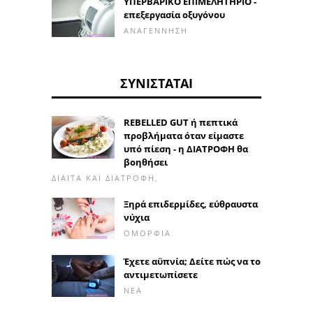
ΥΠΕΡΒΑΡΙΚΟ ΕΠΙΜΕΛΗΤΗΡΙΟ -
επεξεργασία οξυγόνου
ΑΝΑΓΈΝΝΗΣΗ
ΣΥΝΙΣΤΆΤΑΙ
REBELLED GUT ή πεπτικά
προβλήματα όταν είμαστε
υπό πίεση - η ΔΙΑΤΡΟΦΗ θα
βοηθήσει
ΔΊΑΙΤΑ ΚΑΙ ΔΙΑΤΡΟΦΉ,
Ξηρά επιδερμίδες, εύθραυστα
νύχια
ΟΜΟΡΦΙΆ
Έχετε αϋπνία; Δείτε πώς να το
αντιμετωπίσετε
ΝΈΑ