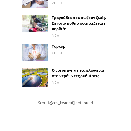
ΥΓΕΊΑ
Τραγούδια που σώζουν ζωές.
Σε ποιο ρυθμό συμπιέζεται η
καρδιά;
ΝΈΑ
Τάρταρ
ΥΓΕΊΑ
Ο coronavirus εξαπλώνεται
στο νερό; Νέες ρυθμίσεις
ΝΈΑ
$config[ads_kvadrat] not found