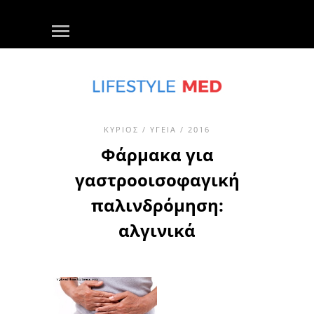
ΚΎΡΙΟΣ
/
ΥΓΕΊΑ
/ 2016
Φάρμακα για
γαστροοισοφαγική
παλινδρόμηση:
αλγινικά