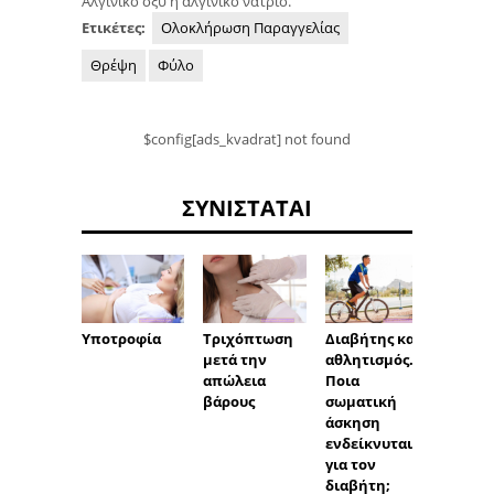
Αλγινικό οξύ ή αλγινικό νάτριο.
Ετικέτες:
Ολοκλήρωση Παραγγελίας
Θρέψη
Φύλο
$config[ads_kvadrat] not found
ΣΥΝΙΣΤΆΤΑΙ
Υποτροφία
Τριχόπτωση
Αλλεργ
Διαβήτης και
μετά την
νομίσ
αθλητισμός.
απώλεια
Ποια
βάρους
σωματική
άσκηση
ενδείκνυται
για τον
διαβήτη;