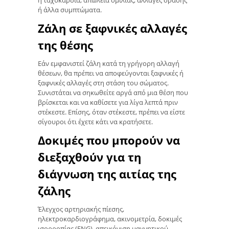
ή ταχυκαρδία, απώλεια ομιλίας, αλλαγές όρασης
ή άλλα συμπτώματα.
Ζάλη σε ξαφνικές αλλαγές
της θέσης
Εάν εμφανιστεί ζάλη κατά τη γρήγορη αλλαγή
θέσεων, θα πρέπει να αποφεύγονται ξαφνικές ή
ξαφνικές αλλαγές στη στάση του σώματος.
Συνιστάται να σηκωθείτε αργά από μια θέση που
βρίσκεται και να καθίσετε για λίγα λεπτά πριν
στέκεστε. Επίσης, όταν στέκεστε, πρέπει να είστε
σίγουροι ότι έχετε κάτι να κρατήσετε.
Δοκιμές που μπορούν να
διεξαχθούν για τη
διάγνωση της αιτίας της
ζάλης
Έλεγχος αρτηριακής πίεσης,
ηλεκτροκαρδιογράφημα, ακινομετρία, δοκιμές
ισορροπίας (ENG), απεικόνιση μαγνητικού