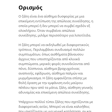
Ορισμός
Ο ζάλη είναι ένα αίσθημα δυσφορίας με μια
επικείμενη εντύπωση της απώλειας συνείδησης, η
οποία μπορεί ή δεν μπορεί να συμβεί σχεδόν εξ
ολοκλήρου. Όταν συμβαίνει απώλεια
συνείδησης, μιλάμε περισσότερο για λιποτίτιδα.
Η ζάλη μπορεί να εκδηλωθεί με διαφορετικούς
τρόπους. Περιλαμβάνει συνδυασμό πολλών
συμπτωμάτων, όπως αισθήματα βάναυσου
άγχους που υποστηρίζονται από κλινικά
συμπτώματα, μερικές φορές συνοδεύονται από
πόνο, δύσπνοια, αίσθημα βραχυχρόνιας
αναπνοής, εφίδρωση, αίσθημα παλμών και
μυρμήγκιασμα. Η ζάλη εμφανίζεται επίσης με
θολή όραση με την εμφάνιση ενός μαύρου
πέπλου πριν από τα μάτια, ζάλη, αίσθηση γενικής
αδυναμίας και επικείμενη απώλεια συνείδησης.
Υπάρχουν πολλοί τύποι ζάλης που σχετίζονται με
διαφορετικές αιτίες. Μπορεί να είναι καλοήθεις
που σχετίζονται με μια γενική κατάσταση, αν και