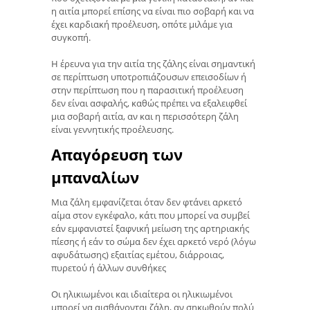
η αιτία μπορεί επίσης να είναι πιο σοβαρή και να
έχει καρδιακή προέλευση, οπότε μιλάμε για
συγκοπή.
Η έρευνα για την αιτία της ζάλης είναι σημαντική
σε περίπτωση υποτροπιάζουσων επεισοδίων ή
στην περίπτωση που η παρασιτική προέλευση
δεν είναι ασφαλής, καθώς πρέπει να εξαλειφθεί
μια σοβαρή αιτία, αν και η περισσότερη ζάλη
είναι γεννητικής προέλευσης.
Απαγόρευση των
μπαναλίων
Μια ζάλη εμφανίζεται όταν δεν φτάνει αρκετό
αίμα στον εγκέφαλο, κάτι που μπορεί να συμβεί
εάν εμφανιστεί ξαφνική μείωση της αρτηριακής
πίεσης ή εάν το σώμα δεν έχει αρκετό νερό (λόγω
αφυδάτωσης) εξαιτίας εμέτου, διάρροιας,
πυρετού ή άλλων συνθήκες
Οι ηλικιωμένοι και ιδιαίτερα οι ηλικιωμένοι
μπορεί να αισθάνονται ζάλη, αν σηκωθούν πολύ