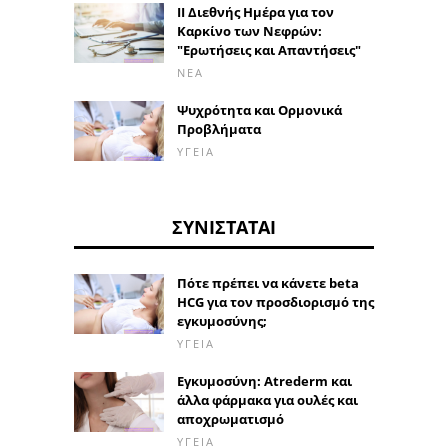
II Διεθνής Ημέρα για τον
Καρκίνο των Νεφρών:
"Ερωτήσεις και Απαντήσεις"
ΝΈΑ
Ψυχρότητα και Ορμονικά
Προβλήματα
ΥΓΕΊΑ
ΣΥΝΙΣΤΆΤΑΙ
Πότε πρέπει να κάνετε beta
HCG για τον προσδιορισμό της
εγκυμοσύνης;
ΥΓΕΊΑ
Εγκυμοσύνη: Atrederm και
άλλα φάρμακα για ουλές και
αποχρωματισμό
ΥΓΕΊΑ