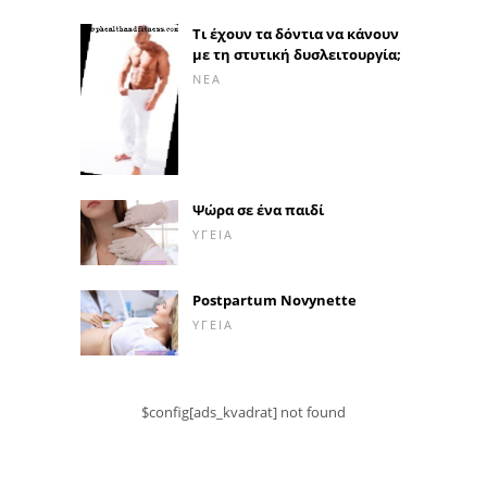
Τι έχουν τα δόντια να κάνουν
με τη στυτική δυσλειτουργία;
ΝΈΑ
Ψώρα σε ένα παιδί
ΥΓΕΊΑ
Postpartum Novynette
ΥΓΕΊΑ
$config[ads_kvadrat] not found