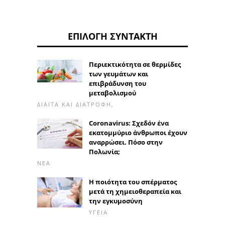
ΕΠΙΛΟΓΉ ΣΥΝΤΆΚΤΗ
Περιεκτικότητα σε θερμίδες
των γευμάτων και
επιβράδυνση του
μεταβολισμού
ΔΊΑΙΤΑ ΚΑΙ ΔΙΑΤΡΟΦΉ,
Coronavirus: Σχεδόν ένα
εκατομμύριο άνθρωποι έχουν
αναρρώσει. Πόσο στην
Πολωνία;
ΝΈΑ
Η ποιότητα του σπέρματος
μετά τη χημειοθεραπεία και
την εγκυμοσύνη
ΥΓΕΊΑ