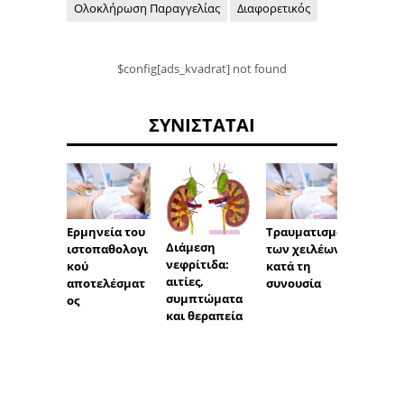
Ολοκλήρωση Παραγγελίας
Διαφορετικός
$config[ads_kvadrat] not found
ΣΥΝΙΣΤΆΤΑΙ
Ερμηνεία του
Τραυματισμός
Ιη vitr
Διάμεση
ιστοπαθολογι
των χειλέων
διέγερ
νεφρίτιδα:
κού
κατά τη
αποτυ
αιτίες,
αποτελέσματ
συνουσία
μεταφ
συμπτώματα
ος
και θεραπεία