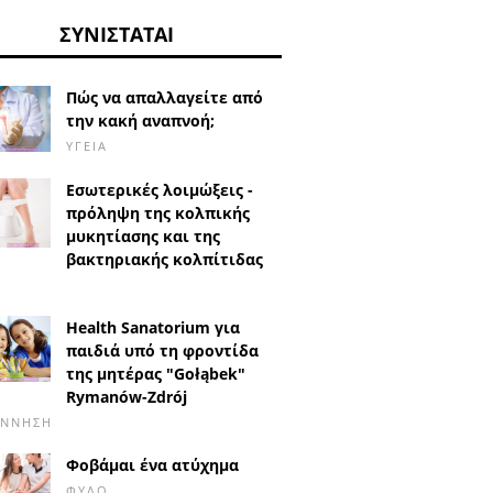
ΣΥΝΙΣΤΆΤΑΙ
Πώς να απαλλαγείτε από
την κακή αναπνοή;
ΥΓΕΊΑ
Εσωτερικές λοιμώξεις -
πρόληψη της κολπικής
μυκητίασης και της
βακτηριακής κολπίτιδας
Health Sanatorium για
παιδιά υπό τη φροντίδα
της μητέρας "Gołąbek"
Rymanów-Zdrój
ΈΝΝΗΣΗ
Φοβάμαι ένα ατύχημα
ΦΎΛΟ