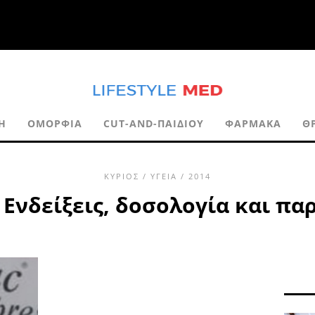
Η
ΟΜΟΡΦΙΆ
CUT-AND-ΠΑΙΔΙΟΎ
ΦΆΡΜΑΚΑ
Θ
ΚΎΡΙΟΣ
/
ΥΓΕΊΑ
/ 2014
 Ενδείξεις, δοσολογία και πα