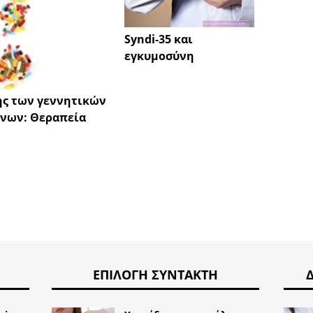
Syndi-35 και
εγκυμοσύνη
Πρωκτ
μια ε
ασθένε
ς των γεννητικών
εύκολ
νων: Θεραπεία
ΕΠΙΛΟΓΉ ΣΥΝΤΆΚΤΗ