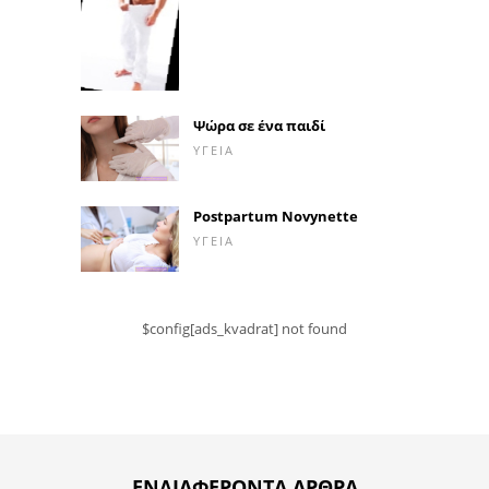
Ψώρα σε ένα παιδί
ΥΓΕΊΑ
Postpartum Novynette
ΥΓΕΊΑ
$config[ads_kvadrat] not found
ΕΝΔΙΑΦΈΡΟΝΤΑ ΆΡΘΡΑ