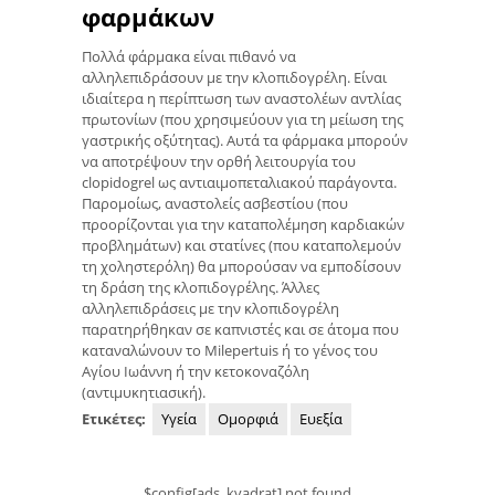
φαρμάκων
Πολλά φάρμακα είναι πιθανό να
αλληλεπιδράσουν με την κλοπιδογρέλη. Είναι
ιδιαίτερα η περίπτωση των αναστολέων αντλίας
πρωτονίων (που χρησιμεύουν για τη μείωση της
γαστρικής οξύτητας). Αυτά τα φάρμακα μπορούν
να αποτρέψουν την ορθή λειτουργία του
clopidogrel ως αντιαιμοπεταλιακού παράγοντα.
Παρομοίως, αναστολείς ασβεστίου (που
προορίζονται για την καταπολέμηση καρδιακών
προβλημάτων) και στατίνες (που καταπολεμούν
τη χοληστερόλη) θα μπορούσαν να εμποδίσουν
τη δράση της κλοπιδογρέλης. Άλλες
αλληλεπιδράσεις με την κλοπιδογρέλη
παρατηρήθηκαν σε καπνιστές και σε άτομα που
καταναλώνουν το Milepertuis ή το γένος του
Αγίου Ιωάννη ή την κετοκοναζόλη
(αντιμυκητιασική).
Ετικέτες:
Υγεία
Ομορφιά
Ευεξία
$config[ads_kvadrat] not found