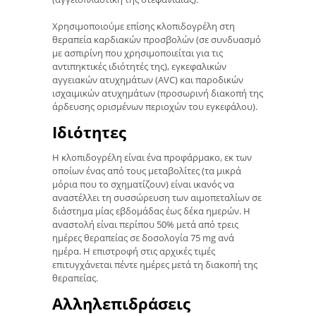
Χρησιμοποιούμε επίσης κλοπιδογρέλη στη
θεραπεία καρδιακών προσβολών (σε συνδυασμό
με ασπιρίνη που χρησιμοποιείται για τις
αντιπηκτικές ιδιότητές της), εγκεφαλικών
αγγειακών ατυχημάτων (AVC) και παροδικών
ισχαιμικών ατυχημάτων (προσωρινή διακοπή της
άρδευσης ορισμένων περιοχών του εγκεφάλου).
Ιδιότητες
Η κλοπιδογρέλη είναι ένα προφάρμακο, εκ των
οποίων ένας από τους μεταβολίτες (τα μικρά
μόρια που το σχηματίζουν) είναι ικανός να
αναστέλλει τη συσσώρευση των αιμοπεταλίων σε
διάστημα μίας εβδομάδας έως δέκα ημερών. Η
αναστολή είναι περίπου 50% μετά από τρεις
ημέρες θεραπείας σε δοσολογία 75 mg ανά
ημέρα. Η επιστροφή στις αρχικές τιμές
επιτυγχάνεται πέντε ημέρες μετά τη διακοπή της
θεραπείας.
Αλληλεπιδράσεις