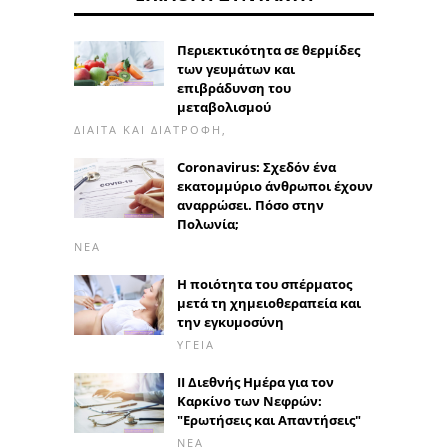
Περιεκτικότητα σε θερμίδες
των γευμάτων και
επιβράδυνση του
μεταβολισμού
ΔΊΑΙΤΑ ΚΑΙ ΔΙΑΤΡΟΦΉ,
Coronavirus: Σχεδόν ένα
εκατομμύριο άνθρωποι έχουν
αναρρώσει. Πόσο στην
Πολωνία;
ΝΈΑ
Η ποιότητα του σπέρματος
μετά τη χημειοθεραπεία και
την εγκυμοσύνη
ΥΓΕΊΑ
II Διεθνής Ημέρα για τον
Καρκίνο των Νεφρών:
"Ερωτήσεις και Απαντήσεις"
ΝΈΑ