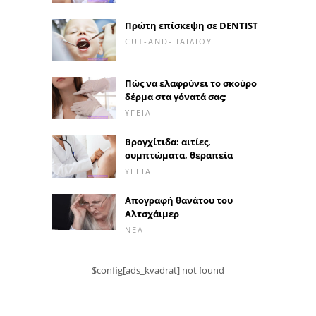
Πρώτη επίσκεψη σε DENTIST
CUT-AND-ΠΑΙΔΙΟΎ
Πώς να ελαφρύνει το σκούρο
δέρμα στα γόνατά σας;
ΥΓΕΊΑ
Βρογχίτιδα: αιτίες,
συμπτώματα, θεραπεία
ΥΓΕΊΑ
Απογραφή θανάτου του
Αλτσχάιμερ
ΝΈΑ
$config[ads_kvadrat] not found