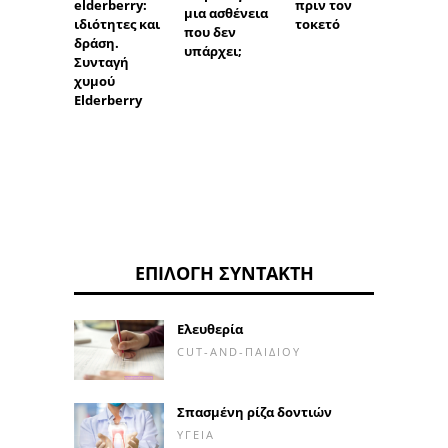
elderberry:
πριν τον
δισκία
μια ασθένεια
ιδιότητες και
τοκετό
χάιδε
που δεν
δράση.
υπάρχει;
Συνταγή
χυμού
Elderberry
ΕΠΙΛΟΓΉ ΣΥΝΤΆΚΤΗ
Ελευθερία
CUT-AND-ΠΑΙΔΙΟΎ
Σπασμένη ρίζα δοντιών
ΥΓΕΊΑ