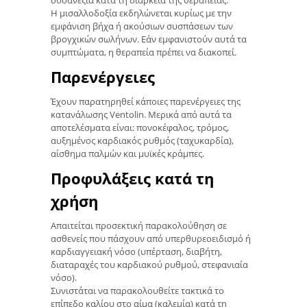
δυσανεξία κατά τη διάρκεια της θεραπείας.
Η μισαλλοδοξία εκδηλώνεται κυρίως με την
εμφάνιση βήχα ή ακούσιων συσπάσεων των
βρογχικών σωλήνων. Εάν εμφανιστούν αυτά τα
συμπτώματα, η θεραπεία πρέπει να διακοπεί.
Παρενέργειες
Έχουν παρατηρηθεί κάποιες παρενέργειες της
κατανάλωσης Ventolin. Μερικά από αυτά τα
αποτελέσματα είναι: πονοκέφαλος, τρόμος,
αυξημένος καρδιακός ρυθμός (ταχυκαρδία),
αίσθημα παλμών και μυϊκές κράμπες.
Προφυλάξεις κατά τη
χρήση
Απαιτείται προσεκτική παρακολούθηση σε
ασθενείς που πάσχουν από υπερθυρεοειδισμό ή
καρδιαγγειακή νόσο (υπέρταση, διαβήτη,
διαταραχές του καρδιακού ρυθμού, στεφανιαία
νόσο).
Συνιστάται να παρακολουθείτε τακτικά το
επίπεδο καλίου στο αίμα (καλεμία) κατά τη