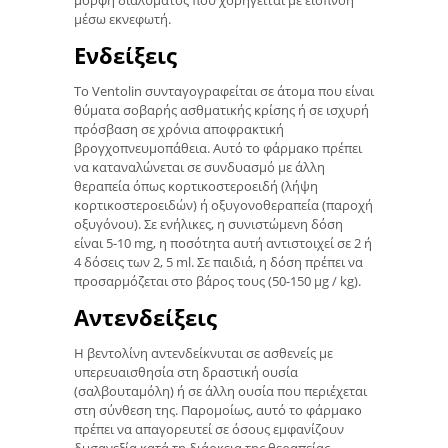
μορφή διαλύματος που χορηγείται με εισπνοή
μέσω εκνεφωτή.
Ενδείξεις
Το Ventolin συνταγογραφείται σε άτομα που είναι
θύματα σοβαρής ασθματικής κρίσης ή σε ισχυρή
πρόσβαση σε χρόνια αποφρακτική
βρογχοπνευμοπάθεια. Αυτό το φάρμακο πρέπει
να καταναλώνεται σε συνδυασμό με άλλη
θεραπεία όπως κορτικοστεροειδή (λήψη
κορτικοστεροειδών) ή οξυγονοθεραπεία (παροχή
οξυγόνου). Σε ενήλικες, η συνιστώμενη δόση
είναι 5-10 mg, η ποσότητα αυτή αντιστοιχεί σε 2 ή
4 δόσεις των 2, 5 ml. Σε παιδιά, η δόση πρέπει να
προσαρμόζεται στο βάρος τους (50-150 μg / kg).
Αντενδείξεις
Η βεντολίνη αντενδείκνυται σε ασθενείς με
υπερευαισθησία στη δραστική ουσία
(σαλβουταμόλη) ή σε άλλη ουσία που περιέχεται
στη σύνθεση της. Παρομοίως, αυτό το φάρμακο
πρέπει να απαγορευτεί σε όσους εμφανίζουν