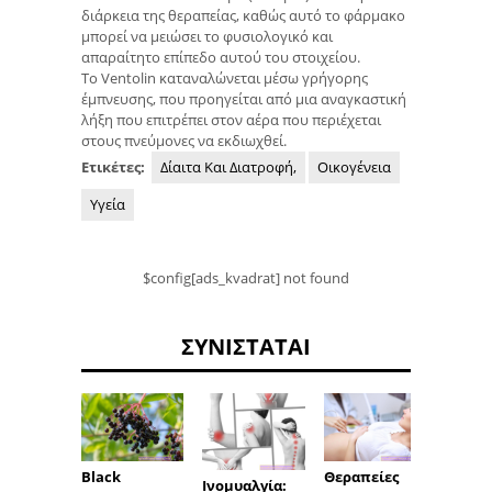
διάρκεια της θεραπείας, καθώς αυτό το φάρμακο
μπορεί να μειώσει το φυσιολογικό και
απαραίτητο επίπεδο αυτού του στοιχείου.
Το Ventolin καταναλώνεται μέσω γρήγορης
έμπνευσης, που προηγείται από μια αναγκαστική
λήξη που επιτρέπει στον αέρα που περιέχεται
στους πνεύμονες να εκδιωχθεί.
Ετικέτες:
Δίαιτα Και Διατροφή,
Οικογένεια
Υγεία
$config[ads_kvadrat] not found
ΣΥΝΙΣΤΆΤΑΙ
Black
Θεραπείες
Κολπι
Ινομυαλγία: