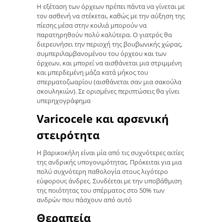
Η εξέταση των όρχεων πρέπει πάντα να γίνεται με
τον ασθενή να στέκεται, καθώς με την αύξηση της
πίεσης μέσα στην κοιλιά μπορούν να
παρατηρηθούν πολύ καλύτερα. Ο γιατρός θα
διερευνήσει την περιοχή της βουβωνικής χώρας,
συμπεριλαμβανομένου του όρχεου και των
όρχεων, και μπορεί να αισθάνεται μια στριμμένη
και μπερδεμένη μάζα κατά μήκος του
σπερματοζωαρίου (αισθάνεται σαν μια σακούλα
σκουληκιών). Σε ορισμένες περιπτώσεις θα γίνει
υπερηχογράφημα
Varicocele και αρσενική
στειρότητα
Η βαρικοκήλη είναι μία από τις συχνότερες αιτίες
της ανδρικής υπογονιμότητας. Πρόκειται για μια
πολύ συχνότερη παθολογία στους λιγότερο
εύφορους άνδρες. Συνδέεται με την υποβάθμιση
της ποιότητας του σπέρματος στο 50% των
ανδρών που πάσχουν από αυτό
Θεραπεία