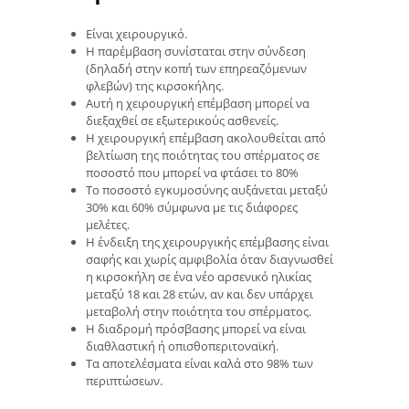
Είναι χειρουργικό.
Η παρέμβαση συνίσταται στην σύνδεση
(δηλαδή στην κοπή των επηρεαζόμενων
φλεβών) της κιρσοκήλης.
Αυτή η χειρουργική επέμβαση μπορεί να
διεξαχθεί σε εξωτερικούς ασθενείς.
Η χειρουργική επέμβαση ακολουθείται από
βελτίωση της ποιότητας του σπέρματος σε
ποσοστό που μπορεί να φτάσει το 80%
Το ποσοστό εγκυμοσύνης αυξάνεται μεταξύ
30% και 60% σύμφωνα με τις διάφορες
μελέτες.
Η ένδειξη της χειρουργικής επέμβασης είναι
σαφής και χωρίς αμφιβολία όταν διαγνωσθεί
η κιρσοκήλη σε ένα νέο αρσενικό ηλικίας
μεταξύ 18 και 28 ετών, αν και δεν υπάρχει
μεταβολή στην ποιότητα του σπέρματος.
Η διαδρομή πρόσβασης μπορεί να είναι
διαθλαστική ή οπισθοπεριτοναϊκή.
Τα αποτελέσματα είναι καλά στο 98% των
περιπτώσεων.