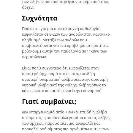
των φλεβών που αποστρέφουν το αίμα από τους
όρχεις
Συχνότητα
Πρόκειται για μια αρκετά συχνή παθολογία:
εμφανίζεται σε 8-22% των ανδρών στον κανονικό
πληθυσμό. Μεταξύ των ανδρών που
συμβουλεύονται για ένα πρόβλημα στειρότητας,
βρίσκουμε αυτήν την παθολογία σε 11-39% των
περιπτώσεων
Είναι πολύ συχνότερο ότι εμφανίζεται στον
αριστερό όρχι παρά στο σωστό, επειδή η
αριστερή σπερματική φλέβα ρέει στην αριστερή
νεφρική φλέβα αντί της κοίλης φλέβας όπως το
κάνει σωστό και αυτό ευνοεί την επαναρροή
Γιατί συμβαίνει;
Δεν υπάρχει καμιά αιτία. Γενικά, επειδή η φλέβα
σπέρματος, η οποία συλλέγει αίμα από τις φλέβες
των όρχεων, παρουσιάζει μια ανωμαλία και
προκαλεί ροή αίματος πιο αργά μέσω αυτών των