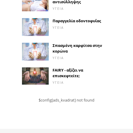
αντισύλληψης
ΥΓΕΊΑ
Παραγγελία οδοντοφυΐας
ΥΓΕΊΑ
Σπασμένη καρφίτσα στην
κορώνα
ΥΓΕΊΑ
FAIRY - αξίζει να
επισκεφτείτε;
ΥΓΕΊΑ
$config[ads_kvadrat] not found