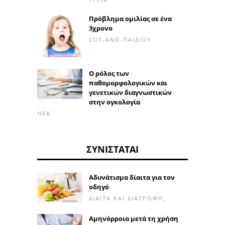
Πρόβλημα ομιλίας σε ένα
3χρονο
CUT-AND-ΠΑΙΔΙΟΎ
Ο ρόλος των
παθομορφολογικών και
γενετικών διαγνωστικών
στην ογκολογία
ΝΈΑ
ΣΥΝΙΣΤΆΤΑΙ
Αδυνάτισμα δίαιτα για τον
οδηγό
ΔΊΑΙΤΑ ΚΑΙ ΔΙΑΤΡΟΦΉ,
Αμηνόρροια μετά τη χρήση