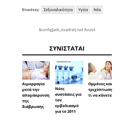
Ετικέτες:
Σεξουαλικότητα
Υγεία
Νέα
$config[ads_kvadrat] not found
ΣΥΝΙΣΤΆΤΑΙ
Αιμορραγία
Ορμόνες και
Πότε
Νέες
μετά την
τριχόπτωση -
μπορε
συστάσεις για
απομάκρυνση
τι να κάνετε;
πάρετ
τον
της
τατουά
εμβολιασμό
διάβρωσης
τη λή
για το 2011
Axotre