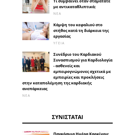
Τι συμβαίνει όταν σταματάτε
με αντικαταθλιπτικά;
ΝΈΑ
Κάμψη του κεφαλιού στο
στήθος κατά τη διάρκεια της
εργασίας
ΥΓΕΊΑ
Συνέδριο του Καρδιακού
Συνασπισμού για Καρδιολογία
- ασθενείς και
εμπειρογνώμονες σχετικά με
εμπειρίες και προκλήσεις
στην καταπολέμηση της καρδιακής
ανεπάρκειας
ΝΈΑ
ΣΥΝΙΣΤΆΤΑΙ
Παγκόσμια Ημέρα Καρκίνου: