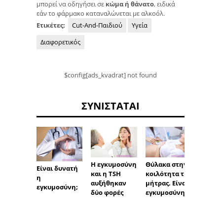
μπορεί να οδηγήσει σε
κώμα ή θάνατο
, ειδικά
εάν το φάρμακο καταναλώνεται με αλκοόλ.
Ετικέτες:
Cut-And-Παιδιού
Υγεία
Διαφορετικός
$config[ads_kvadrat] not found
ΣΥΝΙΣΤΆΤΑΙ
Η εγκυμοσύνη
Θύλακα στην
Το ABC
Είναι δυνατή
και η TSH
κοιλότητα της
λήψης
η
αυξήθηκαν
μήτρας. Είναι
φαρμά
εγκυμοσύνη;
δύο φορές
εγκυμοσύνη;
πώς ν
παίρν
φάρμα
σωστά