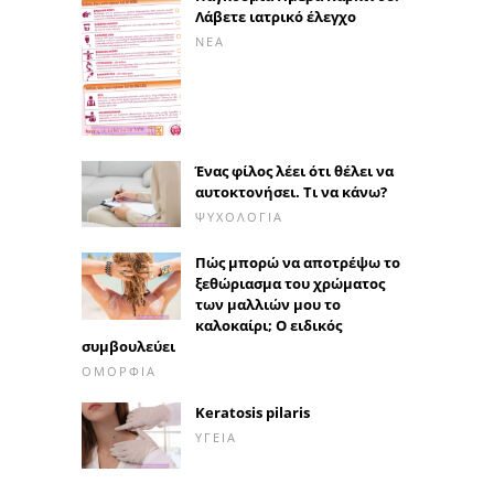
Λάβετε ιατρικό έλεγχο
ΝΈΑ
Ένας φίλος λέει ότι θέλει να
αυτοκτονήσει. Τι να κάνω?
ΨΥΧΟΛΟΓΊΑ
Πώς μπορώ να αποτρέψω το
ξεθώριασμα του χρώματος
των μαλλιών μου το
καλοκαίρι; Ο ειδικός
συμβουλεύει
ΟΜΟΡΦΙΆ
Keratosis pilaris
ΥΓΕΊΑ