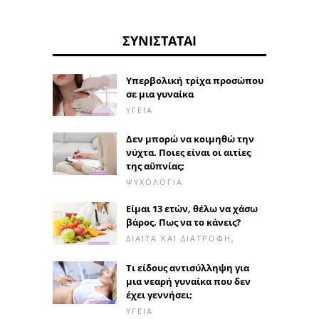
ΣΥΝΙΣΤΆΤΑΙ
Υπερβολική τρίχα προσώπου
σε μια γυναίκα
ΥΓΕΊΑ
Δεν μπορώ να κοιμηθώ την
νύχτα. Ποιες είναι οι αιτίες
της αϋπνίας;
ΨΥΧΟΛΟΓΊΑ
Είμαι 13 ετών, θέλω να χάσω
βάρος. Πως να το κάνεις?
ΔΊΑΙΤΑ ΚΑΙ ΔΙΑΤΡΟΦΉ,
Τι είδους αντισύλληψη για
μια νεαρή γυναίκα που δεν
έχει γεννήσει;
ΥΓΕΊΑ