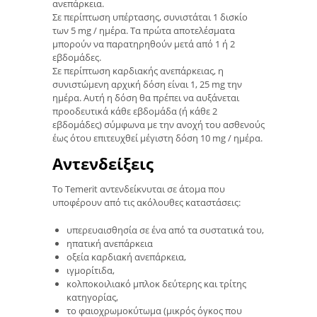
ανεπάρκεια.
Σε περίπτωση υπέρτασης, συνιστάται 1 δισκίο
των 5 mg / ημέρα. Τα πρώτα αποτελέσματα
μπορούν να παρατηρηθούν μετά από 1 ή 2
εβδομάδες.
Σε περίπτωση καρδιακής ανεπάρκειας, η
συνιστώμενη αρχική δόση είναι 1, 25 mg την
ημέρα. Αυτή η δόση θα πρέπει να αυξάνεται
προοδευτικά κάθε εβδομάδα (ή κάθε 2
εβδομάδες) σύμφωνα με την ανοχή του ασθενούς
έως ότου επιτευχθεί μέγιστη δόση 10 mg / ημέρα.
Αντενδείξεις
Το Temerit αντενδείκνυται σε άτομα που
υποφέρουν από τις ακόλουθες καταστάσεις:
υπερευαισθησία σε ένα από τα συστατικά του,
ηπατική ανεπάρκεια
οξεία καρδιακή ανεπάρκεια,
ιγμορίτιδα,
κολποκοιλιακό μπλοκ δεύτερης και τρίτης
κατηγορίας,
το φαιοχρωμοκύτωμα (μικρός όγκος που