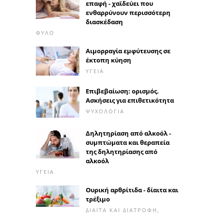
επαφή - χαϊδεύει που
ενθαρρύνουν περισσότερη
διασκέδαση
ΦΎΛΟ
Αιμορραγία εμφύτευσης σε
έκτοπη κύηση
ΥΓΕΊΑ
Επιβεβαίωση: ορισμός.
Ασκήσεις για επιθετικότητα
ΨΥΧΟΛΟΓΊΑ
Δηλητηρίαση από αλκοόλ -
συμπτώματα και θεραπεία
της δηλητηρίασης από
αλκοόλ
ΥΓΕΊΑ
Ουρική αρθρίτιδα - δίαιτα και
τρέξιμο
ΔΊΑΙΤΑ ΚΑΙ ΔΙΑΤΡΟΦΉ,