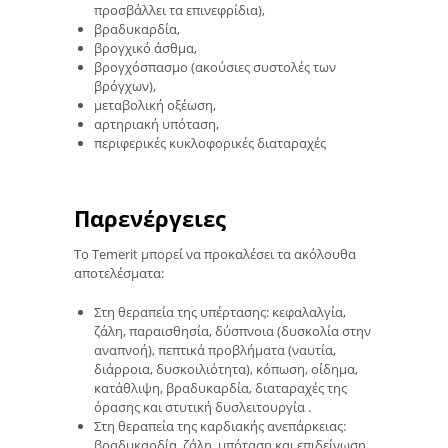
προσβάλλει τα επινεφρίδια),
βραδυκαρδία,
βρογχικό άσθμα,
βρογχόσπασμο (ακούσιες συστολές των
βρόγχων),
μεταβολική οξέωση,
αρτηριακή υπόταση,
περιφερικές κυκλοφορικές διαταραχές
Παρενέργειες
Το Temerit μπορεί να προκαλέσει τα ακόλουθα
αποτελέσματα:
Στη θεραπεία της υπέρτασης: κεφαλαλγία,
ζάλη, παραισθησία, δύσπνοια (δυσκολία στην
αναπνοή), πεπτικά προβλήματα (ναυτία,
διάρροια, δυσκοιλιότητα), κόπωση, οίδημα,
κατάθλιψη, βραδυκαρδία, διαταραχές της
όρασης και στυτική δυσλειτουργία .
Στη θεραπεία της καρδιακής ανεπάρκειας:
βραδυκαρδία, ζάλη, υπόταση και επιδείνωση