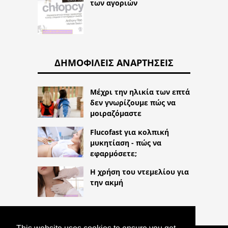
των αγοριών
ΔΗΜΟΦΙΛΕΊΣ ΑΝΑΡΤΉΣΕΙΣ
Μέχρι την ηλικία των επτά
δεν γνωρίζουμε πώς να
μοιραζόμαστε
Flucofast για κολπική
μυκητίαση - πώς να
εφαρμόσετε;
Η χρήση του ντεμελίου για
την ακμή