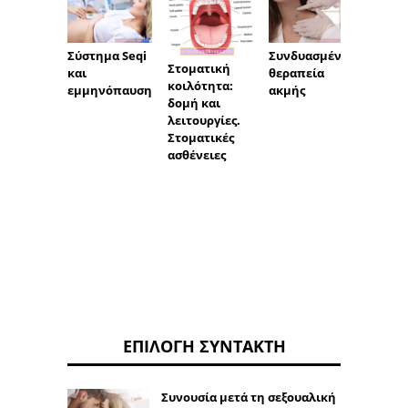
Σύστημα Seqi
Συνδυασμένη
τύπος
Στοματική
και
θεραπεία
δοκιμ
κοιλότητα:
εμμηνόπαυση
ακμής
δομή και
λειτουργίες.
Στοματικές
ασθένειες
ΕΠΙΛΟΓΉ ΣΥΝΤΆΚΤΗ
Συνουσία μετά τη σεξουαλική