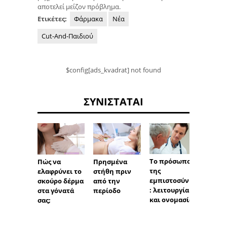
αποτελεί μείζον πρόβλημα.
Ετικέτες:
Φάρμακα
Νέα
Cut-And-Παιδιού
$config[ads_kvadrat] not found
ΣΥΝΙΣΤΆΤΑΙ
Υπογο
Το πρόσωπο
Πώς να
Πρησμένα
ός: Αιτ
της
ελαφρύνει το
στήθη πριν
συμπτ
εμπιστοσύνης
σκούρο δέρμα
από την
θεραπ
: λειτουργία
στα γόνατά
περίοδο
και ονομασία
σας;