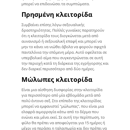
μπορεί να επιδεινώσει τα συμπτώματα.
Πρησμένη κλειτορίδα
Συμβαίνει επίσης λόγω σεξουαλικής
δραστηριότητας. Πολλές γυναίκες παρατηρούν
ότι η κλειτορίδα τους διογκώνεται μετά από
αυνανισμό ή σεξουαλική επαφή και μπορεί να
μην το κάνει να νιώθει άβολα να φορούν σφιχτά
παντελόνια την επόμενη μέρα. Αυτό οφείλεται σε
υπερβολικό αίμα που συγκεντρώνεται σε αυτή
την περιοχή κατά τη διάρκεια της εγρήγορσης και
δεν διαρκεί περισσότερο από δύο ημέρες.
Μώλωπες κλειτορίδα
Είναι μια αίσθηση δυσφορίας στην κλειτορίδα
για περισσότερο από μία εβδομάδα μετά από
πολύ έντονο σεξ. Στο επίπεδο της κλειτορίδας
μπορεί να εμφανιστεί "μώλωπας", που είναι μια
ελαφρά αιμορραγία κάτω από το δέρμα που
ενώνει και μένει εκεί. Σε αυτή την περίπτωση, το
φύλο θα πρέπει να αποφεύγεται για 15 ημέρες ή
μέχρι να περάσει η ταλαιπωρία και δεν πρέπει να