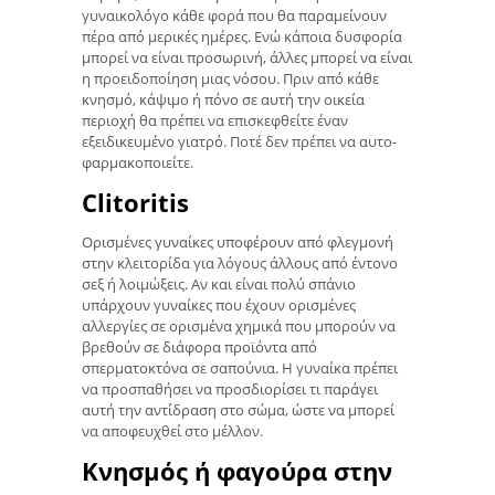
γυναικολόγο κάθε φορά που θα παραμείνουν
πέρα ​​από μερικές ημέρες. Ενώ κάποια δυσφορία
μπορεί να είναι προσωρινή, άλλες μπορεί να είναι
η προειδοποίηση μιας νόσου. Πριν από κάθε
κνησμό, κάψιμο ή πόνο σε αυτή την οικεία
περιοχή θα πρέπει να επισκεφθείτε έναν
εξειδικευμένο γιατρό. Ποτέ δεν πρέπει να αυτο-
φαρμακοποιείτε.
Clitoritis
Ορισμένες γυναίκες υποφέρουν από φλεγμονή
στην κλειτορίδα για λόγους άλλους από έντονο
σεξ ή λοιμώξεις. Αν και είναι πολύ σπάνιο
υπάρχουν γυναίκες που έχουν ορισμένες
αλλεργίες σε ορισμένα χημικά που μπορούν να
βρεθούν σε διάφορα προϊόντα από
σπερματοκτόνα σε σαπούνια. Η γυναίκα πρέπει
να προσπαθήσει να προσδιορίσει τι παράγει
αυτή την αντίδραση στο σώμα, ώστε να μπορεί
να αποφευχθεί στο μέλλον.
Κνησμός ή φαγούρα στην