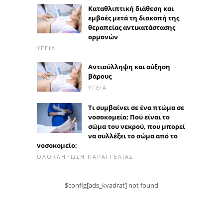
Καταθλιπτική διάθεση και
εμβοές μετά τη διακοπή της
θεραπείας αντικατάστασης
ορμονών
ΥΓΕΊΑ
Αντισύλληψη και αύξηση
βάρους
ΥΓΕΊΑ
Τι συμβαίνει σε ένα πτώμα σε
νοσοκομείο; Πού είναι το
σώμα του νεκρού, που μπορεί
να συλλέξει το σώμα από το
νοσοκομείο;
ΟΛΟΚΛΉΡΩΣΗ ΠΑΡΑΓΓΕΛΊΑΣ
$config[ads_kvadrat] not found