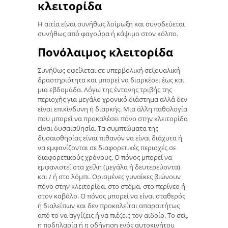
κλειτορίδα
Η αιτία είναι συνήθως λοίμωξη και συνοδεύεται
συνήθως από φαγούρα ή κάψιμο στον κόλπο.
Πονόλαιμος κλειτορίδα
Συνήθως οφείλεται σε υπερβολική σεξουαλική
δραστηριότητα και μπορεί να διαρκέσει έως και
μια εβδομάδα. Λόγω της έντονης τριβής της
περιοχής για μεγάλο χρονικό διάστημα αλλά δεν
είναι επικίνδυνη ή διαρκής. Μια άλλη παθολογία
που μπορεί να προκαλέσει πόνο στην κλειτορίδα
είναι δυσαισθησία. Τα συμπτώματα της
δυσαισθησίας είναι πιθανόν να είναι διάχυτα ή
να εμφανίζονται σε διαφορετικές περιοχές σε
διαφορετικούς χρόνους. Ο πόνος μπορεί να
εμφανιστεί στα χείλη (μεγάλα ή δευτερεύοντα)
και / ή στο λόμπι. Ορισμένες γυναίκες βιώνουν
πόνο στην κλειτορίδα, στο στόμα, στο περίνεο ή
στον καβάλο. Ο πόνος μπορεί να είναι σταθερός
ή διαλείπων και δεν προκαλείται απαραιτήτως
από το να αγγίζεις ή να πιέζεις τον αιδοίο. Το σεξ,
η ποδηλασία ή η οδήγηση ενός αυτοκινήτου