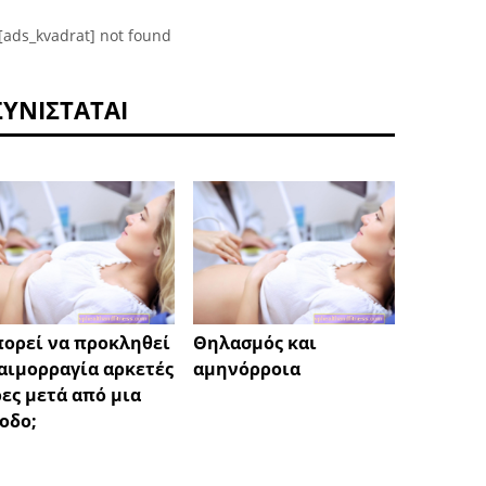
[ads_kvadrat] not found
ΣΥΝΙΣΤΆΤΑΙ
Καρκίν
πορεί να προκληθεί
Θηλασμός και
συμπτ
αιμορραγία αρκετές
αμηνόρροια
θεραπ
ες μετά από μια
οδο;