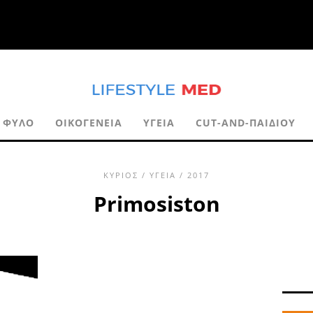
ΦΎΛΟ
ΟΙΚΟΓΈΝΕΙΑ
ΥΓΕΊΑ
CUT-AND-ΠΑΙΔΙΟΎ
ΚΎΡΙΟΣ
/
ΥΓΕΊΑ
/ 2017
Primosiston