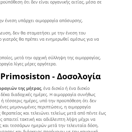
ροϋπόθεση ότι δεν είναι οργανικής αιτίας, μέσα σε
ην ένεση υπάρχει αιμορραγία απόσυρσης.
λευση, δεν θα σταματήσει με την ένεση του
 ο γιατρός θα πρέπει να ενημερωθεί αμέσως για να
 οποίες, μετά την αρχική σύλληψη της αιμορραγίας,
ρραγία λίγες μέρες αργότερα.
Primosiston - Δοσολογία
ρραγιών της μήτρας
, ένα δισκίο ή ένα δισκίο
α δέκα διαδοχικές ημέρες. Η αιμορραγία συνήθως
ς ή τέσσερις ημέρες, υπό την προϋπόθεση ότι δεν
μένες μεμονωμένες περιπτώσεις, η αιμορραγία
 θεραπείας και τελειώνει τελείως μετά από πέντε έως
ς απαιτεί τακτική και αδιάλειπτη λήψη μέχρι να
ς και τεσσάρων ημερών μετά την τελευταία δόση,
ντασης και διάρκειας παρόμοιου με την κανονική