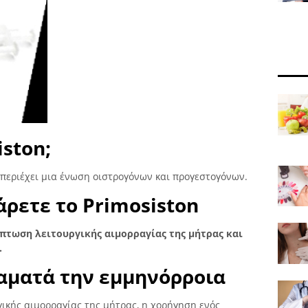
iston;
 περιέχει μια ένωση οιστρογόνων και προγεστογόνων.
άρετε το Primosiston
ίπτωση λειτουργικής αιμορραγίας της μήτρας και
.
ταματά την εμμηνόρροια
ικής αιμορραγίας της μήτρας, η χορήγηση ενός