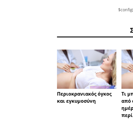
$config
Περιοκρανιακός όγκος
Τι μ
και εγκυμοσύνη
από 
ημέρ
περί