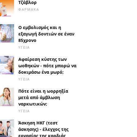
Τζάβλορ
ΦΆΡΜΑΚΑ
Ο εμβολισμός και η
εξαγωγή δοντιών σε έναν
85χρονο
ΥΓΕΊΑ
Αφαίρεση κύστης των
ωοθηκών - πότε μπορώ να
δοκιμάσω ένα μωρό;
ΥΓΕΊΑ
Πότε είναι η ωορρηξία
μετά από άμβλωση
ναρκωτικών;
ΥΓΕΊΑ
Άσκηση ΗΚΓ (τεστ
άσκησης) - έλεγχος της
εργασίας της καρδιάς