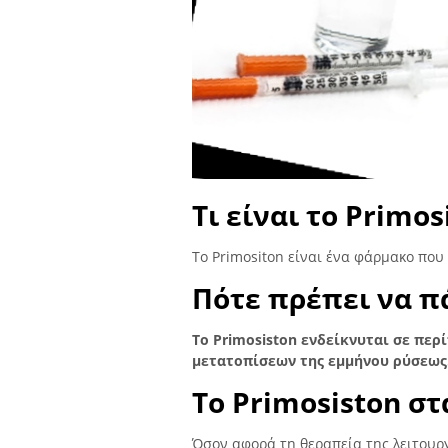
Τι είναι το Primos
Το Primositon είναι ένα φάρμακο που
Πότε πρέπει να π
Το Primosiston ενδείκνυται σε περ
μετατοπίσεων της εμμήνου ρύσεως
Το Primosiston σ
Όσον αφορά τη θεραπεία της λειτουργ