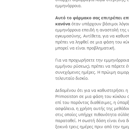
εμμηνόρροια.
Αυτό το φάρμακο σας επιτρέπει επ
κανόνα
όταν υπάρχουν βάσιμοι λόγοι
εμμηνόρροια επειδή η αναστολή της 
εγκυμοσύνης. Αντίθετα, για να καθυσ
πρέπει να ληφθεί σε μια φάση του κ
μπορεί να είναι προβληματική.
Για να προχωρήσετε την εμμηνόρροια
εμμήνου ρύσεως), πρέπει να πάρετε έ
συνεχόμενες ημέρες. Η πρώιμη αιμορρ
τελευταίο δισκίο.
Δεδομένου ότι για να καθυστερήσει η
Primosiston σε μια φάση του κύκλου σ
επί του παρόντος διαθέσιμες, η ύπαρ
ασφάλεια, η χρήση αυτής της μεθόδου 
στις οποίες υπήρχε πιθανότητα σύλλη
παραταθεί. Η σωστή δόση είναι ένα δ
ξεκινά τρεις ημέρες πριν από την ημ