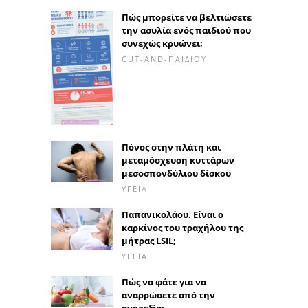
Πώς μπορείτε να βελτιώσετε
την ασυλία ενός παιδιού που
συνεχώς κρυώνει;
CUT-AND-ΠΑΙΔΙΟΎ
Πόνος στην πλάτη και
μεταμόσχευση κυττάρων
μεσοσπονδύλιου δίσκου
ΥΓΕΊΑ
Παπανικολάου. Είναι ο
καρκίνος του τραχήλου της
μήτρας LSIL;
ΥΓΕΊΑ
Πώς να φάτε για να
αναρρώσετε από την