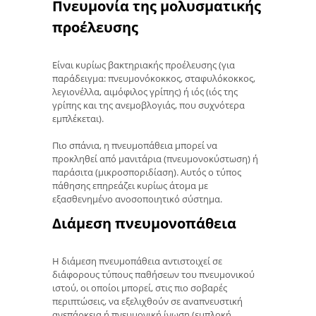
Πνευμονία της μολυσματικής
προέλευσης
Είναι κυρίως βακτηριακής προέλευσης (για
παράδειγμα: πνευμονόκοκκος, σταφυλόκοκκος,
λεγιονέλλα, αιμόφιλος γρίπης) ή ιός (ιός της
γρίπης και της ανεμοβλογιάς, που συχνότερα
εμπλέκεται).
Πιο σπάνια, η πνευμοπάθεια μπορεί να
προκληθεί από μανιτάρια (πνευμονοκύστωση) ή
παράσιτα (μικροσποριδίαση). Αυτός ο τύπος
πάθησης επηρεάζει κυρίως άτομα με
εξασθενημένο ανοσοποιητικό σύστημα.
Διάμεση πνευμονοπάθεια
Η διάμεση πνευμοπάθεια αντιστοιχεί σε
διάφορους τύπους παθήσεων του πνευμονικού
ιστού, οι οποίοι μπορεί, στις πιο σοβαρές
περιπτώσεις, να εξελιχθούν σε αναπνευστική
ανεπάρκεια ή πνευμονική ίνωση (εμπλοκή