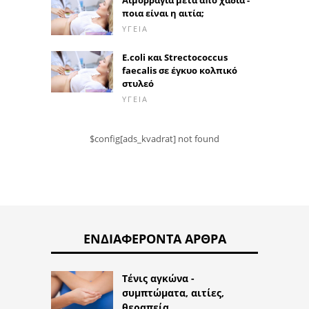
Αιμορραγία μετά από χάδια -
ποια είναι η αιτία;
ΥΓΕΊΑ
E.coli και Strectococcus
faecalis σε έγκυο κολπικό
στυλεό
ΥΓΕΊΑ
$config[ads_kvadrat] not found
ΕΝΔΙΑΦΈΡΟΝΤΑ ΆΡΘΡΑ
Τένις αγκώνα -
συμπτώματα, αιτίες,
θεραπεία