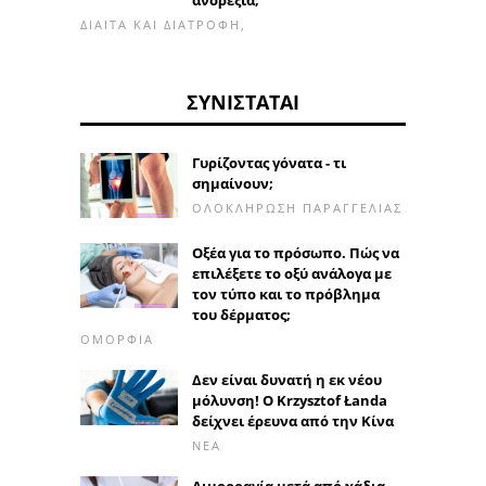
ανορεξία;
ΔΊΑΙΤΑ ΚΑΙ ΔΙΑΤΡΟΦΉ,
ΣΥΝΙΣΤΆΤΑΙ
Γυρίζοντας γόνατα - τι
σημαίνουν;
ΟΛΟΚΛΉΡΩΣΗ ΠΑΡΑΓΓΕΛΊΑΣ
Οξέα για το πρόσωπο. Πώς να
επιλέξετε το οξύ ανάλογα με
τον τύπο και το πρόβλημα
του δέρματος;
ΟΜΟΡΦΙΆ
Δεν είναι δυνατή η εκ νέου
μόλυνση! Ο Krzysztof Łanda
δείχνει έρευνα από την Κίνα
ΝΈΑ