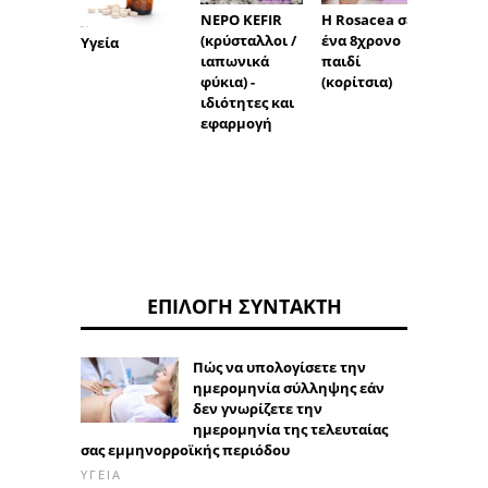
Η Rosacea σε
Πότε ε
ΝΕΡΟ KEFIR
ένα 8χρονο
περίο
(κρύσταλλοι /
Υγεία
παιδί
μετά τ
ιαπωνικά
(κορίτσια)
διακο
φύκια) -
δισκίω
ιδιότητες και
εφαρμογή
ΕΠΙΛΟΓΉ ΣΥΝΤΆΚΤΗ
Πώς να υπολογίσετε την
ημερομηνία σύλληψης εάν
δεν γνωρίζετε την
ημερομηνία της τελευταίας
σας εμμηνορροϊκής περιόδου
ΥΓΕΊΑ