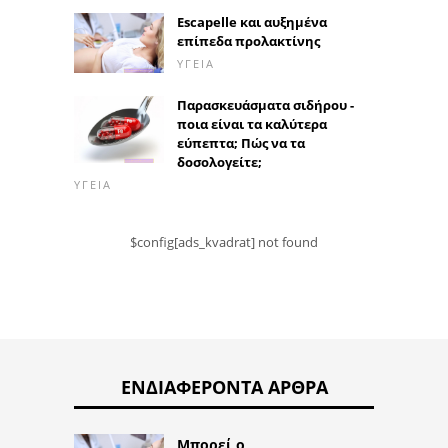
Escapelle και αυξημένα
επίπεδα προλακτίνης
ΥΓΕΊΑ
Παρασκευάσματα σιδήρου -
ποια είναι τα καλύτερα
εύπεπτα; Πώς να τα
δοσολογείτε;
ΥΓΕΊΑ
$config[ads_kvadrat] not found
ΕΝΔΙΑΦΈΡΟΝΤΑ ΆΡΘΡΑ
Μπορεί ο