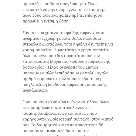
προκαλέσει σοβαρή υπογλυκαιμία. Είναι
επιτακτικό να μην αναμειγνύεται το Lantus με
άλλο τύπο ινσουλίνης. Δεν πρέπει επίσης να
αραιωθεί η ενέσιμη δόση.
Εάν τα περιεχόμενα της φιάλης εμφανίζονται
ανώμαλα (έγχρωμη ουσία, θολό, παρουσία
στερεών σωματιδίων), τότε η φιάλη δεν πρέπει να
χρησιμοποιείται. Συνιστάται να χρησιμοποιείτε
άλλη σύριγγα που δεν συνιστάται από τον
κατασκευαστή (λόγω του κινδύνου εσφαλμένης
δοσολογίας). Τέλος, οι ενέσεις του Lantus
μπορούν να αλληλεπιδράσουν με πολύ μεγάλο
αριθμό φαρμακευτικών ουσιών, ιδιαίτερα με
πιογλιταζόνη (κίνδυνος εμφάνισης καρδιακής
ανεπάρκειας).
Είναι σημαντικό να κάνετε έναν κατάλογο όλων
των φαρμάκων που καταναλώνονται
(συμπεριλαμβανομένων και εκείνων που
χορηγούνται χωρίς ιατρική συνταγή) στον γιατρό
σας. Τα διουρητικά και τα κορτικοστεροειδή
μπορούν να μειώσουν ιδιαίτερα την