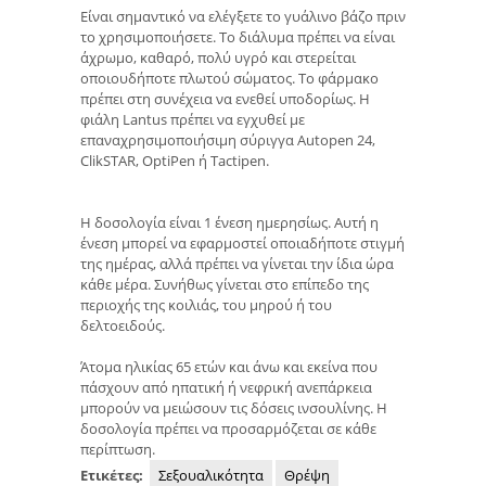
Είναι σημαντικό να ελέγξετε το γυάλινο βάζο πριν
το χρησιμοποιήσετε. Το διάλυμα πρέπει να είναι
άχρωμο, καθαρό, πολύ υγρό και στερείται
οποιουδήποτε πλωτού σώματος. Το φάρμακο
πρέπει στη συνέχεια να ενεθεί υποδορίως. Η
φιάλη Lantus πρέπει να εγχυθεί με
επαναχρησιμοποιήσιμη σύριγγα Autopen 24,
ClikSTAR, OptiPen ή Tactipen.
Η δοσολογία είναι 1 ένεση ημερησίως. Αυτή η
ένεση μπορεί να εφαρμοστεί οποιαδήποτε στιγμή
της ημέρας, αλλά πρέπει να γίνεται την ίδια ώρα
κάθε μέρα. Συνήθως γίνεται στο επίπεδο της
περιοχής της κοιλιάς, του μηρού ή του
δελτοειδούς.
Άτομα ηλικίας 65 ετών και άνω και εκείνα που
πάσχουν από ηπατική ή νεφρική ανεπάρκεια
μπορούν να μειώσουν τις δόσεις ινσουλίνης. Η
δοσολογία πρέπει να προσαρμόζεται σε κάθε
περίπτωση.
Ετικέτες:
Σεξουαλικότητα
Θρέψη