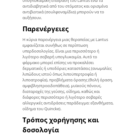
υπογλυκαιμική επίδραση του Lantus ενώ τα
αντιδιαβητικά από του στόματος και ορισμένα
αντιβιοτικά (σουλφοναμίδια) μπορούν να το
αυξήσουν.
Παρενέργειες
Η κύρια παρενέργεια μιας θεραπείας με Lantus
εμφανίζεται συνήθως σε περίπτωση
υπερδοσολογίας. Είναι μια περισσότερο ή
λιγότερο σοβαρή υπογλυκαιμία. Αυτό το
φάρμακο μπορεί επίσης να προκαλέσει
δερματικές ή υποδόριες καταστάσεις (ανωμαλίες
λιπώδους ιστού όπως λιποϋπερτροφία ή
λιποατροφία), προβλήματα όρασης (θολή όραση,
αμφιβληστροειδοπάθεια), μυϊκούς πόνους,
διαταραχές της γεύσης, οίδημα, καθώς και
διάφορες περισσότερο ή λιγότερο σοβαρές
αλλεργικές αντιδράσεις παράδειγμα: εξανθήματα,
οίδημα του Quincke).
Τρόπος χορήγησης και
δοσολογία