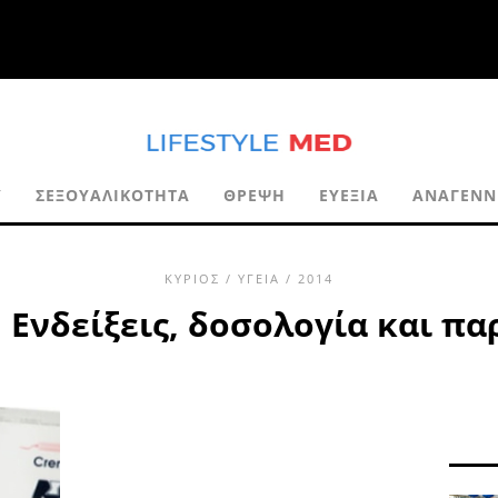
Ύ
ΣΕΞΟΥΑΛΙΚΌΤΗΤΑ
ΘΡΈΨΗ
ΕΥΕΞΊΑ
ΑΝΑΓΈΝΝ
ΚΎΡΙΟΣ
/
ΥΓΕΊΑ
/ 2014
 Ενδείξεις, δοσολογία και πα