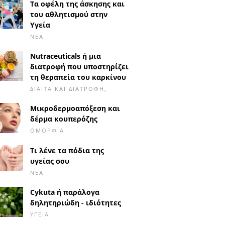
Τα οφέλη της άσκησης και
του αθλητισμού στην
Υγεία
ΝΈΑ
Nutraceuticals ή μια
διατροφή που υποστηρίζει
τη θεραπεία του καρκίνου
ΔΊΑΙΤΑ ΚΑΙ ΔΙΑΤΡΟΦΉ,
Μικροδερμοαπόξεση και
δέρμα κουπερόζης
ΟΜΟΡΦΙΆ
Τι λένε τα πόδια της
υγείας σου
ΝΈΑ
Cykuta ή παράλογα
δηλητηριώδη - ιδιότητες
ΥΓΕΊΑ