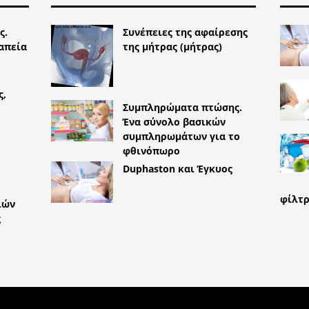
ς.
Συνέπειες της αφαίρεσης
απεία
της μήτρας (μήτρας)
ς,
Συμπληρώματα πτώσης.
Ένα σύνολο βασικών
συμπληρωμάτων για το
φθινόπωρο
Duphaston και Έγκυος
φίλτ
ιών
ς