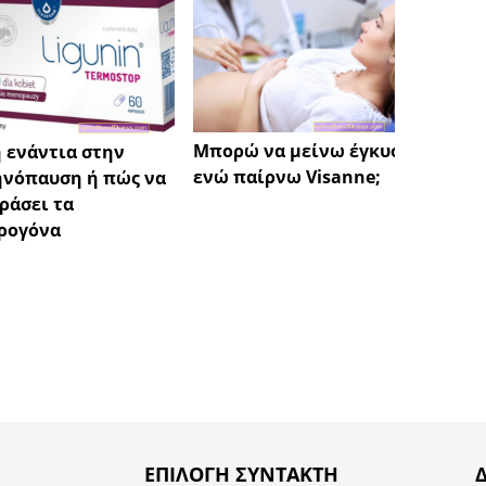
Κολπι
Μπορώ να μείνω έγκυος
 ενάντια στην
παράγ
ενώ παίρνω Visanne;
νόπαυση ή πώς να
ράσει τα
ρογόνα
ΕΠΙΛΟΓΉ ΣΥΝΤΆΚΤΗ