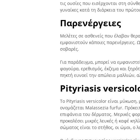
τις ουσίες που εισέρχονται στη σύνθ
γυναίκες κατά τη διάρκεια του πρώτο
Παρενέργειες
Μελέτες σε ασθενείς που έλαβαν θερ
εμφανιστούν κάποιες παρενέργειες. Ωσ
σοβαρές.
Για παράδειγμα, μπορεί να εμφανιστ
φαγούρα, ερεθισμός, έκζεμα και ξηρό
πηκτή ευνοεί την απώλεια μαλλιών, α
Pityriasis versicol
Το Pityriasis versicolor είναι μύκωσ
ονομάζεται Malassezia furfur. Πρόκε
επιφάνεια του δέρματος. Μερικές φο
προκαλέσει μικρές λευκές ή καφέ κηλ
σώματος είναι το στήθος, οι ώμοι, ο λ