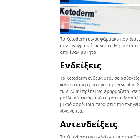
Το Ketoderm είναι φάρμακο που διατί
συνταγογραφείται για τη θεραπεία του
από έναν μύκητα.
Ενδείξεις
Το Ketoderm ενδείκνυται σε ασθενεί
καντιντίαση ή πιτυρίαση versicolor.
των 20 ml πρέπει να εφαρμόζεται σε
μαλλιών), εκτός από τα μάτια. Μασάζ
μικρό αφρό, ιδιαίτερα στις πιο πληγε
λίγα λεπτά.
Αντενδείξεις
Το Ketoderm αντενδείκνυται σε ασθε