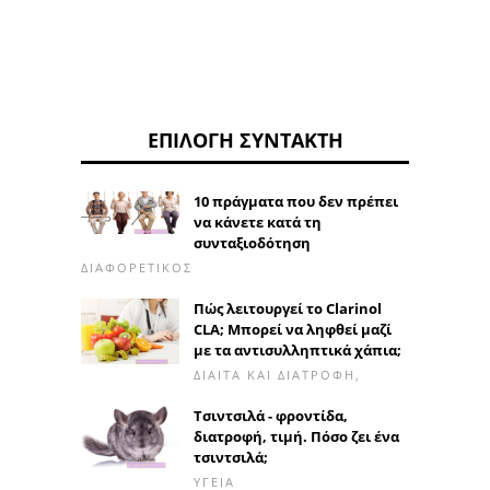
ΕΠΙΛΟΓΉ ΣΥΝΤΆΚΤΗ
10 πράγματα που δεν πρέπει
να κάνετε κατά τη
συνταξιοδότηση
ΔΙΑΦΟΡΕΤΙΚΌΣ
Πώς λειτουργεί το Clarinol
CLA; Μπορεί να ληφθεί μαζί
με τα αντισυλληπτικά χάπια;
ΔΊΑΙΤΑ ΚΑΙ ΔΙΑΤΡΟΦΉ,
Τσιντσιλά - φροντίδα,
διατροφή, τιμή. Πόσο ζει ένα
τσιντσιλά;
ΥΓΕΊΑ