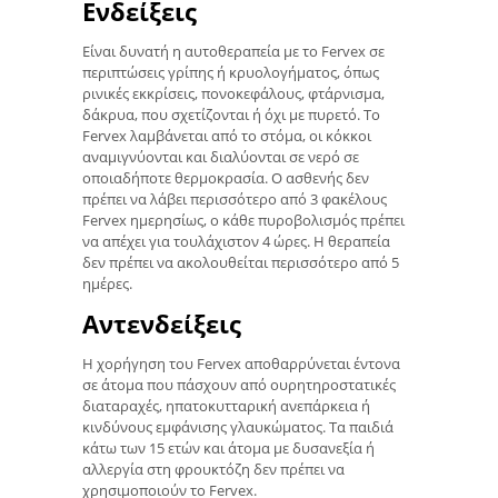
Ενδείξεις
Είναι δυνατή η αυτοθεραπεία με το Fervex σε
περιπτώσεις γρίπης ή κρυολογήματος, όπως
ρινικές εκκρίσεις, πονοκεφάλους, φτάρνισμα,
δάκρυα, που σχετίζονται ή όχι με πυρετό. Το
Fervex λαμβάνεται από το στόμα, οι κόκκοι
αναμιγνύονται και διαλύονται σε νερό σε
οποιαδήποτε θερμοκρασία. Ο ασθενής δεν
πρέπει να λάβει περισσότερο από 3 φακέλους
Fervex ημερησίως, ο κάθε πυροβολισμός πρέπει
να απέχει για τουλάχιστον 4 ώρες. Η θεραπεία
δεν πρέπει να ακολουθείται περισσότερο από 5
ημέρες.
Αντενδείξεις
Η χορήγηση του Fervex αποθαρρύνεται έντονα
σε άτομα που πάσχουν από ουρητηροστατικές
διαταραχές, ηπατοκυτταρική ανεπάρκεια ή
κινδύνους εμφάνισης γλαυκώματος. Τα παιδιά
κάτω των 15 ετών και άτομα με δυσανεξία ή
αλλεργία στη φρουκτόζη δεν πρέπει να
χρησιμοποιούν το Fervex.