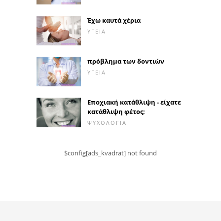
Έχω καυτά χέρια
ΥΓΕΊΑ
πρόβλημα των δοντιών
ΥΓΕΊΑ
Εποχιακή κατάθλιψη - είχατε
κατάθλιψη φέτος;
ΨΥΧΟΛΟΓΊΑ
$config[ads_kvadrat] not found