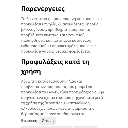
Παρενέργειες
Το Fervex περιέχει φαινυραμίνη που μπορεί να
προκαλέσει υπνηλία, δυσκοιλιότητα, ξηρούς
βλεννογόνους, προβλήματα ισορροπίας,
προβλήματα κινητικού συντονισμού,
παραισθήσεις και πιο σπάνια κατάσταση
ενθουσιασμού. Η παρακεταμόλη μπορεί να
προκαλέσει ναυτία, μερικές φορές έμετο.
Προφυλάξεις κατά τη
χρήση
Λόγω της κατάστασης υπνηλίας και
προβλημάτων ισορροπίας που μπορεί να
προκαλέσει το Fervex, είναι προτιμότερο να μην
οδηγείτε ένα όχημα ή κάποια μηχανήματα μετά
τη χρήση της θεραπείας. Η κατανάλωση
αλκοολούχων ποτών κατά τη διάρκεια της
θεραπείας με Fervex αποθαρρύνεται.
Ετικέτες:
Θρέψη