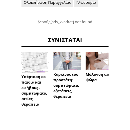
Ολοκλήρωση Παραγγελίας
Γλωσσάριο
$config[ads_kvadrat] not found
ΣΥΝΙΣΤΆΤΑΙ
Μόλυνση από
Πώς ν
Καρκίνος του
Υπέρταση σε
ψώρα
φροντί
προστάτη:
παιδιά και
δέρμα
συμπτώματα,
εφήβους -
ακμής
εξετάσεις,
συμπτώματα,
θεραπεία
αιτίες,
θεραπεία