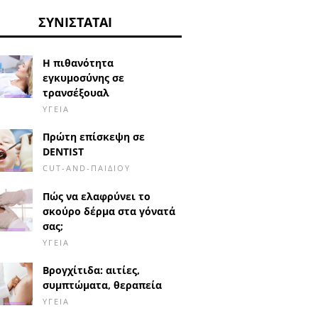
ΣΥΝΙΣΤΆΤΑΙ
Η πιθανότητα
εγκυμοσύνης σε
τρανσέξουαλ
ΥΓΕΊΑ
Πρώτη επίσκεψη σε
DENTIST
CUT-AND-ΠΑΙΔΙΟΎ
Πώς να ελαφρύνει το
σκούρο δέρμα στα γόνατά
σας;
ΥΓΕΊΑ
Βρογχίτιδα: αιτίες,
συμπτώματα, θεραπεία
ΥΓΕΊΑ