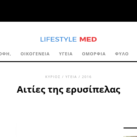
ΡΟΦΉ,
ΟΙΚΟΓΈΝΕΙΑ
ΥΓΕΊΑ
ΟΜΟΡΦΙΆ
ΦΎΛΟ
ΚΎΡΙΟΣ
/
ΥΓΕΊΑ
/ 2016
Αιτίες της ερυσίπελας