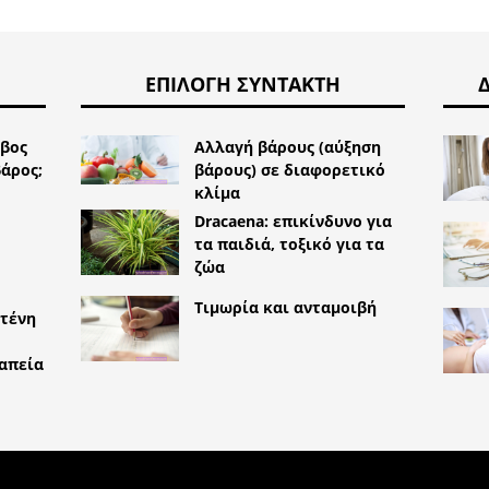
ΕΠΙΛΟΓΉ ΣΥΝΤΆΚΤΗ
ηβος
Αλλαγή βάρους (αύξηση
βάρος;
βάρους) σε διαφορετικό
κλίμα
Dracaena: επικίνδυνο για
τα παιδιά, τοξικό για τα
ζώα
Τιμωρία και ανταμοιβή
υτένη
απεία
TYLEMED.NET
ΑΙΤΊΕΣ ΤΗΣ