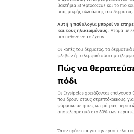
βακτήρια Streptococcus και το πιο κο
μιας μικρής αλλοίωσης του δέρματος.
Αυτή η παθολογία μπορεί να επηρεά
και τους ηλικιωμένους
. Άτομα με ε
πιο πιθανό να το έχουν.
Οι κοπές του δέρματος, τα δερματικά
φλεβών ή το λεμφικό σύστημα (λεμφοί
Πώς να θεραπεύσε
πόδι
Οι Erysipelas χρειάζονται επείγουσα 
που δρουν στους στρεπτόκοκκους, γι
φάρμακο σε ήπιες και μέτριες περιπτώ
αποτελεσματικό στο 80% των περιπτ
Όταν πρόκειται για την ερυσίπελα το