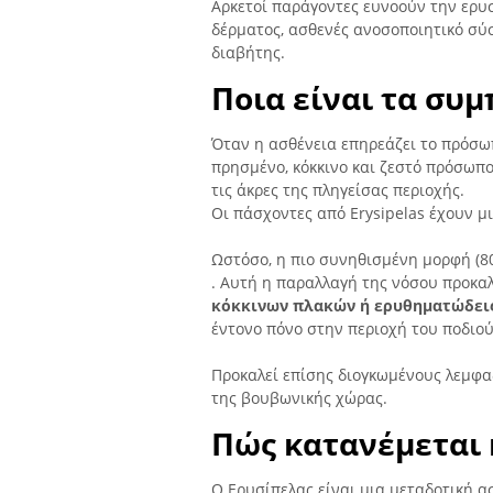
Αρκετοί παράγοντες ευνοούν την ερυσ
δέρματος, ασθενές ανοσοποιητικό σύ
διαβήτης.
Ποια είναι τα συ
Όταν η ασθένεια επηρεάζει το πρόσωπ
πρησμένο, κόκκινο και ζεστό πρόσωπο
τις άκρες της πληγείσας περιοχής.
Οι πάσχοντες από Erysipelas έχουν μ
Ωστόσο, η πιο συνηθισμένη μορφή (8
. Αυτή η παραλλαγή της νόσου προκα
κόκκινων πλακών ή ερυθηματώδεις
έντονο πόνο στην περιοχή του ποδιού
Προκαλεί επίσης διογκωμένους λεμφα
της βουβωνικής χώρας.
Πώς κατανέμεται 
Ο Ερυσίπελας είναι μια μεταδοτική α