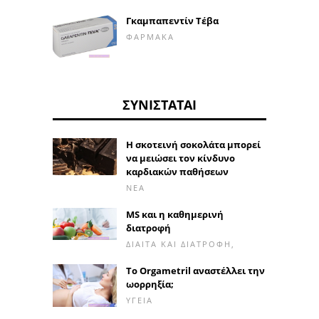
Γκαμπαπεντίν Τέβα
ΦΆΡΜΑΚΑ
ΣΥΝΙΣΤΆΤΑΙ
Η σκοτεινή σοκολάτα μπορεί
να μειώσει τον κίνδυνο
καρδιακών παθήσεων
ΝΈΑ
MS και η καθημερινή
διατροφή
ΔΊΑΙΤΑ ΚΑΙ ΔΙΑΤΡΟΦΉ,
Το Orgametril αναστέλλει την
ωορρηξία;
ΥΓΕΊΑ