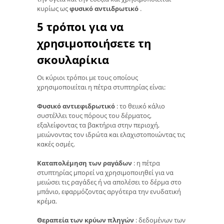
κυρίως ως
φυσικό αντιιδρωτικό
.
5 τρόποι για να
χρησιμοποιήσετε τη
σκουλαρίκια
Οι κύριοι τρόποι με τους οποίους
χρησιμοποιείται η πέτρα στυπτηρίας είναι:
Φυσικό αντιεφιδρωτικό
: το θειικό κάλιο
συστέλλει τους πόρους του δέρματος,
εξαλείφοντας τα βακτήρια στην περιοχή,
μειώνοντας τον ιδρώτα και ελαχιστοποιώντας τις
κακές οσμές.
Καταπολέμηση των ραγάδων
: η πέτρα
στυπτηρίας μπορεί να χρησιμοποιηθεί για να
μειώσει τις ραγάδες ή να απολέσει το δέρμα στο
μπάνιο, εφαρμόζοντας αργότερα την ενυδατική
κρέμα.
Θεραπεία των κρύων πληγών
: δεδομένων των