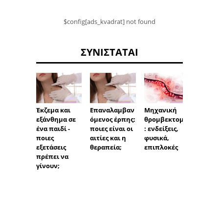
$config[ads_kvadrat] not found
ΣΥΝΙΣΤΆΤΑΙ
Έκζεμα και
Επαναλαμβαν
Διάγν
Μηχανική
εξάνθημα σε
όμενος έρπης:
σκλήρ
θρομβεκτομή
ένα παιδί -
ποιες είναι οι
κατά 
: ενδείξεις,
ποιες
αιτίες και η
φυσικά,
εξετάσεις
θεραπεία;
επιπλοκές
πρέπει να
γίνουν;