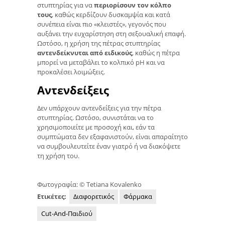
στυπτηρίας για να
περιορίσουν τον κόλπο
τους
, καθώς κερδίζουν δυσκαμψία και κατά
συνέπεια είναι πιο «κλειστές», γεγονός που
αυξάνει την ευχαρίστηση στη σεξουαλική επαφή.
Ωστόσο, η χρήση της πέτρας στυπτηρίας
αντενδείκνυται από ειδικούς
, καθώς η πέτρα
μπορεί να μεταβάλει το κολπικό pH και να
προκαλέσει λοιμώξεις.
Αντενδείξεις
Δεν υπάρχουν αντενδείξεις για την πέτρα
στυπτηρίας. Ωστόσο, συνιστάται να το
χρησιμοποιείτε με προσοχή και, εάν τα
συμπτώματα δεν εξαφανιστούν, είναι απαραίτητο
να συμβουλευτείτε έναν γιατρό ή να διακόψετε
τη χρήση του.
Φωτογραφία: © Tetiana Kovalenko
Ετικέτες:
Διαφορετικός
Φάρμακα
Cut-And-Παιδιού