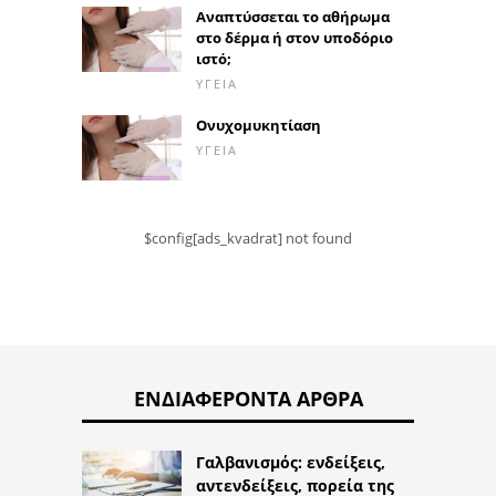
Αναπτύσσεται το αθήρωμα
στο δέρμα ή στον υποδόριο
ιστό;
ΥΓΕΊΑ
Ονυχομυκητίαση
ΥΓΕΊΑ
$config[ads_kvadrat] not found
ΕΝΔΙΑΦΈΡΟΝΤΑ ΆΡΘΡΑ
Γαλβανισμός: ενδείξεις,
αντενδείξεις, πορεία της