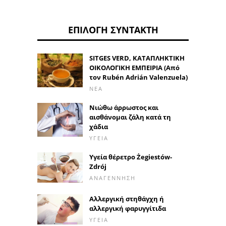
ΕΠΙΛΟΓΉ ΣΥΝΤΆΚΤΗ
SITGES VERD, ΚΑΤΑΠΛΗΚΤΙΚΗ
ΟΙΚΟΛΟΓΙΚΗ ΕΜΠΕΙΡΙΑ (Από
τον Rubén Adrián Valenzuela)
ΝΈΑ
Νιώθω άρρωστος και
αισθάνομαι ζάλη κατά τη
χάδια
ΥΓΕΊΑ
Υγεία θέρετρο Żegiestów-
Zdrój
ΑΝΑΓΈΝΝΗΣΗ
Αλλεργική στηθάγχη ή
αλλεργική φαρυγγίτιδα
ΥΓΕΊΑ