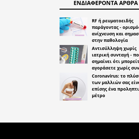
ΕΝΔΙΑΦΈΡΟΝΤΑ ΆΡΘΡΑ
RF ή ρευματοειδής
παράγοντας - ορισμό
ανίχνευση και σημασ
στην παθολογία
Αντισύλληψη χωρίς
ιατρική συνταγή - π
σημαίνει ότι μπορεί
αγοράσετε χωρίς συν
Coronavirus: το πλύσ
των μαλλιών σας είν
επίσης ένα προληπτ
μέτρο
COPYRIGHT 2026 HTTPS://LIFES
ΕΝΔΕΊΞΕΙΣ, ΔΟΣΟΛΟΓΊΑ ΚΑΙ ΠΑΡ