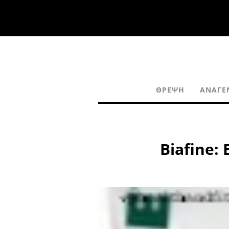
ΘΡΈΨΗ
ΑΝΑΓΈ
Biafine: