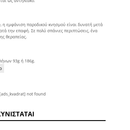
ίται ως αντηλιακό.
e, η εμφάνιση παροδικού κνησμού είναι δυνατή μετά
ατά την επαφή. Σε πολύ σπάνιες περιπτώσεις, ένα
της θεραπείας.
λήνων 93g ή 186g.
ο
[ads_kvadrat] not found
ΣΥΝΙΣΤΆΤΑΙ