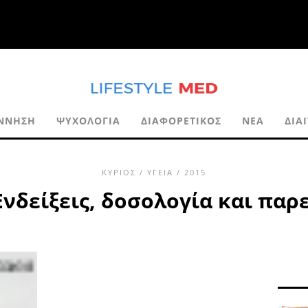
ΝΝΗΣΗ
ΨΥΧΟΛΟΓΊΑ
ΔΙΑΦΟΡΕΤΙΚΌΣ
ΝΈΑ
ΔΊΑ
ΚΎΡΙΟΣ
/
ΥΓΕΊΑ
/ 2015
 Ενδείξεις, δοσολογία και παρ