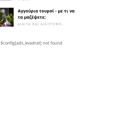
Αγγούρια τουρσί - με τι να
τα μαζέψετε;
ΔΊΑΙΤΑ ΚΑΙ ΔΙΑΤΡΟΦΉ,
$config[ads_kvadrat] not found