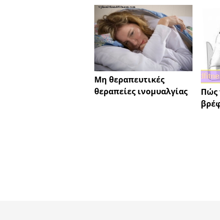
Μη θεραπευτικές
θεραπείες ινομυαλγίας
Πώς 
βρέφ