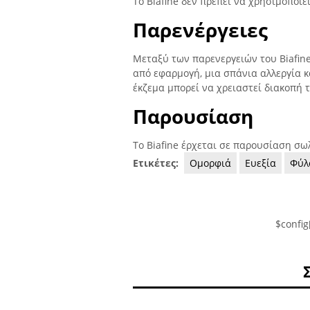
Το Biafine δεν πρέπει να χρησιμοποιε
Παρενέργειες
Μεταξύ των παρενεργειών του Biafin
από εφαρμογή, μια σπάνια αλλεργία κ
έκζεμα μπορεί να χρειαστεί διακοπή 
Παρουσίαση
Το Biafine έρχεται σε παρουσίαση σω
Ετικέτες:
Ομορφιά
Ευεξία
Φύλ
$config