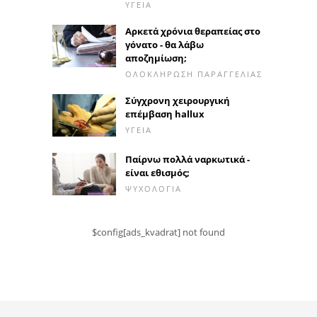
ΥΓΕΊΑ
Αρκετά χρόνια θεραπείας στο
γόνατο - θα λάβω
αποζημίωση;
ΟΛΟΚΛΉΡΩΣΗ ΠΑΡΑΓΓΕΛΊΑΣ
Σύγχρονη χειρουργική
επέμβαση hallux
ΥΓΕΊΑ
Παίρνω πολλά ναρκωτικά -
είναι εθισμός;
ΨΥΧΟΛΟΓΊΑ
$config[ads_kvadrat] not found