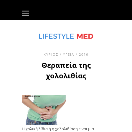
ΚΎΡΙΟΣ
/
ΥΓΕΊΑ
/ 2016
Θεραπεία της
χολολιθίας
Η χολική λίθια ή η χολολιθίαση είναι μια