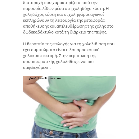
διαταραχή που χαρακτηρίζεται από την
παρουσία λίθων μέσα στη χοληδόχο κύστη. Η
χοληδόχος κύστη και οι χοληφόροι αγωγοί
εκπληρώνουν τη λειτουργία της μεταφοράς,
αποθήκευσης και απελευθέρωσης της χολής στο
δωδεκαδάκτυλο κατά τη διάρκεια της πέψης.
Η θεραπεία της επιλογής για τη χολολιθίαση που
έχει συμπτώματα είναι η λαπαροσκοπική
χολοκυστοεκτομή. Στην περίπτωση της
ασυμπτωματικής χολολιθίας είναι πιο
αμφιλεγόμενη.