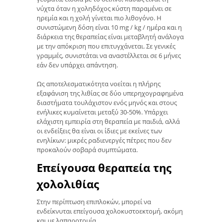
νύχτα όταν η χοληδόχος κύστη παραμένει σε
ηρεμία και η χολή γίνεται πιο λιθογόνο. Η
συνιστώμενη δόση είναι 10 mg / kg / ημέρα και η
διάρκεια της θεραπείας είναι μεταβλητή ανάλογα
με την απόκριση που επιτυγχάνεται. Σε γενικές
γραμμές, συνιστάται να αναστέλλεται σε 6 μήνες
εάν δεν υπάρχει απάντηση.
Ως αποτελεσματικότητα νοείται η πλήρης
εξαφάνιση της λιθίας σε δύο υπερηχογραφημένα
διαστήματα τουλάχιστον ενός μηνός και στους
ενήλικες κυμαίνεται μεταξύ 30-50%. Υπάρχει
ελάχιστη εμπειρία στη θεραπεία με παιδιά, αλλά
οι ενδείξεις θα είναι οι ίδιες με εκείνες των
ενηλίκων: μικρές ραδιενεργές πέτρες που δεν
προκαλούν σοβαρά συμπτώματα.
Επείγουσα θεραπεία της
χολολιθίας
Στην περίπτωση επιπλοκών, μπορεί να
ενδείκνυται επείγουσα χολοκυστοεκτομή, ακόμη
και με λαπαροτομία.