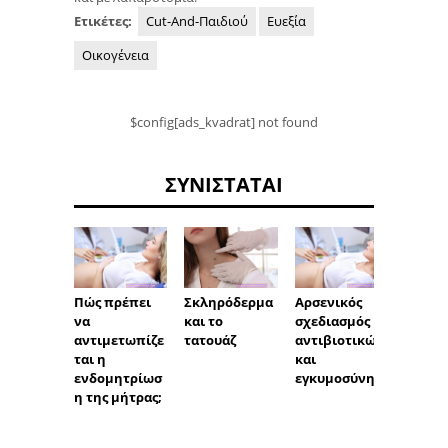
Ετικέτες:
Cut-And-Παιδιού
Ευεξία
Οικογένεια
$config[ads_kvadrat] not found
ΣΥΝΙΣΤΆΤΑΙ
Πώς πρέπει
Σκληρόδερμα
Αρσενικός
Τυπικ
να
και το
σχεδιασμός
κατάθ
αντιμετωπίζε
τατουάζ
αντιβιοτικών
και ά
ται η
και
κατάθ
ενδομητρίωσ
εγκυμοσύνης
η της μήτρας;