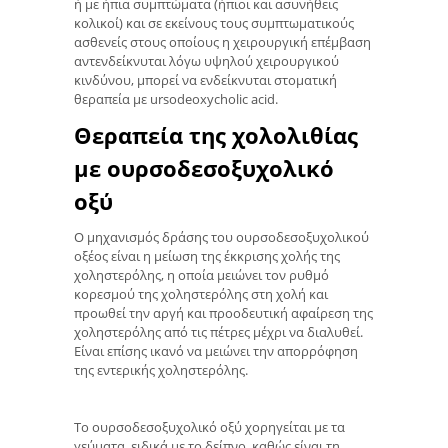
ή με ήπια συμπτώματα (ήπιοι και ασυνήθεις
κολικοί) και σε εκείνους τους συμπτωματικούς
ασθενείς στους οποίους η χειρουργική επέμβαση
αντενδείκνυται λόγω υψηλού χειρουργικού
κινδύνου, μπορεί να ενδείκνυται στοματική
θεραπεία με ursodeoxycholic acid.
Θεραπεία της χολολιθίας
με ουρσοδεσοξυχολικό
οξύ
Ο μηχανισμός δράσης του ουρσοδεσοξυχολικού
οξέος είναι η μείωση της έκκρισης χολής της
χοληστερόλης, η οποία μειώνει τον ρυθμό
κορεσμού της χοληστερόλης στη χολή και
προωθεί την αργή και προοδευτική αφαίρεση της
χοληστερόλης από τις πέτρες μέχρι να διαλυθεί.
Είναι επίσης ικανό να μειώνει την απορρόφηση
της εντερικής χοληστερόλης.
Το ουρσοδεσοξυχολικό οξύ χορηγείται με τα
γεύματα, ειδικά με το δείπνο, καθώς είναι τη