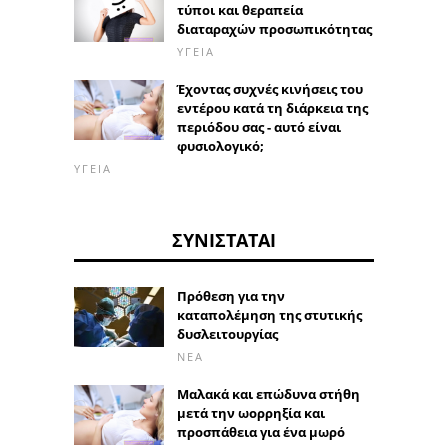
τύποι και θεραπεία
διαταραχών προσωπικότητας
ΥΓΕΊΑ
Έχοντας συχνές κινήσεις του
εντέρου κατά τη διάρκεια της
περιόδου σας - αυτό είναι
φυσιολογικό;
ΥΓΕΊΑ
ΣΥΝΙΣΤΆΤΑΙ
Πρόθεση για την
καταπολέμηση της στυτικής
δυσλειτουργίας
ΝΈΑ
Μαλακά και επώδυνα στήθη
μετά την ωορρηξία και
προσπάθεια για ένα μωρό