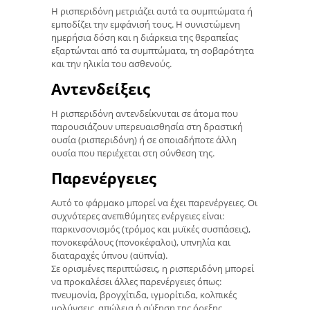
Η ρισπεριδόνη μετριάζει αυτά τα συμπτώματα ή
εμποδίζει την εμφάνισή τους. Η συνιστώμενη
ημερήσια δόση και η διάρκεια της θεραπείας
εξαρτώνται από τα συμπτώματα, τη σοβαρότητα
και την ηλικία του ασθενούς.
Αντενδείξεις
Η ρισπεριδόνη αντενδείκνυται σε άτομα που
παρουσιάζουν υπερευαισθησία στη δραστική
ουσία (ρισπεριδόνη) ή σε οποιαδήποτε άλλη
ουσία που περιέχεται στη σύνθεση της.
Παρενέργειες
Αυτό το φάρμακο μπορεί να έχει παρενέργειες. Οι
συχνότερες ανεπιθύμητες ενέργειες είναι:
παρκινσονισμός (τρόμος και μυϊκές συσπάσεις),
πονοκεφάλους (πονοκέφαλοι), υπνηλία και
διαταραχές ύπνου (αϋπνία).
Σε ορισμένες περιπτώσεις, η ρισπεριδόνη μπορεί
να προκαλέσει άλλες παρενέργειες όπως:
πνευμονία, βρογχίτιδα, ιγμορίτιδα, κολπικές
μολύνσεις, απώλεια ή αύξηση της όρεξης,