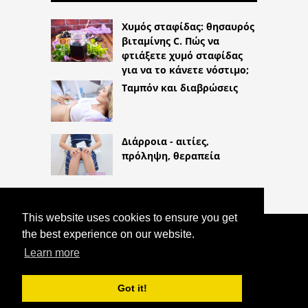
Χυμός σταφίδας: θησαυρός
βιταμίνης C. Πώς να
φτιάξετε χυμό σταφίδας
για να το κάνετε νόστιμο;
Ταμπόν και διαβρώσεις
Διάρροια - αιτίες,
πρόληψη, θεραπεία
This website uses cookies to ensure you get
the best experience on our website.
COPYRIGHT 2026
HTTPS://LIFESTYLEMED.NET
Learn more
ΡΙΣΠΕΡΙΔΌΝΗ: ΕΝΔΕΊΞΕΙΣ, ΔΟΣΟΛΟΓΊΑ
ΚΑΙ ΠΑΡΕΝΈΡΓΕΙΕΣ
Got it!
^