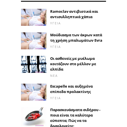
Ramoclav αντιβιοτικά και
αντισυλληπτικά χάπια
ΥΓΕΊΑ
Μούδιασμα των άκρων κατά
τη χρήση μπαλωμάτων Evra
ΥΓΕΊΑ
Οι ασθενείς με μυέλωμα
κοιτάζουν στο μέλλον με
ελπίδα
ΝΈΑ
Escapelle και αυξημένα
επίπεδα προλακτίνης
ΥΓΕΊΑ
Παρασκευάσματα σιδήρου -
ποια είναι τα καλύτερα
εύπεπτα; Πώς να τα
δοσολογείτε;