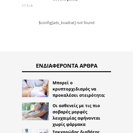
ΥΓΕΊΑ
$config[ads_kvadrat] not found
ΕΝΔΙΑΦΈΡΟΝΤΑ ΆΡΘΡΑ
Μπορεί ο
κρυπτορχιδισμός να
προκαλέσει στειρότητα;
Οι ασθενείς με τις πιο
σοβαρές μορφές
λευχαιμίας αφήνονται
χωρίς φάρμακα
Σακχαρώδης διαβήτης