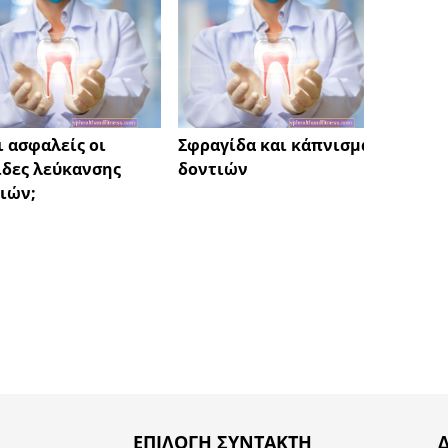
ι ασφαλείς οι
Σφραγίδα και κάπνισμα
Κατάθ
δες λεύκανσης
δοντιών
Τύποι
ιών;
θεραπ
ΕΠΙΛΟΓΉ ΣΥΝΤΆΚΤΗ