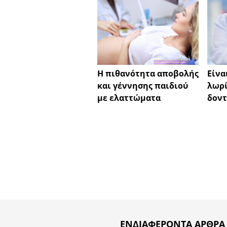
Η πιθανότητα αποβολής
Είνα
και γέννησης παιδιού
λωρί
με ελαττώματα
δοντ
ΕΝΔΙΑΦΈΡΟΝΤΑ ΆΡΘΡΑ