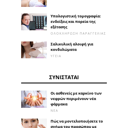
Υπολογιστική τομογραφία:
ενδείξεις και πορεία της
εξέτασης
ΟΛΟΚΛΉΡΩΣΗ ΠΑΡΑΓΓΕΛΊΑΣ
Σαλικυλική αλοιφή για
κονδυλώματα
ΥΓΕΊΑ
ΣΥΝΙΣΤΆΤΑΙ
Οι ασθενείς με καρκίνο των
νεφρών περιμένουν νέα
φάρμακα
ΝΈΑ
Πώς να μοντελοποιήσετε το
σχήμα του προσώπου με