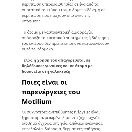
περίπτωση υπερευαισθησίας σε ένα από τα
συστατικά του τύπου του, η δομπεριδόνη, ή σε
περίπτωση που πάσχουν από όγκο της
υπόφυσης.
Τα άτομα με γαστρεντερική αιμορραγία,
απόφραξη του πεπτικού συστήματος ή διάτρηση
του εντέρου δεν πρέπει επίσης να καταναλώνουν
αυτό το φάρμακο.
Τέλος,
η χρήση του απαγορεύεται σε
θηλάζουσες γυναίκες και σε άτομα με
δυσανεξία στη γαλακτόζη.
Ποιες είναι οι
παρενέργειες του
Motilium
Οι συχνότερες ανεπιθύμητες ενέργειες είναι:
ξηροστομία, μειωμένη λίμπιντο (όχι συχνή),
αίσθημα άγχους, υπνηλία, απώλεια ενέργειας,
κεφαλαλγία, διάρροια, δερματικές παθήσεις,