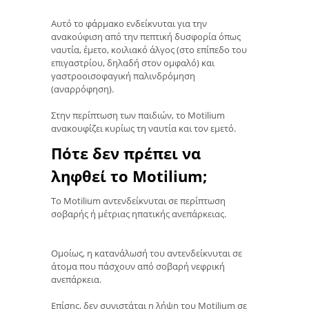
Αυτό το φάρμακο ενδείκνυται για την
ανακούφιση από την πεπτική δυσφορία όπως
ναυτία, έμετο, κοιλιακό άλγος (στο επίπεδο του
επιγαστρίου, δηλαδή στον ομφαλό) και
γαστροοισοφαγική παλινδρόμηση
(αναρρόφηση).
Στην περίπτωση των παιδιών, το Motilium
ανακουφίζει κυρίως τη ναυτία και τον εμετό.
Πότε δεν πρέπει να
ληφθεί το Motilium;
Το Motilium αντενδείκνυται σε περίπτωση
σοβαρής ή μέτριας ηπατικής ανεπάρκειας.
Ομοίως, η κατανάλωσή του αντενδείκνυται σε
άτομα που πάσχουν από σοβαρή νεφρική
ανεπάρκεια.
Επίσης, δεν συνιστάται η λήψη του Motilium σε