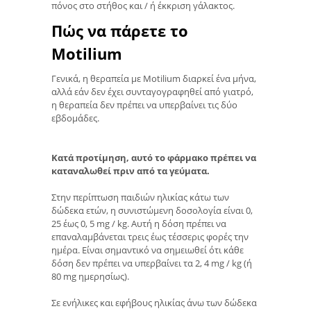
πόνος στο στήθος και / ή έκκριση γάλακτος.
Πώς να πάρετε το
Motilium
Γενικά, η θεραπεία με Motilium διαρκεί ένα μήνα,
αλλά εάν δεν έχει συνταγογραφηθεί από γιατρό,
η θεραπεία δεν πρέπει να υπερβαίνει τις δύο
εβδομάδες.
Κατά προτίμηση, αυτό το φάρμακο πρέπει να
καταναλωθεί πριν από τα γεύματα.
Στην περίπτωση παιδιών ηλικίας κάτω των
δώδεκα ετών, η συνιστώμενη δοσολογία είναι 0,
25 έως 0, 5 mg / kg. Αυτή η δόση πρέπει να
επαναλαμβάνεται τρεις έως τέσσερις φορές την
ημέρα. Είναι σημαντικό να σημειωθεί ότι κάθε
δόση δεν πρέπει να υπερβαίνει τα 2, 4 mg / kg (ή
80 mg ημερησίως).
Σε ενήλικες και εφήβους ηλικίας άνω των δώδεκα