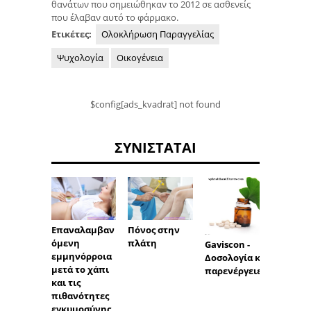
θανάτων που σημειώθηκαν το 2012 σε ασθενείς
που έλαβαν αυτό το φάρμακο.
Ετικέτες:
Ολοκλήρωση Παραγγελίας
Ψυχολογία
Οικογένεια
$config[ads_kvadrat] not found
ΣΥΝΙΣΤΆΤΑΙ
Επαναλαμβαν
Πόνος στην
Inofol
όμενη
πλάτη
την
Gaviscon -
εμμηνόρροια
εγκυμ
Δοσολογία και
μετά το χάπι
έχει 
παρενέργειες
και τις
δόση 
πιθανότητες
οξέος;
εγκυμοσύνης