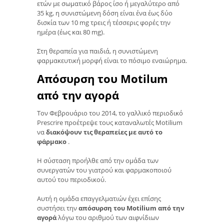
ετών με σωματικό βάρος ίσο ή μεγαλύτερο από
35 kg, η συνιστώμενη δόση είναι ένα έως δύο
δισκία των 10 mg τρεις ή τέσσερις φορές την
ημέρα (έως και 80 mg).
Στη θεραπεία για παιδιά, η συνιστώμενη
φαρμακευτική μορφή είναι το πόσιμο εναιώρημα.
Απόσυρση του Motilum
από την αγορά
Τον Φεβρουάριο του 2014, το γαλλικό περιοδικό
Prescrire προέτρεψε τους καταναλωτές Motilium
να
διακόψουν τις θεραπείες με αυτό το
φάρμακο
.
Η σύσταση προήλθε από την ομάδα των
συνεργατών του γιατρού και φαρμακοποιού
αυτού του περιοδικού.
Αυτή η ομάδα επαγγελματιών έχει επίσης
συστήσει την
απόσυρση του Motilium από την
αγορά
λόγω του αριθμού των αιφνίδιων