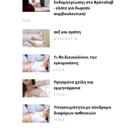
Ενδομητρίωσης στο Βρότσλαβ
- ελάτε για δωρεάν
συμβουλευτική!
ΝΈΑ
σεξ και αγάπη
ΨΥΧΟΛΟΓΊΑ
Τι θα διευκολύνει την
εγκυμοσύνη;
ΥΓΕΊΑ
Πρησμένα χείλη και
εμμηνόρροια
ΥΓΕΊΑ
Υπογονιμότητα με σύνδρομο
διαφόρων ασθενειών
ΥΓΕΊΑ