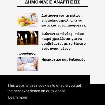
ΔΗΜΟΦΙΛΕΊΣ ΑΝΑΡΤΉΣΕΙΣ
Διατροφή για τη μείωση
της χοληστερόλης: τι να
φάτε και τι να αποφύγετε;
Βιώνοντας πένθος - πόσο
καιρό χρειάζεται για να
συμβιβαστεί με το θάνατο
ενός αγαπημένου
προσώπου;
Ηρεμιστικά και θηλασμός
This website uses cookies to ensure you get
the best experience on our website.
COPYRIGHT 2026
HTTPS://LIFESTYLEMED.NET
Learn more
ΦΟΥΡΟΣΕΜΊΔΗ: ΕΝΔΕΊΞΕΙΣ,
ΔΟΣΟΛΟΓΊΑ ΚΑΙ ΠΑΡΕΝΈΡΓΕΙΕΣ