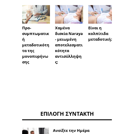
Προ-
Χαμένα
Είναι η
Δεν κ
συμπτωματικ
δισκία Naraya
κολπίτιδα
να με
ή
- μειωμένη
μεταδοτική;
έγκυος
μεταδοτικότη
αποτελεσματι
χρόνο
τα της
κότητα
μονοπυρήνω
αντισύλληψη
σης
ς;
ΕΠΙΛΟΓΉ ΣΥΝΤΆΚΤΗ
Ανοίξτε την Ημέρα