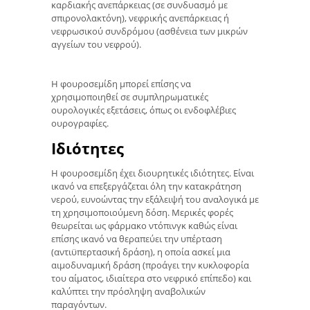
καρδιακής ανεπάρκειας (σε συνδυασμό με
σπιρονολακτόνη), νεφρικής ανεπάρκειας ή
νεφρωσικού συνδρόμου (ασθένεια των μικρών
αγγείων του νεφρού).
Η φουροσεμίδη μπορεί επίσης να
χρησιμοποιηθεί σε συμπληρωματικές
ουρολογικές εξετάσεις, όπως οι ενδοφλέβιες
ουρογραφίες.
Ιδιότητες
Η φουροσεμίδη έχει διουρητικές ιδιότητες. Είναι
ικανό να επεξεργάζεται όλη την κατακράτηση
νερού, ευνοώντας την εξάλειψή του αναλογικά με
τη χρησιμοποιούμενη δόση. Μερικές φορές
θεωρείται ως φάρμακο ντόπινγκ καθώς είναι
επίσης ικανό να θεραπεύει την υπέρταση
(αντιϋπερτασική δράση), η οποία ασκεί μια
αιμοδυναμική δράση (προάγει την κυκλοφορία
του αίματος, ιδιαίτερα στο νεφρικό επίπεδο) και
καλύπτει την πρόσληψη αναβολικών
παραγόντων.