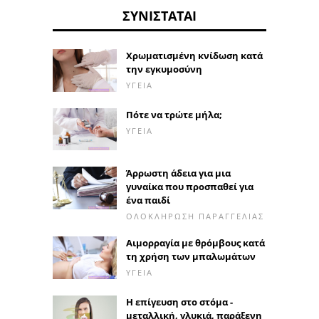
ΣΥΝΙΣΤΆΤΑΙ
Χρωματισμένη κνίδωση κατά
την εγκυμοσύνη
ΥΓΕΊΑ
Πότε να τρώτε μήλα;
ΥΓΕΊΑ
Άρρωστη άδεια για μια
γυναίκα που προσπαθεί για
ένα παιδί
ΟΛΟΚΛΉΡΩΣΗ ΠΑΡΑΓΓΕΛΊΑΣ
Αιμορραγία με θρόμβους κατά
τη χρήση των μπαλωμάτων
ΥΓΕΊΑ
Η επίγευση στο στόμα -
μεταλλική, γλυκιά, παράξενη