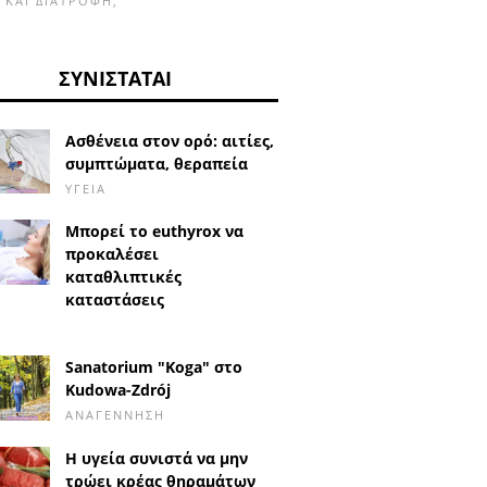
Α ΚΑΙ ΔΙΑΤΡΟΦΉ,
ΣΥΝΙΣΤΆΤΑΙ
Ασθένεια στον ορό: αιτίες,
συμπτώματα, θεραπεία
ΥΓΕΊΑ
Μπορεί το euthyrox να
προκαλέσει
καταθλιπτικές
καταστάσεις
Sanatorium "Koga" στο
Kudowa-Zdrój
ΑΝΑΓΈΝΝΗΣΗ
Η υγεία συνιστά να μην
τρώει κρέας θηραμάτων