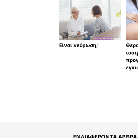
Είναι νεύρωση;
Θερα
ισοτ
προ
εγκ
ΕΝΔΙΑΦΈΡΟΝΤΑ ΆΡΘΡΑ