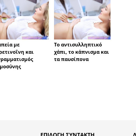
πεία με
Το αντισυλληπτικό
Κοιλι
ρετινοΐνη και
χάπι, το κάπνισμα και
τη λή
γραμματισμός
τα παυσίπονα
ελέγχ
υμοσύνης
ΕΠΙΛΟΓΉ ΣΥΝΤΆΚΤΗ