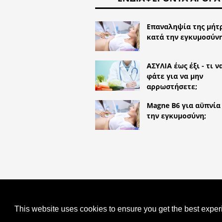
Επαναληψία της μήτ
κατά την εγκυμοσύν
ΑΣΥΛΙΑ έως έξι - τι ν
φάτε για να μην
αρρωστήσετε;
Magne B6 για αϋπνία
την εγκυμοσύνη;
COPYRIGHT 2026 HTTPS://LIFES
ΕΠΊΧΡΙΣΜΑ - ΑΥΞΗΜΈΝΑ ΕΠΙΘΗΛΙ
This website uses cookies to ensure you get the best expe