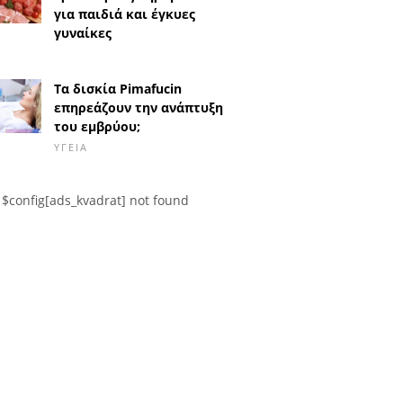
για παιδιά και έγκυες
γυναίκες
Τα δισκία Pimafucin
επηρεάζουν την ανάπτυξη
του εμβρύου;
ΥΓΕΊΑ
$config[ads_kvadrat] not found