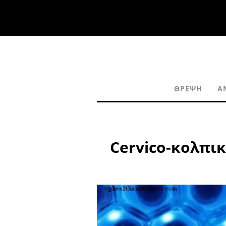
ΘΡΈΨΗ
Α
Cervico-κολπι