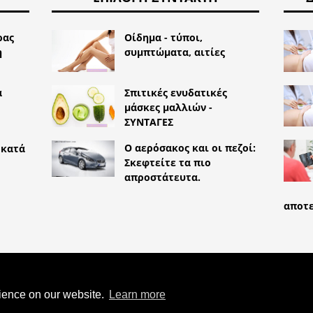
ρας
Οίδημα - τύποι,
η
συμπτώματα, αιτίες
α
Σπιτικές ενυδατικές
μάσκες μαλλιών -
ΣΥΝΤΑΓΕΣ
Ο αερόσακος και οι πεζοί:
 κατά
Σκεφτείτε τα πιο
απροστάτευτα.
αποτε
TYLEMED.NET
CERVICO-ΚΟΛΠΙΚΌ
ΑΚΆ ΚΎΤΤΑΡΑ
rience on our website.
Learn more