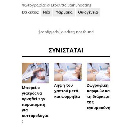
Φωτογραφία: © Στούντιο Star Shooting
Ετικέτες:
Νέα
Φάρμακα
Οικογένεια
$config[ads_kvadrat] not found
ΣΥΝΙΣΤΆΤΑΙ
Arteri
Λήψη του
Ζωγραφική
Μπορεί ο
ductus
χαπιού μετά
καρφιών κατά
γιατρός να
της Bot
και ωορρηξία
τη διάρκεια
αρνηθεί την
πώς μο
της
παραπομπή
το
εγκυμοσύνης
για
λειτο
κυτταρολογία
κλείσι
;
αγωγο
Botall