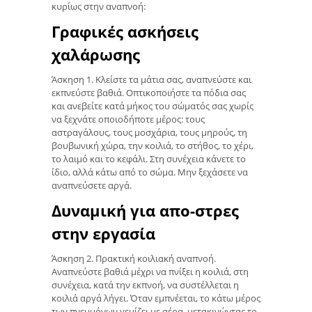
κυρίως στην αναπνοή:
Γραφικές ασκήσεις
χαλάρωσης
Άσκηση 1. Κλείστε τα μάτια σας, αναπνεύστε και
εκπνεύστε βαθιά. Οπτικοποιήστε τα πόδια σας
και ανεβείτε κατά μήκος του σώματός σας χωρίς
να ξεχνάτε οποιοδήποτε μέρος: τους
αστραγάλους, τους μοσχάρια, τους μηρούς, τη
βουβωνική χώρα, την κοιλιά, το στήθος, το χέρι,
το λαιμό και το κεφάλι. Στη συνέχεια κάνετε το
ίδιο, αλλά κάτω από το σώμα. Μην ξεχάσετε να
αναπνεύσετε αργά.
Δυναμική για απο-στρες
στην εργασία
Άσκηση 2. Πρακτική κοιλιακή αναπνοή.
Αναπνεύστε βαθιά μέχρι να πνίξει η κοιλιά, στη
συνέχεια, κατά την εκπνοή, να συστέλλεται η
κοιλιά αργά λήγει. Όταν εμπνέεται, το κάτω μέρος
των πνευμόνων γεμίζει με αέρα, μετακινώντας το