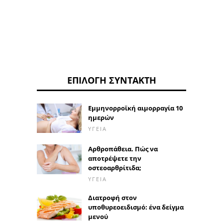
ΕΠΙΛΟΓΉ ΣΥΝΤΆΚΤΗ
Εμμηνορροϊκή αιμορραγία 10
ημερών
ΥΓΕΊΑ
Αρθροπάθεια. Πώς να
αποτρέψετε την
οστεοαρθρίτιδα;
ΥΓΕΊΑ
Διατροφή στον
υποθυρεοειδισμό: ένα δείγμα
μενού