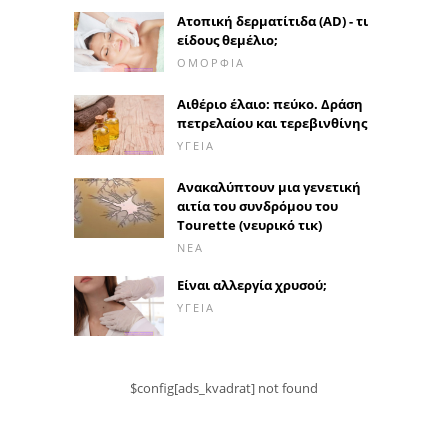
Ατοπική δερματίτιδα (AD) - τι
είδους θεμέλιο;
ΟΜΟΡΦΙΆ
Αιθέριο έλαιο: πεύκο. Δράση
πετρελαίου και τερεβινθίνης
ΥΓΕΊΑ
Ανακαλύπτουν μια γενετική
αιτία του συνδρόμου του
Tourette (νευρικό τικ)
ΝΈΑ
Είναι αλλεργία χρυσού;
ΥΓΕΊΑ
$config[ads_kvadrat] not found