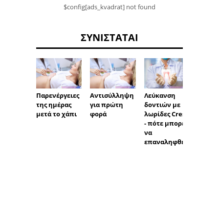
$config[ads_kvadrat] not found
ΣΥΝΙΣΤΆΤΑΙ
Παρενέργειες
Αντισύλληψη
Λεύκανση
Μπορε
της ημέρας
για πρώτη
δοντιών με
προφυ
μετά το χάπι
φορά
λωρίδες Crest
ό να μ
- πότε μπορεί
στον
να
τράχη
επαναληφθεί;