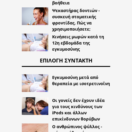
βοήθεια
Ψεκαστήρας δοντιών -
συσκευή στοματικής
φροντίδας. Πώς να
χρησιμοποιήσετε;
Κινήσεις μωρών κατά τη
12η εβδομάδα της
εγκυμοσύνης
ΕΠΙΛΟΓΉ ΣΥΝΤΆΚΤΗ
Εγκυμοσύνη μετά από
θεραπεία με ισοτρετινοΐνη
Οι γονείς δεν έχουν ιδέα
για τους κινδύνους των
iPods και άλλων
επικίνδυνων θορύβων
Ο ανθρώπινος ψύλλος -