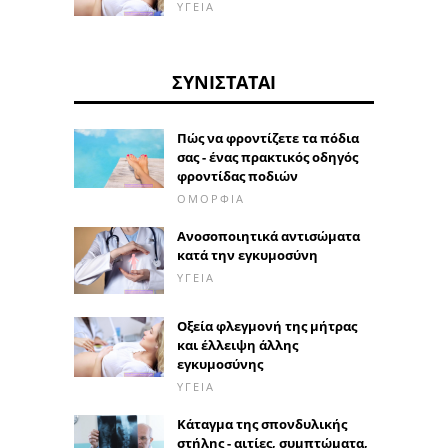
ΥΓΕΊΑ
ΣΥΝΙΣΤΆΤΑΙ
Πώς να φροντίζετε τα πόδια
σας - ένας πρακτικός οδηγός
φροντίδας ποδιών
ΟΜΟΡΦΙΆ
Ανοσοποιητικά αντισώματα
κατά την εγκυμοσύνη
ΥΓΕΊΑ
Οξεία φλεγμονή της μήτρας
και έλλειψη άλλης
εγκυμοσύνης
ΥΓΕΊΑ
Κάταγμα της σπονδυλικής
στήλης - αιτίες, συμπτώματα,