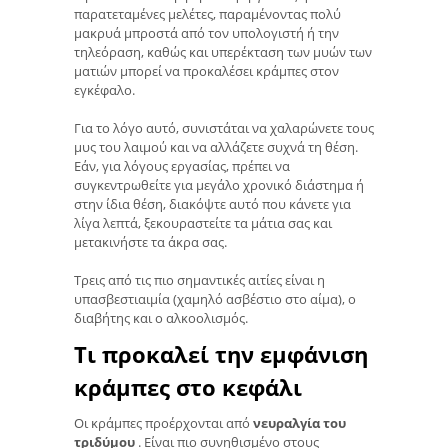
παρατεταμένες μελέτες, παραμένοντας πολύ
μακρυά μπροστά από τον υπολογιστή ή την
τηλεόραση, καθώς και υπερέκταση των μυών των
ματιών μπορεί να προκαλέσει κράμπες στον
εγκέφαλο.
Για το λόγο αυτό, συνιστάται να χαλαρώνετε τους
μυς του λαιμού και να αλλάζετε συχνά τη θέση.
Εάν, για λόγους εργασίας, πρέπει να
συγκεντρωθείτε για μεγάλο χρονικό διάστημα ή
στην ίδια θέση, διακόψτε αυτό που κάνετε για
λίγα λεπτά, ξεκουραστείτε τα μάτια σας και
μετακινήστε τα άκρα σας.
Τρεις από τις πιο σημαντικές αιτίες είναι η
υπασβεστιαιμία (χαμηλό ασβέστιο στο αίμα), ο
διαβήτης και ο αλκοολισμός.
Τι προκαλεί την εμφάνιση
κράμπες στο κεφάλι
Οι κράμπες προέρχονται από
νευραλγία του
τριδύμου
. Είναι πιο συνηθισμένο στους