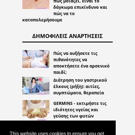
πώς μοιάζει, είναι το
δάγκωμα επικίνδυνο και
πώς να το
καταπολεμήσουμε
ΔΗΜΟΦΙΛΕΊΣ ΑΝΑΡΤΉΣΕΙΣ
Πώς να αυξήσετε τις
πιθανότητες να
αποκτήσετε ένα αρσενικό
παιδί;
Διάτρηση του γαστρικού
έλκους (ρήξη): αιτίες,
συμπτώματα, θεραπεία
GERMINS - εκτιμήστε τις
ιδιότητες υγείας και
γεύσης των φυτών
This website uses cookies to ensure you get