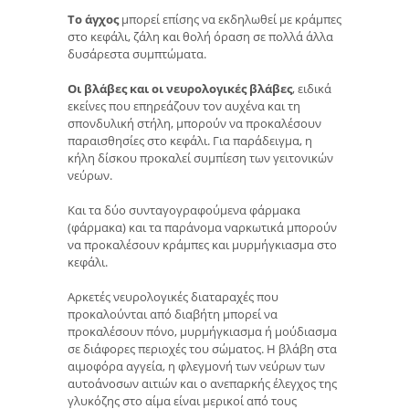
Το άγχος
μπορεί επίσης να εκδηλωθεί με κράμπες
στο κεφάλι, ζάλη και θολή όραση σε πολλά άλλα
δυσάρεστα συμπτώματα.
Οι βλάβες και οι νευρολογικές βλάβες
, ειδικά
εκείνες που επηρεάζουν τον αυχένα και τη
σπονδυλική στήλη, μπορούν να προκαλέσουν
παραισθησίες στο κεφάλι. Για παράδειγμα, η
κήλη δίσκου προκαλεί συμπίεση των γειτονικών
νεύρων.
Και τα δύο συνταγογραφούμενα φάρμακα
(φάρμακα) και τα παράνομα ναρκωτικά μπορούν
να προκαλέσουν κράμπες και μυρμήγκιασμα στο
κεφάλι.
Αρκετές νευρολογικές διαταραχές που
προκαλούνται από διαβήτη μπορεί να
προκαλέσουν πόνο, μυρμήγκιασμα ή μούδιασμα
σε διάφορες περιοχές του σώματος. Η βλάβη στα
αιμοφόρα αγγεία, η φλεγμονή των νεύρων των
αυτοάνοσων αιτιών και ο ανεπαρκής έλεγχος της
γλυκόζης στο αίμα είναι μερικοί από τους