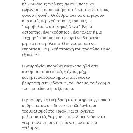
ηλικιωμένους ενήλικες, αν και μπορεί να
εμφανιστεί σε οποιαδήποτε ηλικία, ανεξαρτήτως
φύλου ή φυλής. Οι άνθρωποι που υποφέρουν
από αυτές περιγράφουν τις κράμπες ως
"πυροβολισμό στο κεφάλι", ένα "βλήμα
αστραπής", ένα "κράσπεδο", ένα "φλας" ή μια
"αιχμηρή κράμπα" που μπορεί να διαρκέσει
μερικά δευτερόλεπτα. Ο πόνος μπορεί να
επηρεάσει μια μικρή περιοχή του προσώπου ή να
εξαπλωθεί.
Η νευραλγία μπορεί να ενεργοποιηθεί από
οτιδήποτε, από επαφές ή ήχους μέχρι
καθημερινές δραστηριότητες όπως το
βούρτσισμα των δοντιών, το μάσημα, το άγγιγμα
του προσώπου ή το ξύρισμα.
Η χειρουργική επέμβαση του αρτηρομαγγειακού
αρθρώματος, οι οδοντικές παθολογίες, οι
τραυματισμοί στο κεφάλι και οι ιογενείς
μολυσματικές διεργασίες που διακυβεύουν τα
νεύρα είναι επίσης η αιτία νευραλγίας του
τριδύμου.