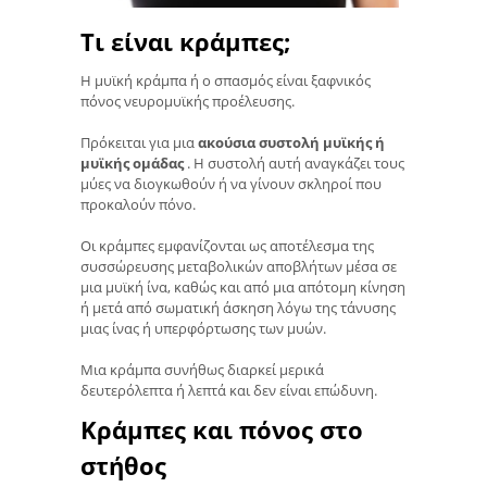
Τι είναι κράμπες;
Η μυϊκή κράμπα ή ο σπασμός είναι ξαφνικός
πόνος νευρομυϊκής προέλευσης.
Πρόκειται για μια
ακούσια συστολή μυϊκής ή
μυϊκής ομάδας
. Η συστολή αυτή αναγκάζει τους
μύες να διογκωθούν ή να γίνουν σκληροί που
προκαλούν πόνο.
Οι κράμπες εμφανίζονται ως αποτέλεσμα της
συσσώρευσης μεταβολικών αποβλήτων μέσα σε
μια μυϊκή ίνα, καθώς και από μια απότομη κίνηση
ή μετά από σωματική άσκηση λόγω της τάνυσης
μιας ίνας ή υπερφόρτωσης των μυών.
Μια κράμπα συνήθως διαρκεί μερικά
δευτερόλεπτα ή λεπτά και δεν είναι επώδυνη.
Κράμπες και πόνος στο
στήθος