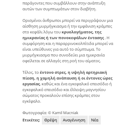
παράγοντες που συμβάλλουν στην ανάπτυξη
αυτών των συμπτωμάτων στον διαβήτη.
Ορισμένοι άνθρωποι μπορεί να περιγράψουν μια
αίσθηση μυρμήγκιασμα ή την εμφάνιση κράμπες
στο κεφάλι λόγω του
κρυολογήματος, της
ημικρανίας ή των πονοκεφάλων έντασης
. Η
συμφόρηση και η παραρρινοκολπίτιδα μπορεί να
είναι υπεύθυνες για αυτό το σύμπτωμα. Το
μυρμήγκιασμα που συνοδεύει μια ημικρανία
οφείλεται σε αλλαγές στη ροή του αίματος.
Τέλος, το
έντονο στρες, η υψηλή αρτηριακή
πίεση, η χαμηλή ανάπαυση ή οι έντονες ώρες
εργασίας
, καθώς και ένα εγκεφαλικό επεισόδιο ή
εγκεφαλικό επεισόδιο και έλλειψη μαγνησίου
σώματος προκαλούν επίσης κράμπες στον
εγκέφαλο.
Φωτογραφία: © Kamil Macniak
Ετικέτες:
Θρέψη
Αναγέννηση
Νέα