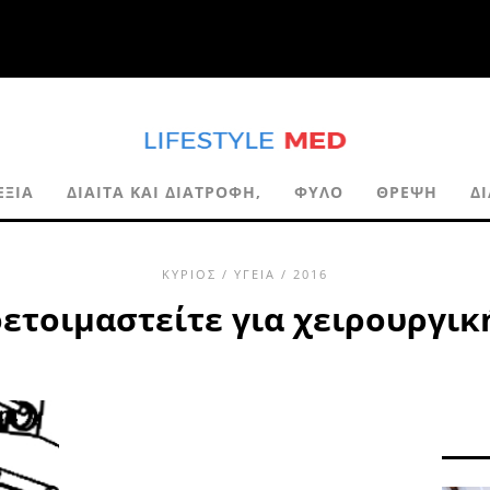
ΕΞΊΑ
ΔΊΑΙΤΑ ΚΑΙ ΔΙΑΤΡΟΦΉ,
ΦΎΛΟ
ΘΡΈΨΗ
Δ
ΚΎΡΙΟΣ
/
ΥΓΕΊΑ
/ 2016
ετοιμαστείτε για χειρουργι