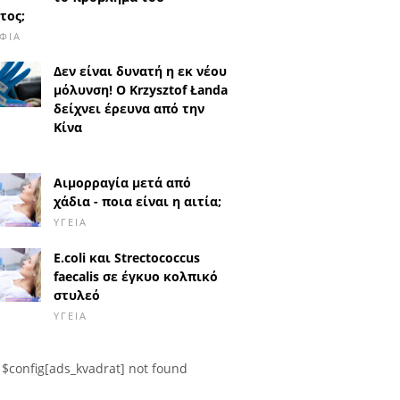
τος;
ΦΙΆ
Δεν είναι δυνατή η εκ νέου
μόλυνση! Ο Krzysztof Łanda
δείχνει έρευνα από την
Κίνα
Αιμορραγία μετά από
χάδια - ποια είναι η αιτία;
ΥΓΕΊΑ
E.coli και Strectococcus
faecalis σε έγκυο κολπικό
στυλεό
ΥΓΕΊΑ
$config[ads_kvadrat] not found