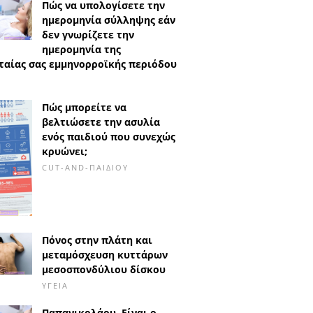
Πώς να υπολογίσετε την
ημερομηνία σύλληψης εάν
δεν γνωρίζετε την
ημερομηνία της
ταίας σας εμμηνορροϊκής περιόδου
Πώς μπορείτε να
βελτιώσετε την ασυλία
ενός παιδιού που συνεχώς
κρυώνει;
CUT-AND-ΠΑΙΔΙΟΎ
Πόνος στην πλάτη και
μεταμόσχευση κυττάρων
μεσοσπονδύλιου δίσκου
ΥΓΕΊΑ
Παπανικολάου. Είναι ο