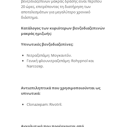
βενζοδιαζεπινών μακράς δράσης είναι περίπου
20 ώρες, επιτρέποντας τη διατήρηση των
αποτελεσμάτων για μεγαλύτερο χρονικό
διάστημα.
Κατάλογος των κυριότερων βενζοδιαζεπινών
μακράς ημιζωής:
Υπνωτικές βενζοδιαζεπίνες:
Νιτραζεπάμη: Μογκαντόν.
Γενική φλουνιτραζεπάμη: Rohypnol και
Narcozep.
Αντιεπιληπτικά που χρησιμοποιούνται ως
υπνωτικά:
Clonazepam: Rivotril.
Αγχολυτικά που προέρχονται από