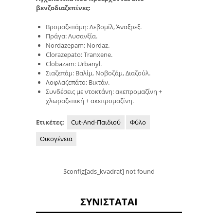
βενζοδιαζεπίνες:
Βρομαζεπάμη: Λεβομίλ, Άναξρεξ.
Πράγα: Λυσανξία.
Nordazepam: Nordaz.
Clorazepato: Tranxene.
Clobazam: Urbanyl.
Σιαζεπάμ: Βαλίμ, Νοβοζάμ, Διαζούλ.
Λοφλαζεπάτο: Βικτάν.
Συνδέσεις με ντοκτάνη: ακεπρομαζίνη +
χλωραζεπική + ακεπρομαζίνη.
Ετικέτες:
Cut-And-Παιδιού
Φύλο
Οικογένεια
$config[ads_kvadrat] not found
ΣΥΝΙΣΤΆΤΑΙ