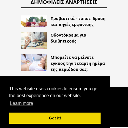
ΔΗΜΟΦΙΛΕΊΣ ΑΝΑΡΤΉΣΕΙΣ
Προβιοτικά - τύποι, δράση
και πηγές εμφάνισης
Οδοντόκρεμα για
διαβητικούς
Μπορείτε να μείνετε
έγκυος την τέταρτη ημέρα
της περιόδου σας;
This website uses cookies to ensure you get
the best experience on our website.
COPYRIGHT 2026
HTTPS://LIFESTYLEMED.NET
Learn more
ΒΕΝΖΟΔΙΑΖΕΠΊΝΕΣ: ΤΑ ΔΙΆΦΟΡΑ
ΦΆΡΜΑΚΑ
Got it!
^