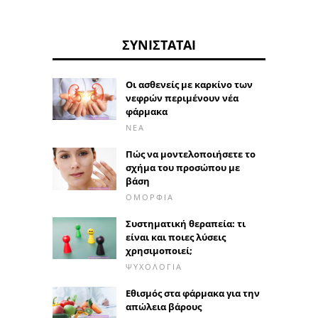
ΣΥΝΙΣΤΆΤΑΙ
Οι ασθενείς με καρκίνο των
νεφρών περιμένουν νέα
φάρμακα
ΝΈΑ
Πώς να μοντελοποιήσετε το
σχήμα του προσώπου με
βάση
ΟΜΟΡΦΙΆ
Συστηματική θεραπεία: τι
είναι και ποιες λύσεις
χρησιμοποιεί;
ΨΥΧΟΛΟΓΊΑ
Εθισμός στα φάρμακα για την
απώλεια βάρους