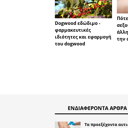
Πότε
Dogwood εδώδιμο -
σεξο
φαρμακευτικές
άλλη
ιδιότητες και εφαρμογή
την 
του dogwood
ΕΝΔΙΑΦΈΡΟΝΤΑ ΆΡΘΡΑ
Τα προεξέχοντα αυτι