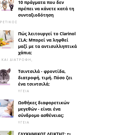
10 πράγματα που δεν
πρέπει να κάνετε κατά τη
συνταξιοδότηση
ΡΕΤΙΚΌΣ
Πώς λειτουργεί το Clarinol
CLA; Μπορεί να ληφθεί
μαζί με τα αντισυλληπτικά
χάπια;
Α ΚΑΙ ΔΙΑΤΡΟΦΉ,
Τσιντσιλά - φροντίδα,
διατροφή, τιμή. Πόσο ζει
ένα τσιντσιλά;
ΥΓΕΊΑ
Ωοθήκες διαφορετικών
μεγεθών - είναι ένα
σύνδρομο ασθένειας;
ΥΓΕΊΑ
ΓΛΥΚΗΜΙΚΟΣ ΔΕΙΚΤΗΣ: τι