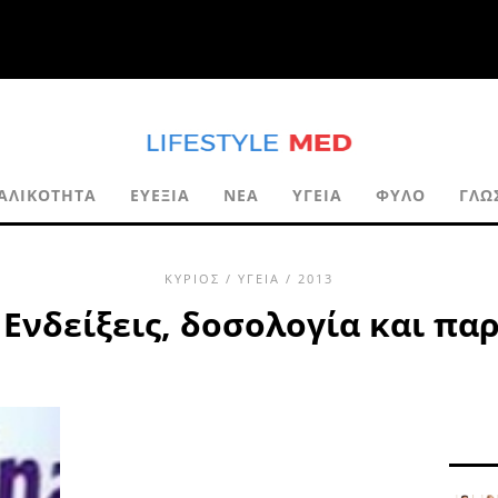
ΑΛΙΚΌΤΗΤΑ
ΕΥΕΞΊΑ
ΝΈΑ
ΥΓΕΊΑ
ΦΎΛΟ
ΓΛΩ
ΚΎΡΙΟΣ
/
ΥΓΕΊΑ
/ 2013
 Ενδείξεις, δοσολογία και πα