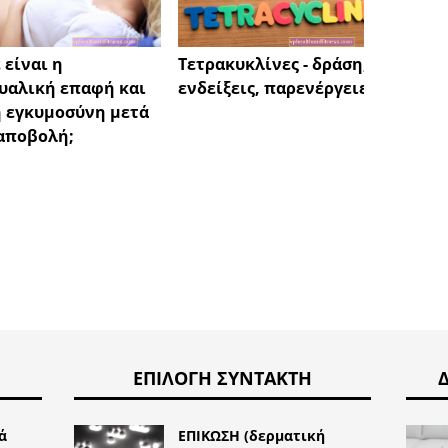
 είναι η
Πώς ν
Τετρακυκλίνες - δράση,
υαλική επαφή και
ένα πα
ενδείξεις, παρενέργειες
 εγκυμοσύνη μετά
τα δόν
αποβολή;
ΕΠΙΛΟΓΉ ΣΥΝΤΆΚΤΗ
ά
ΕΠΙΚΩΣΗ (δερματική