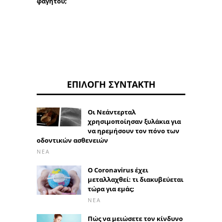
φαγητού;
ΕΠΙΛΟΓΉ ΣΥΝΤΆΚΤΗ
Οι Νεάντερταλ
χρησιμοποίησαν ξυλάκια για
να ηρεμήσουν τον πόνο των
οδοντικών ασθενειών
ΝΈΑ
Ο Coronavirus έχει
μεταλλαχθεί: τι διακυβεύεται
τώρα για εμάς;
ΝΈΑ
Πώς να μειώσετε τον κίνδυνο