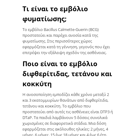
Τι είναι το εμβόλιο
φυματίωσης;
Το εμβόλιο Bacillus Calmette-Guerin (BCG)
προστατεύει και παρέχει ανοσία κατά της
φυματίωσης. Στις περισσότερες χώρες
εφαρμόζεται κατά τη γέννηση, γεγονός που έχει
επιτρέψει την εξάλειψη σχεδόν της ασθένειας.
Ποιο είναι το εμβόλιο
διφθερίτιδας, τετάνου και
κοκκύτη
Η ανοσοποίηση εμποδίζει κάθε χρόνο μεταξύ 2
και 3 εκατομμυρίων θανάτων από διφθερίτιδα,
τετάνου και κοκκύτη. Το εμβόλιο που
προστατεύει από αυτές τις ασθένειες είναι DTP3 ή
DTaP. Τα παιδιά λαμβάνουν 5 δόσεις συνολικά
χωρισμένες σε διαφορετικά στάδια. Μια δόση
εφαρμόζεται στις ακόλουθες ηλικίες: 2 μήνες, 4
μήνες, 6 μήνες, 15 έως 18 μήνες και 4 έως 6 έτη.