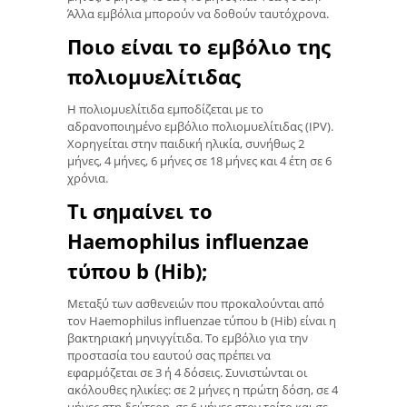
Άλλα εμβόλια μπορούν να δοθούν ταυτόχρονα.
Ποιο είναι το εμβόλιο της
πολιομυελίτιδας
Η πολιομυελίτιδα εμποδίζεται με το
αδρανοποιημένο εμβόλιο πολιομυελίτιδας (IPV).
Χορηγείται στην παιδική ηλικία, συνήθως 2
μήνες, 4 μήνες, 6 μήνες σε 18 μήνες και 4 έτη σε 6
χρόνια.
Τι σημαίνει το
Haemophilus influenzae
τύπου b (Hib);
Μεταξύ των ασθενειών που προκαλούνται από
τον Haemophilus influenzae τύπου b (Hib) είναι η
βακτηριακή μηνιγγίτιδα. Το εμβόλιο για την
προστασία του εαυτού σας πρέπει να
εφαρμόζεται σε 3 ή 4 δόσεις. Συνιστώνται οι
ακόλουθες ηλικίες: σε 2 μήνες η πρώτη δόση, σε 4
μήνες στη δεύτερη, σε 6 μήνες στον τρίτο και σε