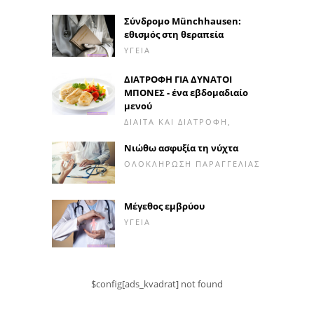
Σύνδρομο Münchhausen:
εθισμός στη θεραπεία
ΥΓΕΊΑ
ΔΙΑΤΡΟΦΗ ΓΙΑ ΔΥΝΑΤΟΙ
ΜΠΟΝΕΣ - ένα εβδομαδιαίο
μενού
ΔΊΑΙΤΑ ΚΑΙ ΔΙΑΤΡΟΦΉ,
Νιώθω ασφυξία τη νύχτα
ΟΛΟΚΛΉΡΩΣΗ ΠΑΡΑΓΓΕΛΊΑΣ
Μέγεθος εμβρύου
ΥΓΕΊΑ
$config[ads_kvadrat] not found