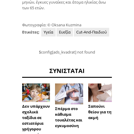
μηνών, έγκυες γυναίκες και άτομα ηλικίας άνω
των 65 ετών.
Φωτογραφία: © Oksana Kuzmina
Ετικέτες:
Υγεία
Ευεξία
Cut-And-Παιδιού
$config[ads_kvadrat] not found
ΣΥΝΙΣΤΆΤΑΙ
Δεν υπάρχουν
Σαπούνι
Πόνος 
Σπέρμα στο
σχολικά
θείου για την
βαρύτ
κάθισμα
ταξίδια σε
ακμή
πόδι κ
τουαλέτας και
εστιατόρια
χέρι
εγκυμοσύνη
γρήγορου