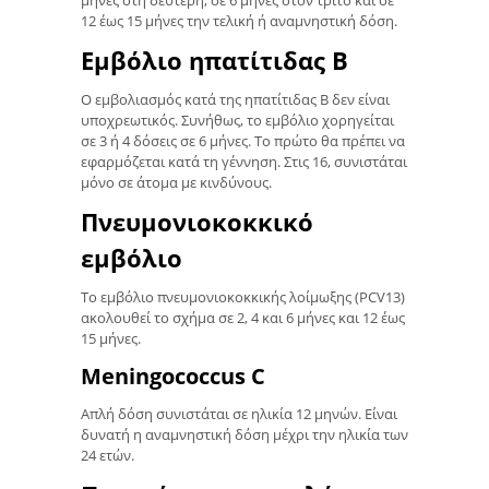
12 έως 15 μήνες την τελική ή αναμνηστική δόση.
Εμβόλιο ηπατίτιδας Β
Ο εμβολιασμός κατά της ηπατίτιδας Β δεν είναι
υποχρεωτικός. Συνήθως, το εμβόλιο χορηγείται
σε 3 ή 4 δόσεις σε 6 μήνες. Το πρώτο θα πρέπει να
εφαρμόζεται κατά τη γέννηση. Στις 16, συνιστάται
μόνο σε άτομα με κινδύνους.
Πνευμονιοκοκκικό
εμβόλιο
Το εμβόλιο πνευμονιοκοκκικής λοίμωξης (PCV13)
ακολουθεί το σχήμα σε 2, 4 και 6 μήνες και 12 έως
15 μήνες.
Meningococcus C
Απλή δόση συνιστάται σε ηλικία 12 μηνών. Είναι
δυνατή η αναμνηστική δόση μέχρι την ηλικία των
24 ετών.