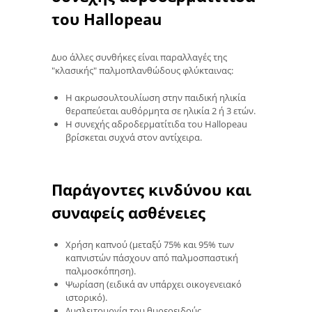
του Hallopeau
Δυο άλλες συνθήκες είναι παραλλαγές της
"κλασικής" παλμοπλανθώδους φλύκταινας:
Η ακρωσουλτουλίωση στην παιδική ηλικία
θεραπεύεται αυθόρμητα σε ηλικία 2 ή 3 ετών.
Η συνεχής αδροδερματίτιδα του Hallopeau
βρίσκεται συχνά στον αντίχειρα.
Παράγοντες κινδύνου και
συναφείς ασθένειες
Χρήση καπνού (μεταξύ 75% και 95% των
καπνιστών πάσχουν από παλμοσπαστική
παλμοσκόπηση).
Ψωρίαση (ειδικά αν υπάρχει οικογενειακό
ιστορικό).
Δυσλειτουργία του θυρεοειδούς.