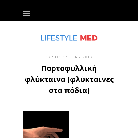
ΚΎΡΙΟΣ
/
ΥΓΕΊΑ
/ 2013
Πορτοφυλλική
φλύκταινα (φλύκταινες
στα πόδια)