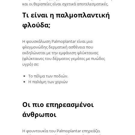
και οι θεραπείες είναι σχετικά αποτελεσματικές.
Τι είναι η παλμοπλαντική
φλούδα;
Η φουσκάλωση Palmoplantar είναι μια
φλεγμονώδης δερματική ασθένεια που
εκδηλώνεται με την εμφάνιση φλύκταινας
(φλύκταινες του δέρματος γεμάτες με πυώδες
υγρό) σε:
Το πέλμα των ποδιών.
Η παλάμη των χεριών
Οι πιο επηρεασμένοι
άνθρωποι
Η φουντουκία του Palmoplantar επηρεάζει