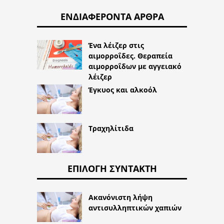
ΕΝΔΙΑΦΈΡΟΝΤΑ ΆΡΘΡΑ
Ένα λέιζερ στις
αιμορροΐδες. Θεραπεία
αιμορροΐδων με αγγειακό
λέιζερ
Έγκυος και αλκοόλ
Τραχηλίτιδα
ΕΠΙΛΟΓΉ ΣΥΝΤΆΚΤΗ
Ακανόνιστη λήψη
αντισυλληπτικών χαπιών