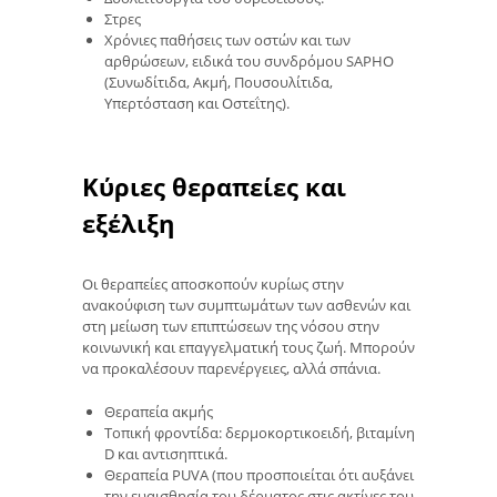
Στρες
Χρόνιες παθήσεις των οστών και των
αρθρώσεων, ειδικά του συνδρόμου SAPHO
(Συνωδίτιδα, Ακμή, Πουσουλίτιδα,
Υπερτόσταση και Οστεΐτης).
Κύριες θεραπείες και
εξέλιξη
Οι θεραπείες αποσκοπούν κυρίως στην
ανακούφιση των συμπτωμάτων των ασθενών και
στη μείωση των επιπτώσεων της νόσου στην
κοινωνική και επαγγελματική τους ζωή. Μπορούν
να προκαλέσουν παρενέργειες, αλλά σπάνια.
Θεραπεία ακμής
Τοπική φροντίδα: δερμοκορτικοειδή, βιταμίνη
D και αντισηπτικά.
Θεραπεία PUVA (που προσποιείται ότι αυξάνει
την ευαισθησία του δέρματος στις ακτίνες του