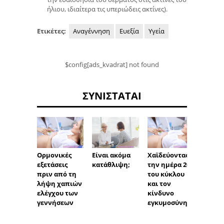
ήλιου, ιδιαίτερα τις υπεριώδεις ακτίνες).
Ετικέτες:
Αναγέννηση
Ευεξία
Υγεία
$config[ads_kvadrat] not found
ΣΥΝΙΣΤΆΤΑΙ
Ορμονικές
Είναι ακόμα
Χαϊδεύοντας
Πώς ν
εξετάσεις
κατάθλιψη;
την ημέρα 20
αντιμ
πριν από τη
του κύκλου
τε τα
λήψη χαπιών
και τον
μυρμη
ελέγχου των
κίνδυνο
περια
γεννήσεων
εγκυμοσύνης
α;