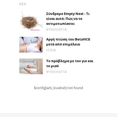
ΝΈΑ
Σύνδρομο Empty Nest - Τι
είναι αυτό; Πώς να το
αντιμετωπίσετε;
ΨΥΧΟΛΟΓΊΑ
Αργή πτώση του BetaHCG
μετά από επιμέλεια
ΥΓΕΊΑ
Το πρόβλημα με τον γιο και
το μισό
ΨΥΧΟΛΟΓΊΑ
$config[ads_kvadrat] not found