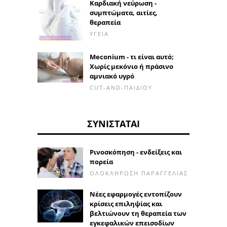
Καρδιακή νεύρωση -
συμπτώματα, αιτίες,
θεραπεία
ΥΓΕΊΑ
Meconium - τι είναι αυτό;
Χωρίς μεκόνιο ή πράσινο
αμνιακό υγρό
CUT-AND-ΠΑΙΔΙΟΎ
ΣΥΝΙΣΤΆΤΑΙ
Ρινοσκόπηση - ενδείξεις και
πορεία
ΟΛΟΚΛΉΡΩΣΗ ΠΑΡΑΓΓΕΛΊΑΣ
Νέες εφαρμογές εντοπίζουν
κρίσεις επιληψίας και
βελτιώνουν τη θεραπεία των
εγκεφαλικών επεισοδίων