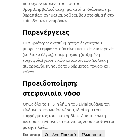
που έχουν καρκίνο του μαστού ή
θρομβοεμβολικό ατύχημα κατά τη διάρκεια της
θεραπείας (σχηματισμός θρόμβου στο αίμα ή στο
επίπεδο των πνευμόνων).
Παρενέργειες
Οι συχνότερες ανεπιθύμητες ενέργειες που
μπορεί να εμφανιστούν είναι πεπτικές διαταραχές
(κοιλιακό άλγος), υπερτρίχωση (αυξημένη
τριχοφυΐα) γεννητικών καταστάσεων (κολπική
αιμορραγία, κνησμός του δέρματος, πόνος) και
κόλπο.
Προειδοποίηση:
στεφανιαία νόσο
Όπως όλα τα THS, η λήψη του Livial αυξάνει τον
κίνδυνο στεφανιαίας νόσου, ιδιαίτερα του
εμφράγματος του μυοκαρδίου. Από την άλλη
πλευρά, ο κίνδυνος στεφανιαίας νόσου αυξάνεται
με την ηλικία.
Ετικέτες:
Cut-And-Παιδιού
Γλωσσάριο