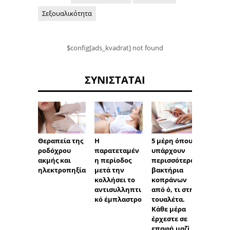
Σεξουαλικότητα
$config[ads_kvadrat] not found
ΣΥΝΙΣΤΆΤΑΙ
Θεραπεία της
Η
Ποιος 
5 μέρη όπου
ροδόχρου
παρατεταμέν
λόγος 
υπάρχουν
ακμής και
η περίοδος
μικρή
περισσότερα
ηλεκτροπηξία
μετά την
προτο
βακτήρια
κολλήσει το
κοπράνων
αντισυλληπτι
από ό, τι στην
κό έμπλαστρο
τουαλέτα.
Κάθε μέρα
έρχεστε σε
επαφή μαζί