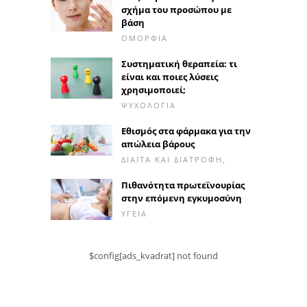
σχήμα του προσώπου με
βάση
ΟΜΟΡΦΙΆ
Συστηματική θεραπεία: τι
είναι και ποιες λύσεις
χρησιμοποιεί;
ΨΥΧΟΛΟΓΊΑ
Εθισμός στα φάρμακα για την
απώλεια βάρους
ΔΊΑΙΤΑ ΚΑΙ ΔΙΑΤΡΟΦΉ,
Πιθανότητα πρωτεϊνουρίας
στην επόμενη εγκυμοσύνη
ΥΓΕΊΑ
$config[ads_kvadrat] not found