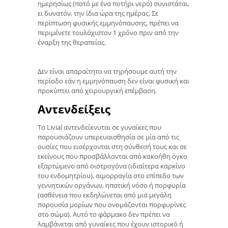
ημερησίως (ποτό με ένα ποτήρι νερό) συνιστάται,
ει δυνατόν, την ίδια ώρα της ημέρας. Σε
περίπτωση φυσικής εμμηνόπαυσης, πρέπει να
περιμένετε τουλάχιστον 1 χρόνο πριν από την
έναρξη της θεραπείας.
Δεν είναι απαραίτητο να τηρήσουμε αυτή την
περίοδο εάν η εμμηνόπαυση δεν είναι φυσική και
προκύπτει από χειρουργική επέμβαση.
Αντενδείξεις
Το Livial αντενδείκνυται σε γυναίκες που
παρουσιάζουν υπερευαισθησία σε μία από τις
ουσίες που εισέρχονται στη σύνθεσή τους και σε
εκείνους που προσβάλλονται από κακοήθη όγκο
εξαρτώμενο από οιστρογόνα (ιδιαίτερα καρκίνο
του ενδομητρίου), αιμορραγία στο επίπεδο των
γεννητικών οργάνων, ηπατική νόσο ή πορφυρία
(ασθένεια που εκδηλώνεται από μια μεγάλη
παρουσία μορίων που ονομάζονται πορφυρίνες
στο σώμα). Αυτό το φάρμακο δεν πρέπει να
λαμβάνεται από γυναίκες που έχουν ιστορικό ή