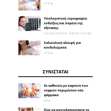
ΥΓΕΊΑ
Υπολογιστική τομογραφία:
ενδείξεις και πορεία της
εξέτασης
ΟΛΟΚΛΉΡΩΣΗ ΠΑΡΑΓΓΕΛΊΑΣ
Σαλικυλική αλοιφή για
κονδυλώματα
ΥΓΕΊΑ
ΣΥΝΙΣΤΆΤΑΙ
Οι ασθενείς με καρκίνο των
νεφρών περιμένουν νέα
φάρμακα
ΝΈΑ
Πώς να μοντελοποιήσετε το