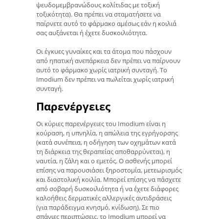
ψευδομεμβρανώδους κολίτιδας με τοξική
τοξικότητα). Θα πρέπει να σταματήσετε να
παίρνετε αυτό το φάρμακο αμέσως εάν η κοιλιά
σας αυξάνεται ή έχετε δυσκοιλιότητα.
Οι έγκυες γυναίκες και τα άτομα που πάσχουν
από ηπατική ανεπάρκεια δεν πρέπει να παίρνουν
αυτό το φάρμακο χωρίς ιατρική συνταγή. Το
Imodium δεν πρέπει να πωλείται χωρίς ιατρική
συνταγή.
Παρενέργειες
Οι κύριες παρενέργειες του Imodium είναι η
κούραση, η υπνηλία, η απώλεια της εγρήγορσης
(κατά συνέπεια, η οδήγηση των οχημάτων κατά
τη διάρκεια της θεραπείας αποθαρρύνεται), η
ναυτία, η ζάλη και ο εμετός. Ο ασθενής μπορεί
επίσης να παρουσιάσει ξηροστομία, μετεωρισμός
και διαστολική κοιλία. Μπορεί επίσης να πάσχετε
από σοβαρή δυσκοιλιότητα ή να έχετε διάφορες
καλοήθεις δερματικές αλλεργικές αντιδράσεις
(για παράδειγμα κνησμό, κνίδωση). Σε πιο
σπάνιες περιπτώσεις, το Imodium μπορεί να