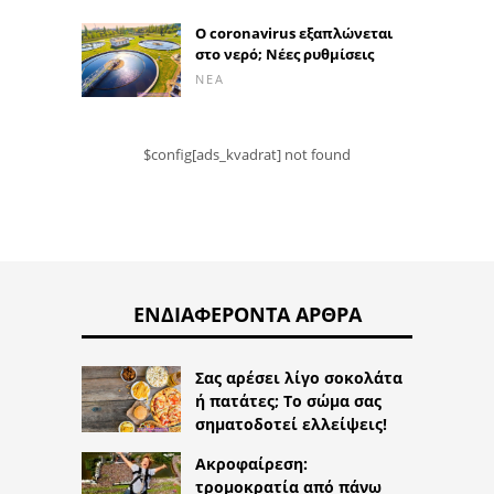
Ο coronavirus εξαπλώνεται
στο νερό; Νέες ρυθμίσεις
ΝΈΑ
$config[ads_kvadrat] not found
ΕΝΔΙΑΦΈΡΟΝΤΑ ΆΡΘΡΑ
Σας αρέσει λίγο σοκολάτα
ή πατάτες; Το σώμα σας
σηματοδοτεί ελλείψεις!
Ακροφαίρεση:
τρομοκρατία από πάνω