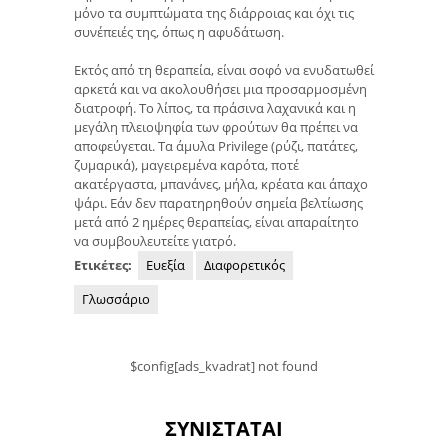
μόνο τα συμπτώματα της διάρροιας και όχι τις
συνέπειές της, όπως η αφυδάτωση.
Εκτός από τη θεραπεία, είναι σοφό να ενυδατωθεί
αρκετά και να ακολουθήσει μια προσαρμοσμένη
διατροφή. Το λίπος, τα πράσινα λαχανικά και η
μεγάλη πλειοψηφία των φρούτων θα πρέπει να
αποφεύγεται. Τα άμυλα Privilege (ρύζι, πατάτες,
ζυμαρικά), μαγειρεμένα καρότα, ποτέ
ακατέργαστα, μπανάνες, μήλα, κρέατα και άπαχο
ψάρι. Εάν δεν παρατηρηθούν σημεία βελτίωσης
μετά από 2 ημέρες θεραπείας, είναι απαραίτητο
να συμβουλευτείτε γιατρό.
Ετικέτες:
Ευεξία
Διαφορετικός
Γλωσσάριο
$config[ads_kvadrat] not found
ΣΥΝΙΣΤΆΤΑΙ