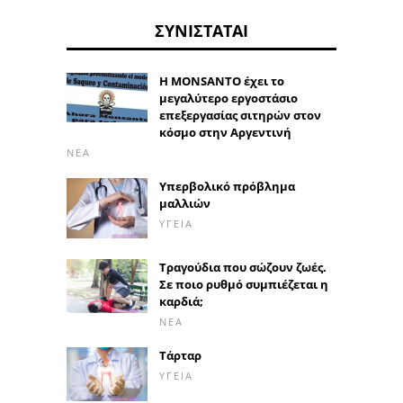
ΣΥΝΙΣΤΆΤΑΙ
Η MONSANTO έχει το
μεγαλύτερο εργοστάσιο
επεξεργασίας σιτηρών στον
κόσμο στην Αργεντινή
ΝΈΑ
Υπερβολικό πρόβλημα
μαλλιών
ΥΓΕΊΑ
Τραγούδια που σώζουν ζωές.
Σε ποιο ρυθμό συμπιέζεται η
καρδιά;
ΝΈΑ
Τάρταρ
ΥΓΕΊΑ