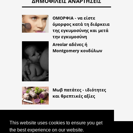
ΔΗΜΟΦΙΛΕΊΣ ΑΝΑΡΤΉΣΕΙΣ
ΟΜΟΡΦΙΑ - να είστε
όμορφος κατά τη διάρκεια
της εγκυμοσύνης και μετά
την εγκυμοσύνη
Areolar αδένες ή
Montgomery κονδύλων
Μωβ πατάτες - ιδιότητες
και θρεπτικές αξίες
This website uses cookies to ensure you get
the best experience on our website.
COPYRIGHT 2026