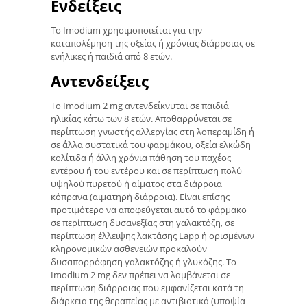
Ενδείξεις
Το Imodium χρησιμοποιείται για την
καταπολέμηση της οξείας ή χρόνιας διάρροιας σε
ενήλικες ή παιδιά από 8 ετών.
Αντενδείξεις
Το Imodium 2 mg αντενδείκνυται σε παιδιά
ηλικίας κάτω των 8 ετών. Αποθαρρύνεται σε
περίπτωση γνωστής αλλεργίας στη λοπεραμίδη ή
σε άλλα συστατικά του φαρμάκου, οξεία ελκώδη
κολίτιδα ή άλλη χρόνια πάθηση του παχέος
εντέρου ή του εντέρου και σε περίπτωση πολύ
υψηλού πυρετού ή αίματος στα διάρροια
κόπρανα (αιματηρή διάρροια). Είναι επίσης
προτιμότερο να αποφεύγεται αυτό το φάρμακο
σε περίπτωση δυσανεξίας στη γαλακτόζη, σε
περίπτωση έλλειψης λακτάσης Lapp ή ορισμένων
κληρονομικών ασθενειών προκαλούν
δυσαπορρόφηση γαλακτόζης ή γλυκόζης. Το
Imodium 2 mg δεν πρέπει να λαμβάνεται σε
περίπτωση διάρροιας που εμφανίζεται κατά τη
διάρκεια της θεραπείας με αντιβιοτικά (υποψία