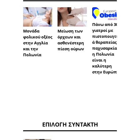
Πάνω από 300
γιατροί με
Μονάδα
Μείωση των
Επιλο
πιστοποιητικ
φολικού οξέος
όρχεων και
αντισ
ά θεραπείας
στην Αγγλία
ασθενέστερη
ς
παχυσαρκίας -
και την
πίεση ούρων
η Πολωνία
Πολωνία
είναι η
καλύτερη
στην Ευρώπη
ΕΠΙΛΟΓΉ ΣΥΝΤΆΚΤΗ