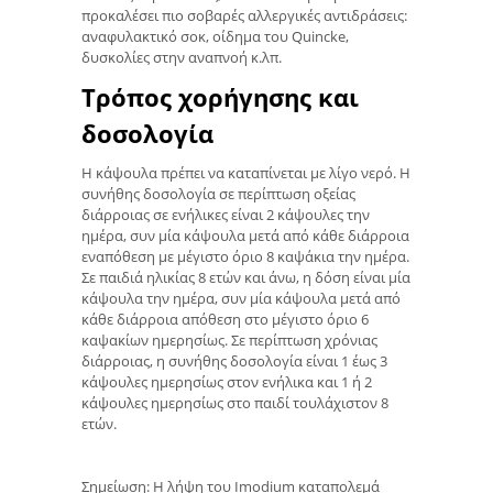
προκαλέσει πιο σοβαρές αλλεργικές αντιδράσεις:
αναφυλακτικό σοκ, οίδημα του Quincke,
δυσκολίες στην αναπνοή κ.λπ.
Τρόπος χορήγησης και
δοσολογία
Η κάψουλα πρέπει να καταπίνεται με λίγο νερό. Η
συνήθης δοσολογία σε περίπτωση οξείας
διάρροιας σε ενήλικες είναι 2 κάψουλες την
ημέρα, συν μία κάψουλα μετά από κάθε διάρροια
εναπόθεση με μέγιστο όριο 8 καψάκια την ημέρα.
Σε παιδιά ηλικίας 8 ετών και άνω, η δόση είναι μία
κάψουλα την ημέρα, συν μία κάψουλα μετά από
κάθε διάρροια απόθεση στο μέγιστο όριο 6
καψακίων ημερησίως. Σε περίπτωση χρόνιας
διάρροιας, η συνήθης δοσολογία είναι 1 έως 3
κάψουλες ημερησίως στον ενήλικα και 1 ή 2
κάψουλες ημερησίως στο παιδί τουλάχιστον 8
ετών.
Σημείωση: Η λήψη του Imodium καταπολεμά