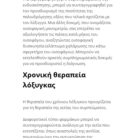
ενδοσκόπησης, μπορεί να συνταγογραφηθεί για
τον προσδιορισμό της ποσότητας της
παλινδρόμησης οξέος που τελικά σχετίζεται με
τον λόξυγγα. Μια άλλη δοκιμή, που ονομάζεται
οισοφαγική μανομετρία, σας επιτρέπει να
αξιολογήσετε τις πιέσεις κατά μήκος του
οισοφάγου, αναζητώντας οισοφαγική
δυσκινησία (ελάττωμα χαλάρωσης του κάτω
σφιγκτήρα του οισοφάγου). Μπορούν να
εκτελεσθούν αρκετές συμπληρωματικές δοκιμές
για να προσδιοριστεί η διάγνωση.
Χρονική θεραπεία
λόξυγκας
Η θεραπεία του χρόνιου λόξυγκου προορίζεται
για τη θεραπεία της αιτίας του συμπτώματος.
Διαφορετικοί τύποι φαρμάκων μπορεί να
συνταγογραφούνται ανάλογα με την αιτία που
εντοπίζεται: όπως αναστολείς της αντλίας
πρωτονίων (για την αντιμετώπιση της