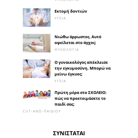
Εκτομή δοντιών
ΥΓΕΊΑ
Νιώθω άρρωστος. Αυτό
οφείλεται στο άγχος;
ΨΥΧΟΛΟΓΊΑ
Ο γυναικολόγος απέκλεισε
την εγκυμοσύνη. Μπορώ να
μείνω έγκυος;
ΥΓΕΊΑ
Πρώτη μέρα στο ΣΧΟΛΕΙΟ:
πώς να προετοιμάσετε το
παιδί σας;
CUT-AND-ΠΑΙΔΙΟΎ
ΣΥΝΙΣΤΆΤΑΙ