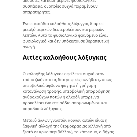
ακούσιες και καθημερινές φυσιολογικές
συσπάσεις, οι οποίες συχνά παραμένουν
απαρατήρητες.
Ένα επεισόδιο καλοήθους λόξυγγας διαρκεί
μεταξύ μερικών δευτερολέπτων και μερικών
λεπτών. Αυτό το φυσιολογικό φαινόμενο είναι
φυσιολογικό και δεν υπόκειται σε θεραπευτική
αγωγή.
Αιτίες καλοήθους λόξυγκας
Ο καλοήθης λόξυγκος οφείλεται συχνά στον
τρόπο ζωής και τις διατροφικές συνήθειες, όπως
υπερβολικά άφθονο φαγητό ή γρήγορη
κατανάλωση τροφής, υπερβολική απορρόφηση
ανθρακούχων ποτών ή αλκοόλ μπορεί να
προκαλέσει ένα επεισόδιο απομονωμένου και
παροδικού λόξυγκας.
Μεταξύ άλλων γνωστών κοινών αιτιών είναι η
ξαφνική αλλαγή της θερμοκρασίας (αλλαγή από
ζεστό σε κρύο περιβάλλον), το κάπνισμα, ο βήχας