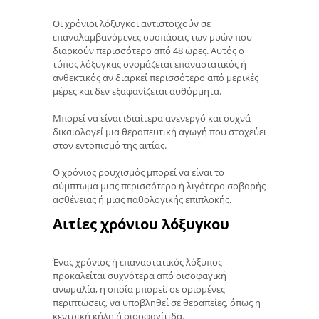
Οι χρόνιοι λόξυγκοι αντιστοιχούν σε
επαναλαμβανόμενες συσπάσεις των μυών που
διαρκούν περισσότερο από 48 ώρες. Αυτός ο
τύπος λόξυγκας ονομάζεται επαναστατικός ή
ανθεκτικός αν διαρκεί περισσότερο από μερικές
μέρες και δεν εξαφανίζεται αυθόρμητα.
Μπορεί να είναι ιδιαίτερα ανενεργό και συχνά
δικαιολογεί μια θεραπευτική αγωγή που στοχεύει
στον εντοπισμό της αιτίας.
Ο χρόνιος ρουχισμός μπορεί να είναι το
σύμπτωμα μιας περισσότερο ή λιγότερο σοβαρής
ασθένειας ή μιας παθολογικής επιπλοκής.
Αιτίες χρόνιου λόξυγκου
Ένας χρόνιος ή επαναστατικός λόξυπος
προκαλείται συχνότερα από οισοφαγική
ανωμαλία, η οποία μπορεί, σε ορισμένες
περιπτώσεις, να υποβληθεί σε θεραπείες, όπως η
κεντρική κήλη ή οισοφαγίτιδα.