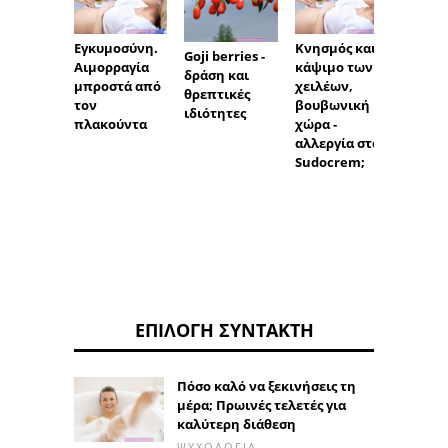
Σύνδρ
Εγκυμοσύνη.
Κνησμός και
Goji berries -
Werner
Αιμορραγία
κάψιμο των
δράση και
αιτίες,
μπροστά από
χειλέων,
θρεπτικές
συμπτ
τον
βουβωνική
ιδιότητες
διάγν
πλακούντα
χώρα -
θεραπ
αλλεργία στο
Sudocrem;
ΕΠΙΛΟΓΉ ΣΥΝΤΆΚΤΗ
Πόσο καλό να ξεκινήσεις τη
μέρα; Πρωινές τελετές για
καλύτερη διάθεση
ΨΥΧΟΛΟΓΊΑ