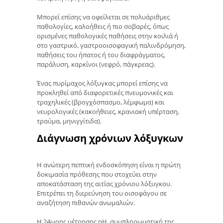
Μπορεί επίσης να οφείλεται σε πολυάριθμες
παθολογίες, καλοήθεις ή πιο σοβαρές, όπως
ορισμένες παθολογικές παθήσεις στην κοιλιά ή
στο γαστρικό, γαστροοισοφαγική παλινδρόμηση,
παθήσεις του ήπατος ή του διαφράγματος,
παράλυση, καρκίνοι (νεφρό, πάγκρεας).
Ένας πυρίμαχος λόξυγκας μπορεί επίσης να
προκληθεί από διαφορετικές πνευμονικές και
τραχηλικές (βρογχόσπασμο, λέμφωμα) και
νευρολογικές (κακοήθειες, κρανιακή υπέρταση,
τραύμα, μηνιγγίτιδα).
Διάγνωση χρόνιων λόξυγκων
Η ανώτερη πεπτική ενδοσκόπηση είναι η πρώτη
δοκιμασία πρόθεσης που στοχεύει στην
αποκατάσταση της αιτίας χρόνιου λόξυγκου.
Επιτρέπει τη διερεύνηση του οισοφάγου σε
αναζήτηση πιθανών ανωμαλιών.
Η 24ωρης μέτρησης pH, συμπληρωματική της