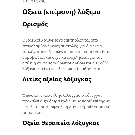
και το άγχος.
Οξεία (επίμονη) λόξιμο
Ορισμός
Οι οξεικοί λόξυγκες χαρακτηρίζονται από
επαναλαμβανόμενες συστολές, για διάρκεια
τουλάχιστον 48 ωρών, οι οποίες μπορεί να είναι
θορυβώδεις και σχετικά ενοχλητικές για τον
ασθενή και τους ανθρώπους γύρω τους. Ο οξύς
λόξυγκος τείνει να εξαφανιστεί αυθόρμητα.
Αιτίες οξείας λόξυγκας
Όπως και ο καλοήθης λόξυγγας, ο λόξυγγας
προκαλεί συχνότερα τρόφιμα. Μπορεί επίσης να
οφείλεται σε απόφραξη ή δυσμενή επίδραση ενός
φαρμάκου.
Οξεία θεραπεία λόξυγκας