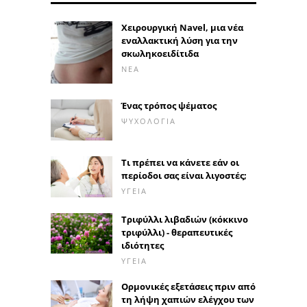
Χειρουργική Navel, μια νέα
εναλλακτική λύση για την
σκωληκοειδίτιδα
ΝΈΑ
Ένας τρόπος ψέματος
ΨΥΧΟΛΟΓΊΑ
Τι πρέπει να κάνετε εάν οι
περίοδοι σας είναι λιγοστές;
ΥΓΕΊΑ
Τριφύλλι λιβαδιών (κόκκινο
τριφύλλι) - θεραπευτικές
ιδιότητες
ΥΓΕΊΑ
Ορμονικές εξετάσεις πριν από
τη λήψη χαπιών ελέγχου των