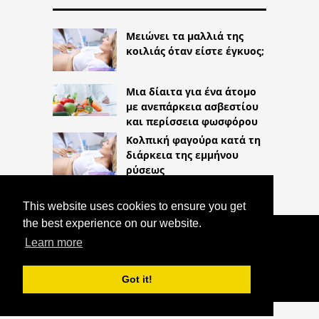
Μειώνει τα μαλλιά της
κοιλιάς όταν είστε έγκυος;
Μια δίαιτα για ένα άτομο
με ανεπάρκεια ασβεστίου
και περίσσεια φωσφόρου
Κολπική φαγούρα κατά τη
διάρκεια της εμμήνου
ρύσεως
This website uses cookies to ensure you get
the best experience on our website.
COPYRIGHT 2026
Learn more
HTTPS://LIFESTYLEMED.NET
ΣΥΡΡΊΚΝΩΣΗ: ΑΙΤΊΕΣ ΚΑΙ ΘΕΡΑΠΕΊΕΣ
Got it!
^