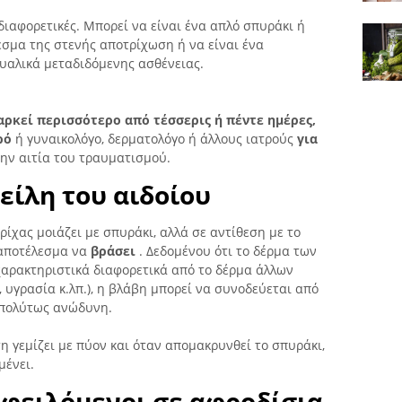
ύ διαφορετικές. Μπορεί να είναι ένα απλό σπυράκι ή
εσμα της στενής αποτρίχωση ή να είναι ένα
υαλικά μεταδιδόμενης ασθένειας.
αρκεί περισσότερο από τέσσερις ή πέντε ημέρες,
ρό
ή γυναικολόγο, δερματολόγο ή άλλους ιατρούς
για
την αιτία του τραυματισμού.
είλη του αιδοίου
ρίχας μοιάζει με σπυράκι, αλλά σε αντίθεση με το
ε αποτέλεσμα να
βράσει
. Δεδομένου ότι το δέρμα των
χαρακτηριστικά διαφορετικά από το δέρμα άλλων
 υγρασία κ.λπ.), η βλάβη μπορεί να συνοδεύεται από
απολύτως ανώδυνη.
η γεμίζει με πύον και όταν απομακρυνθεί το σπυράκι,
μένει.
οφειλόμενοι σε αφροδίσια