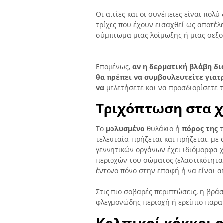
Οι αιτίες και οι συνέπειες είναι πολ
τρίχες που έχουν εισαχθεί ως αποτέλ
σύμπτωμα μιας λοίμωξης ή μιας σεξο
Επομένως,
αν η δερματική βλάβη δι
θα πρέπει να συμβουλευτείτε γιατ
να
μελετήσετε και να προσδιορίσετε 
Τριχόπτωση στα χ
Το
μολυσμένο
θυλάκιο ή
πόρος της
τ
τελευταίο, πρήζεται και πρήζεται, μ
γεννητικών οργάνων έχει ιδιόμορφα 
περιοχών του σώματος (ελαστικότητα,
έντονο πόνο στην επαφή ή να είναι 
Στις πιο σοβαρές περιπτώσεις, η βράσ
φλεγμονώδης περιοχή ή ερείπιο παρα
Κολπικοί κόκκοι 