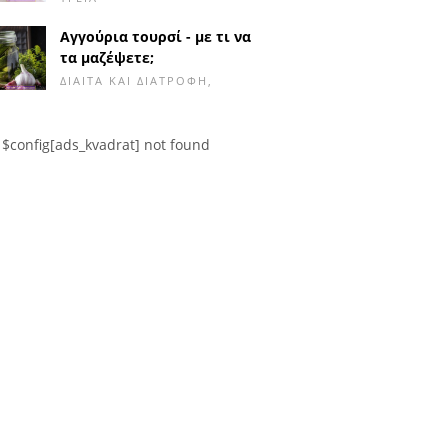
Αγγούρια τουρσί - με τι να
τα μαζέψετε;
ΔΊΑΙΤΑ ΚΑΙ ΔΙΑΤΡΟΦΉ,
$config[ads_kvadrat] not found