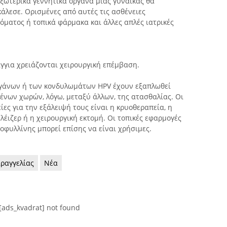
ξωτερικά γεννητικά όργανα μιας γυναίκας θα
κάλεσε. Ορισμένες από αυτές τις ασθένειες
όματος ή τοπικά φάρμακα και άλλες απλές ιατρικές
ίγγια χρειάζονται χειρουργική επέμβαση.
γάνων ή των κονδυλωμάτων HPV έχουν εξαπλωθεί
νων χωρών, λόγω, μεταξύ άλλων, της ατασθαλίας. Οι
ες για την εξάλειψή τους είναι η κρυοθεραπεία, η
λέιζερ ή η χειρουργική εκτομή. Οι τοπικές εφαρμογές
δοφυλλίνης μπορεί επίσης να είναι χρήσιμες.
ραγγελίας
Νέα
[ads_kvadrat] not found