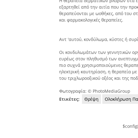
Η θεραπεία δερματικών βλαβών στα ε
εξαρτηθεί από την αιτία που την προ
θεραπεύονται με ωοθήκες, από του στ
και φαρμακολογικές θεραπείες.
Αντ 'αυτού, κονδύλωμα, κύστες ή συρ
Οι κονδυλωμάτων των γεννητικών ορ
ευρέως στον πληθυσμό των ανεπτυγμέ
πιο συχνά χρησιμοποιούμενες θεραπεί
ηλεκτρική καυτηρίαση, η θεραπεία με 
του τριχλωροοξικού οξέος και της πο
Φωτογραφία: © PhotoMediaGroup
Ετικέτες:
Θρέψη
Ολοκλήρωση Πα
$config