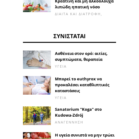
Κρεατίνη και μη αλκοολούχα
λιπώδη ηπατική νόσο
ΔΊΑΙΤΑ ΚΑΙ ΔΙΑΤΡΟΦΉ,
ΣΥΝΙΣΤΆΤΑΙ
Ασθένεια στον ορό: αιτίες,
συμπτώματα, θεραπεία
ΥΓΕΊΑ
Μπορεί το euthyrox να
προκαλέσει καταθλιπτικές
καταστάσεις
ΥΓΕΊΑ
Sanatorium "Koga" στο
Kudowa-Zdrój
ΑΝΑΓΈΝΝΗΣΗ
Η υγεία συνιστά να μην τρώει