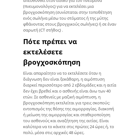
απευθυνθεί στον ειδικό για τον πνεύμονα
(πνευμονολόγος) για να εκτελέσει μια
βρογχοσκόπηση (συνίσταται στην τοποθέτηση
ενός σωλήνα μέσω του στόματος ή της μύτης
φθάνοντας στους βρογχικούς σωλήνες) ή σε έναν
σαρωτή (CT στήθος) .
Πότε πρέπει να
εκτελέσετε
βρογχοσκόπηση
Είναι απαραίτητο να το εκτελέσετε όταν η
διάγνωση δεν είναι ξεκάθαρη, η αιμόπτυση
διαρκεί περισσότερο από 2 εβδομάδες και η αιτία
δεν έχει βρεθεί και ο ασθενής είναι άνω των 40
ετών. Σε ασθενείς με μαζική αιμόπτυση, η
βρογχοσκόπηση εκτελείται για τρεις σκοπούς:
εντοπισμός της θέσης της αιμορραγίας, διακοπή
ή μείωση της αιμορραγίας και σταθεροποίηση
του ασθενούς και αναζήτηση της αιτίας. Είναι
καλύτερα να το κάνετε στις πρώτες 24 ώρες ή, το
πολύ, μέσα στις αρχικές 48 ώρες.