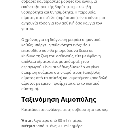
σοβαρές και τεράστιες μορφές του είναι μια
εικόνα εξαιρετικής βαρύτητας με υψηλή
νοσηρότητα και θνησιμότητα. Η παρουσία
αίματος στα πτύελα (αιμόπτυση) είναι πάντα μια
ανησυχία τόσο για τον ασθενή όσο και για τον
γιατρό.
Ο χρόνος για τη διάγνωση μετράει σημαντικά,
καθώς υπάρχει η πιθανότητα ενός νέου
επεισοδίου που θα μπορούσε να θέσει σε
κίνδυνο τη ζωή του ασθενούς, είτε με άφθονη
απώλεια αίματος είτε με απόφραξη του
αεραγωγού. Είναι συνήθως δύσκολο να γίνει
διάκριση ανάμεσα στην αιμόπτυση (αποβολή
αίματος από τα πτύελα) και αιματέμεση (αποβολή
αίματος με έμετο, προέρχεται από το πεπτικό
σύστημα).
Ταξινόμηση Αιμοπύλης
Κατατάσσεται ανάλογα με τη σοβαρότητά του ως:
Ήπια
: λιγότερο από 30 ml / ημέρα.
Μέτρια
: από 30 έως 200 ml / ημέρα.