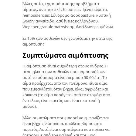
Άλλες αιτίες της αιμόπτυσης: προβλήματα
αίματος, αντιπηκτικές θεραπείες. ξένα σώματα.
hemosiderosis; Σύνδρομο Goodpasture; κυστική
ίνωση; αγγειίτιδα. ασθένειες κολλαγόνου.
Wegener granulomatosis; αμυλοείδωση; εμμήνων
Σε 15% των ασθενών δεν γνωρίζαμε την αιτία της
αιμόπτυσης
Συμπτώματα αιμόπτυσης
Η αιμόπτυση είναι συχνότερη στους άνδρες. Η
μέση ηλικία των ασθενών που παρουσιάζουν
αυτό το σύμπτωμα είναι περίπου 50-60 έτη. Το
αίμα προέρχεται από τον πνεύμονα: είναι αίμα
που εμφανίζεται όταν βήχει, είναι αφρώδες και
κόκκινο (το αίμα παράγεται από το στομάχι από
ένα έλκος είναι εμετός και είναι σκοτεινό ή
μαύρο).
Άλλα συμπτώματα που μπορεί να εμφανίζονται
είναι βήχας, δύσπνοια, απώλεια βάρους και
πυρετός. Αυτά είναι συμπτώματα που πρέπει να
ζητήσουμε από τον ασθενή και που μας