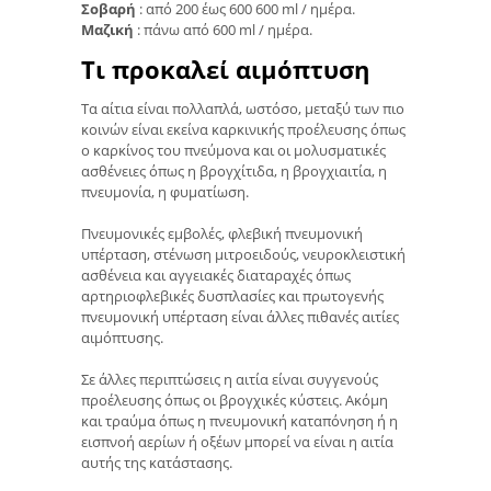
Σοβαρή
: από 200 έως 600 600 ml / ημέρα.
Μαζική
: πάνω από 600 ml / ημέρα.
Τι προκαλεί αιμόπτυση
Τα αίτια είναι πολλαπλά, ωστόσο, μεταξύ των πιο
κοινών είναι εκείνα καρκινικής προέλευσης όπως
ο καρκίνος του πνεύμονα και οι μολυσματικές
ασθένειες όπως η βρογχίτιδα, η βρογχιαιτία, η
πνευμονία, η φυματίωση.
Πνευμονικές εμβολές, φλεβική πνευμονική
υπέρταση, στένωση μιτροειδούς, νευροκλειστική
ασθένεια και αγγειακές διαταραχές όπως
αρτηριοφλεβικές δυσπλασίες και πρωτογενής
πνευμονική υπέρταση είναι άλλες πιθανές αιτίες
αιμόπτυσης.
Σε άλλες περιπτώσεις η αιτία είναι συγγενούς
προέλευσης όπως οι βρογχικές κύστεις. Ακόμη
και τραύμα όπως η πνευμονική καταπόνηση ή η
εισπνοή αερίων ή οξέων μπορεί να είναι η αιτία
αυτής της κατάστασης.