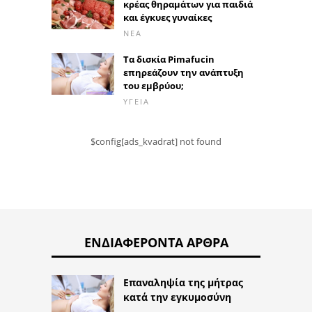
κρέας θηραμάτων για παιδιά
και έγκυες γυναίκες
ΝΈΑ
Τα δισκία Pimafucin
επηρεάζουν την ανάπτυξη
του εμβρύου;
ΥΓΕΊΑ
$config[ads_kvadrat] not found
ΕΝΔΙΑΦΈΡΟΝΤΑ ΆΡΘΡΑ
Επαναληψία της μήτρας
κατά την εγκυμοσύνη