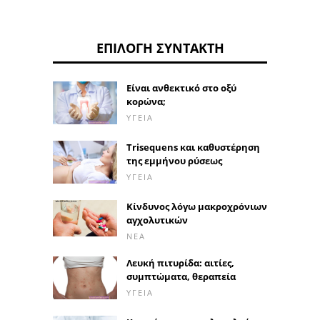
ΕΠΙΛΟΓΉ ΣΥΝΤΆΚΤΗ
Είναι ανθεκτικό στο οξύ
κορώνα;
ΥΓΕΊΑ
Trisequens και καθυστέρηση
της εμμήνου ρύσεως
ΥΓΕΊΑ
Κίνδυνος λόγω μακροχρόνιων
αγχολυτικών
ΝΈΑ
Λευκή πιτυρίδα: αιτίες,
συμπτώματα, θεραπεία
ΥΓΕΊΑ