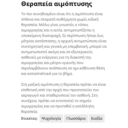
Θεραπεία αιμόπτυσης
Το πιο συνηθισμένο είναι ότι η αιμόπτυση είναι
σπάνια και σταματά αυθόρμητα χωρίς ειδική
θεραπεία. Μόλις γίνει γνωστός ο τόπος
αιμορραγίας και η αιτία, αντιμετωπίζεται η
υποκείμενη διαταραχή. Σε περίπτωση ήπιας έως
μέτριας κατάστασης, η αρχική αντιμετώπιση είναι
συντηρητική και γενικά μη επεμβατική, μπορεί να
αντιμετωπιστεί ακόμη και σε εξωτερικούς
ασθενείς με ενέργειες για τη διακοπή της
αιμορραγίας και μέτρα υγιεινής που
περιλαμβάνουν ανάπαυση σε ημι-κάθουσα θέση
και κατασταλτικά για το βήχα.
Στη μαζική αιμόπτυση η θεραπεία πρέπει να είναι
επιθετική από την αρχή που προστατεύει τον
αεραγωγό και σταθεροποιεί τον ασθενή. Στη
συνέχεια, πρέπει να εντοπιστεί το σημείο
αιμορραγίας και να προταθεί η κατάλληλη
θεραπεία.
Ετικέτες:
Ψυχολογία
Γλωσσάριο
Ευεξία