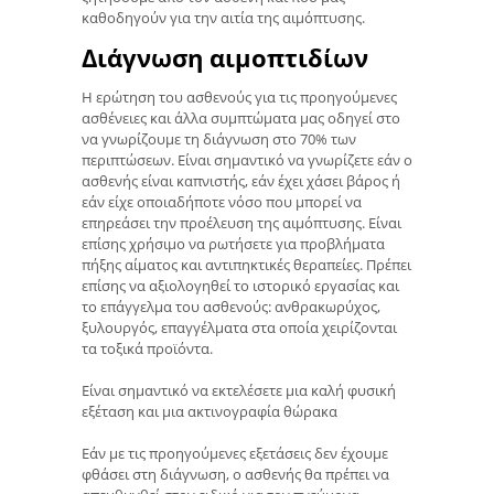
καθοδηγούν για την αιτία της αιμόπτυσης.
Διάγνωση αιμοπτιδίων
Η ερώτηση του ασθενούς για τις προηγούμενες
ασθένειες και άλλα συμπτώματα μας οδηγεί στο
να γνωρίζουμε τη διάγνωση στο 70% των
περιπτώσεων. Είναι σημαντικό να γνωρίζετε εάν ο
ασθενής είναι καπνιστής, εάν έχει χάσει βάρος ή
εάν είχε οποιαδήποτε νόσο που μπορεί να
επηρεάσει την προέλευση της αιμόπτυσης. Είναι
επίσης χρήσιμο να ρωτήσετε για προβλήματα
πήξης αίματος και αντιπηκτικές θεραπείες. Πρέπει
επίσης να αξιολογηθεί το ιστορικό εργασίας και
το επάγγελμα του ασθενούς: ανθρακωρύχος,
ξυλουργός, επαγγέλματα στα οποία χειρίζονται
τα τοξικά προϊόντα.
Είναι σημαντικό να εκτελέσετε μια καλή φυσική
εξέταση και μια ακτινογραφία θώρακα
Εάν με τις προηγούμενες εξετάσεις δεν έχουμε
φθάσει στη διάγνωση, ο ασθενής θα πρέπει να