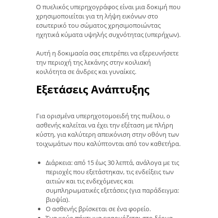
Ο πυελικός υπερηχογράφος είναι μια δοκιμή που
χρησιμοποιείται για τη λήψη εικόνων στο
εσωτερικό του σώματος χρησιμοποιώντας
ηχητικά κύματα υψηλής συχνότητας (υπερήχων).
Αυτή η δοκιμασία σας επιτρέπει να εξερευνήσετε
την περιοχή της λεκάνης στην κοιλιακή
κοιλότητα σε άνδρες και γυναίκες.
Εξετάσεις Ανάπτυξης
Για ορισμένα υπερηχοτομοειδή της πυέλου, ο
ασθενής καλείται να έχει την εξέταση με πλήρη
κύστη, για καλύτερη απεικόνιση στην οθόνη των
τοιχωμάτων που καλύπτονται από τον καθετήρα.
Διάρκεια: από 15 έως 30 λεπτά, ανάλογα με τις
περιοχές που εξετάστηκαν, τις ενδείξεις των
αιτιών και τις ενδεχόμενες και
συμπληρωματικές εξετάσεις (για παράδειγμα:
βιοψία).
Ο ασθενής βρίσκεται σε ένα φορείο.
Ένα κρύο πήκτωμα εφαρμόζεται στο δέρμα