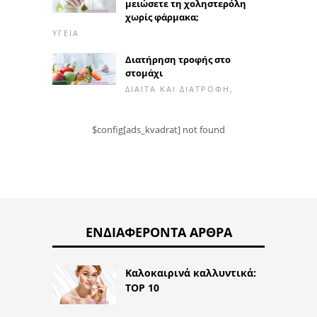
μειώσετε τη χοληστερόλη
χωρίς φάρμακα;
ΥΓΕΊΑ
Διατήρηση τροφής στο
στομάχι
ΔΊΑΙΤΑ ΚΑΙ ΔΙΑΤΡΟΦΉ,
$config[ads_kvadrat] not found
ΕΝΔΙΑΦΈΡΟΝΤΑ ΆΡΘΡΑ
Καλοκαιρινά καλλυντικά:
TOP 10