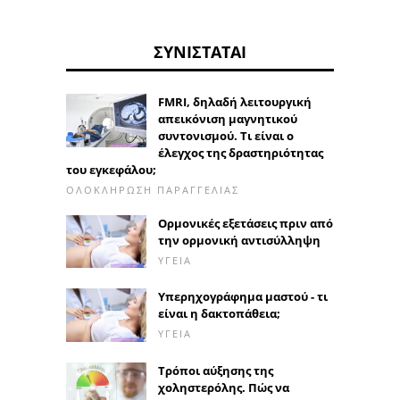
ΣΥΝΙΣΤΆΤΑΙ
FMRI, δηλαδή λειτουργική
απεικόνιση μαγνητικού
συντονισμού. Τι είναι ο
έλεγχος της δραστηριότητας
του εγκεφάλου;
ΟΛΟΚΛΉΡΩΣΗ ΠΑΡΑΓΓΕΛΊΑΣ
Ορμονικές εξετάσεις πριν από
την ορμονική αντισύλληψη
ΥΓΕΊΑ
Υπερηχογράφημα μαστού - τι
είναι η δακτοπάθεια;
ΥΓΕΊΑ
Τρόποι αύξησης της
χοληστερόλης. Πώς να