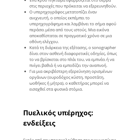
στις περιοχές που πρόκειται να εξερευνηθούν.
Ο υπερηχογράφος μετατοπίζει έναν
ανιχνευτή, ο οποίος εκπέμπει το
υπερηχογράφημα και λαμβάνει το σήμα αφού
περάσει μέσα από τους ιστούς. Μια εικόνα
αποκαθίσταται σε πραγματικό χρόνο σε μια
οθόνη ελέγχου.
Κατά τη διάρκεια της εξέτασης, ο sonographer
δίνει στον ασθενή διαφορετικές οδηγίες, όπως
το να βρίσκεται στο πλάι του, να εμπνέει ή να
πνίγει βαθιά ή να εμποδίζει την αναπνοή.
Για μια ακριβέστερη εξερεύνηση ορισμένων
οργάνων (ουροδόχος κύστη, προστάτη,
ωοθήκες ή μήτρα), ο καθετήρας μπορεί να
εισαχθεί στα φυσικά στόμια.
Πυελικός υπέρηχος:
ενδείξεις
Εκτός από την παρακολούθηση της εγκυμοσύνης,