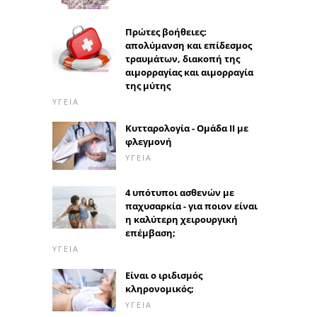
Πρώτες βοήθειες:
απολύμανση και επίδεσμος
τραυμάτων, διακοπή της
αιμορραγίας και αιμορραγία
της μύτης
ΥΓΕΊΑ
Κυτταρολογία - Ομάδα ΙΙ με
φλεγμονή
ΥΓΕΊΑ
4 υπότυποι ασθενών με
παχυσαρκία - για ποιον είναι
η καλύτερη χειρουργική
επέμβαση;
ΥΓΕΊΑ
Είναι ο ιριδισμός
κληρονομικός;
ΥΓΕΊΑ