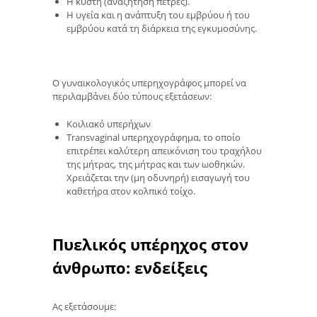
Η κύστη (αναζήτηση πέτρες).
Η υγεία και η ανάπτυξη του εμβρύου ή του
εμβρύου κατά τη διάρκεια της εγκυμοσύνης.
Ο γυναικολογικός υπερηχογράφος μπορεί να
περιλαμβάνει δύο τύπους εξετάσεων:
Κοιλιακό υπερήχων
Transvaginal υπερηχογράφημα, το οποίο
επιτρέπει καλύτερη απεικόνιση του τραχήλου
της μήτρας, της μήτρας και των ωοθηκών.
Χρειάζεται την (μη οδυνηρή) εισαγωγή του
καθετήρα στον κολπικό τοίχο.
Πυελικός υπέρηχος στον
άνθρωπο: ενδείξεις
Ας εξετάσουμε: