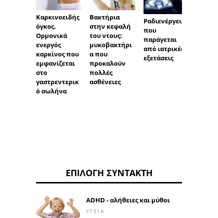
Βακτήρια
Καρκινοειδής
Πέτρε
Ραδιενέργεια
στην κεφαλή
όγκος.
ουροφ
που
του ντους:
Ορμονικά
οδών -
παράγεται
μυκοβακτήρι
ενεργός
Λιθία
από ιατρικές
α που
καρκίνος που
ούρων
εξετάσεις
προκαλούν
εμφανίζεται
πολλές
στο
ασθένειες
γαστρεντερικ
ό σωλήνα
ΕΠΙΛΟΓΉ ΣΥΝΤΆΚΤΗ
ADHD - αλήθειες και μύθοι
ΥΓΕΊΑ