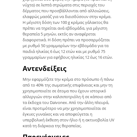
νύχτα) σε λεπτά στρώματα στις περιοχές του
δέρματος που προσβάλλονται από αλλοιώσεις,
ελαφρώς μασάζ για να διεισδύσουν στην κρέμα.
Η μέγιστη δόση των 100 g κρέμας γάλακτος θα
πρέπει να τηρείται ανά εβδομάδα, για μέγιστη
θεραπεία 5 μηνών, εκτός αν αναφέρεται
διαφορετικά. Η δόση πρέπει να προσαρμόζεται
με ρυθμό 50 γραμμαρίων την εβδομάδα για τα
παιδιά ηλικίας 6 έως 12 ετών και με ρυθμό 75
γραμμαρίων για εφήβους ηλικίας 12 έως 16 ετών.
Αντενδείξεις
Μην εφαρμόζετε την κρέμα στο πρόσωπο ή πάνω
από το 40% της σωματικής επιφάνειας και μην τη
χρησιμοποιείτε σε άτομα που έχουν ιστορικό
αλλεργιών στην καλσιποτριόλη ή σε κάποιο από
τα έκδοχα του Daivonex. Από την άλλη πλευρά,
είναι προτιμότερο να μην χρησιμοποιείται σε
έγκυες γυναίκες και να αποφεύγεται η
υπερβολική έκθεση στον ήλιο ή η ακτινοβολία UV
κατά τη διάρκεια της θεραπείας.
Παρενέργειες