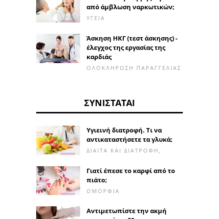
από άμβλωση ναρκωτικών;
ΥΓΕΊΑ
Άσκηση ΗΚΓ (τεστ άσκησης) -
έλεγχος της εργασίας της
καρδιάς
ΟΛΟΚΛΉΡΩΣΗ ΠΑΡΑΓΓΕΛΊΑΣ
ΣΥΝΙΣΤΆΤΑΙ
Υγιεινή διατροφή. Τι να
αντικαταστήσετε τα γλυκά;
ΔΊΑΙΤΑ ΚΑΙ ΔΙΑΤΡΟΦΉ,
Γιατί έπεσε το καρφί από το
πιάτο;
ΟΜΟΡΦΙΆ
Αντιμετωπίστε την ακμή