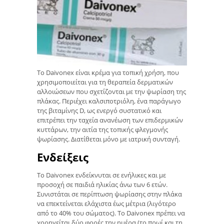
Το Daivonex είναι κρέμα για τοπική χρήση, που
χρησιμοποιείται για τη θεραπεία δερματικών
αλλοιώσεων που σχετίζονται με την ψωρίαση της
πλάκας. Περιέχει καλσιποτριόλη, ένα παράγωγο
της βιταμίνης D, ως ενεργό συστατικό και
επιτρέπει την ταχεία ανανέωση των επιδερμικών
κυττάρων, την αιτία της τοπικής φλεγμονής
ψωρίασης. Διατίθεται μόνο με ιατρική συνταγή.
Ενδείξεις
Το Daivonex ενδείκνυται σε ενήλικες και με
προσοχή σε παιδιά ηλικίας άνω των 6 ετών.
Συνιστάται σε περίπτωση ψωρίασης στην πλάκα
να επεκτείνεται ελάχιστα έως μέτρια (λιγότερο
από το 40% του σώματος). Το Daivonex πρέπει να
χορηγείται δύο φορές την ημέρα (το πρωί και τη