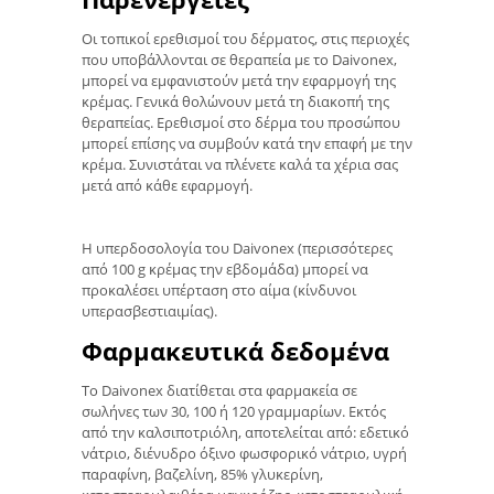
Οι τοπικοί ερεθισμοί του δέρματος, στις περιοχές
που υποβάλλονται σε θεραπεία με το Daivonex,
μπορεί να εμφανιστούν μετά την εφαρμογή της
κρέμας. Γενικά θολώνουν μετά τη διακοπή της
θεραπείας. Ερεθισμοί στο δέρμα του προσώπου
μπορεί επίσης να συμβούν κατά την επαφή με την
κρέμα. Συνιστάται να πλένετε καλά τα χέρια σας
μετά από κάθε εφαρμογή.
Η υπερδοσολογία του Daivonex (περισσότερες
από 100 g κρέμας την εβδομάδα) μπορεί να
προκαλέσει υπέρταση στο αίμα (κίνδυνοι
υπερασβεστιαιμίας).
Φαρμακευτικά δεδομένα
Το Daivonex διατίθεται στα φαρμακεία σε
σωλήνες των 30, 100 ή 120 γραμμαρίων. Εκτός
από την καλσιποτριόλη, αποτελείται από: εδετικό
νάτριο, διένυδρο όξινο φωσφορικό νάτριο, υγρή
παραφίνη, βαζελίνη, 85% γλυκερίνη,