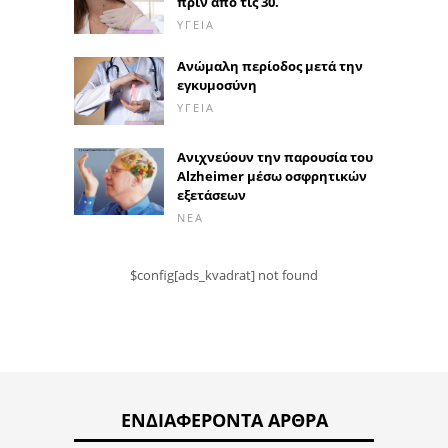
πριν από τις 30.
ΥΓΕΊΑ
Ανώμαλη περίοδος μετά την
εγκυμοσύνη
ΥΓΕΊΑ
Ανιχνεύουν την παρουσία του
Alzheimer μέσω οσφρητικών
εξετάσεων
ΝΈΑ
$config[ads_kvadrat] not found
ΕΝΔΙΑΦΈΡΟΝΤΑ ΆΡΘΡΑ