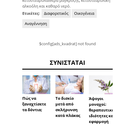
κετοστεαρυλαιθέρα μαγκρόζης, κετοστεαρυλική
αλκοόλη και καθαρό νερό.
Ετικέτες:
Διαφορετικός
Οικογένεια
Αναγέννηση
$config[ads_kvadrat] not found
ΣΥΝΙΣΤΆΤΑΙ
Πώς να
Το δισκίο
Ραγισ
Άψογοι
ξαναχτίσετε
μετά από
γωνίε
μοναχοί:
τα δόντια;
σκλήρυνση
στόμα
θεραπευτικές
κατά πλάκας
ιδιότητες και
εφαρμογή