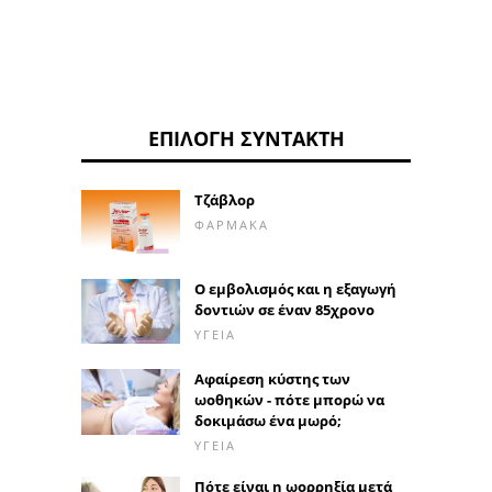
ΕΠΙΛΟΓΉ ΣΥΝΤΆΚΤΗ
Τζάβλορ
ΦΆΡΜΑΚΑ
Ο εμβολισμός και η εξαγωγή
δοντιών σε έναν 85χρονο
ΥΓΕΊΑ
Αφαίρεση κύστης των
ωοθηκών - πότε μπορώ να
δοκιμάσω ένα μωρό;
ΥΓΕΊΑ
Πότε είναι η ωορρηξία μετά