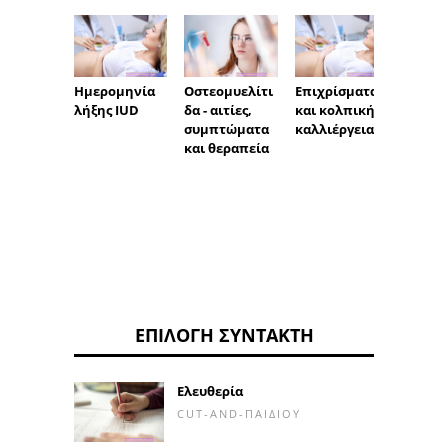
Οστεομυελίτι
Ημερομηνία
Επιχρίσματα
Τραυμ
δα - αιτίες,
λήξης IUD
και κολπική
των χ
συμπτώματα
καλλιέργεια
κατά τ
και θεραπεία
συνου
ΕΠΙΛΟΓΉ ΣΥΝΤΆΚΤΗ
Ελευθερία
CUT-AND-ΠΑΙΔΙΟΎ