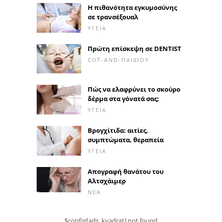
Η πιθανότητα εγκυμοσύνης
σε τρανσέξουαλ
ΥΓΕΊΑ
Πρώτη επίσκεψη σε DENTIST
CUT-AND-ΠΑΙΔΙΟΎ
Πώς να ελαφρύνει το σκούρο
δέρμα στα γόνατά σας;
ΥΓΕΊΑ
Βρογχίτιδα: αιτίες,
συμπτώματα, θεραπεία
ΥΓΕΊΑ
Απογραφή θανάτου του
Αλτσχάιμερ
ΝΈΑ
$config[ads_kvadrat] not found