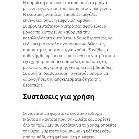
Η συμπίεση που ασκείται από αυτά τα ρούχα
μειώνει την ένταση του πόνου στους πληγέντες.
Η ελαστική συμπίεση εμποδίζει μεγάλες
επιπλοκές, όπως η εμφάνιση κιρσών.
Συμβουλευτείτε τον γιατρό σας αφού είναι ο
μόνος που μπορεί να καθορίσει την
καταλληλότητα αυτού του είδους θεραπείας, να
εκδώσει μια εντολή αγοράς και να δώσει τις
απαραίτητες συστάσεις για χρήση. Συνήθως, ο
ασθενής θα πρέπει να επισκεφθεί το γιατρό αφού
έχει χρησιμοποιήσει ορισμένες από αυτές τις
μεθόδους συγκράτησης για αρκετές εβδομάδες.
Σε αυτή τη διαβούλευση, ο γιατρός μπορεί να
αξιολογήσει την αποτελεσματικότητα της
θεραπείας.
Συστάσεις για χρήση
Συνιστάται να φοράτε το ελαστικό ένδυμα
(κάλτσα ή κάλτσα) πριν σηκωθείτε και φορέστε
όλο το πρωί. Δεν συνιστάται να το χρησιμοποιείτε
τη νύχτα. Σύρετε το κούμπωμα (ή κάλτσα) κάτω
από το πόδι, στη φτέρνα. Στη συνέχεια,