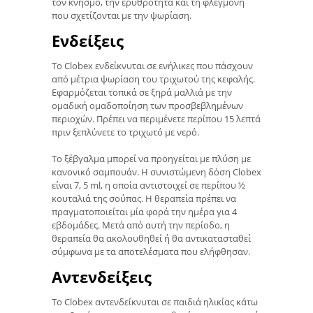
τον κνησμό, την ερυθρότητα και τη φλεγμονή
που σχετίζονται με την ψωρίαση.
Ενδείξεις
Το Clobex ενδείκνυται σε ενήλικες που πάσχουν
από μέτρια ψωρίαση του τριχωτού της κεφαλής.
Εφαρμόζεται τοπικά σε ξηρά μαλλιά με την
ομαδική ομαδοποίηση των προσβεβλημένων
περιοχών. Πρέπει να περιμένετε περίπου 15 λεπτά
πριν ξεπλύνετε το τριχωτό με νερό.
Το ξέβγαλμα μπορεί να προηγείται με πλύση με
κανονικό σαμπουάν. Η συνιστώμενη δόση Clobex
είναι 7, 5 ml, η οποία αντιστοιχεί σε περίπου ½
κουταλιά της σούπας. Η θεραπεία πρέπει να
πραγματοποιείται μία φορά την ημέρα για 4
εβδομάδες. Μετά από αυτή την περίοδο, η
θεραπεία θα ακολουθηθεί ή θα αντικατασταθεί
σύμφωνα με τα αποτελέσματα που ελήφθησαν.
Αντενδείξεις
Το Clobex αντενδείκνυται σε παιδιά ηλικίας κάτω