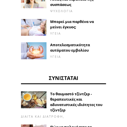
συσπάσεως
ΨΥΧΟΛΟΓΊΑ
Μπορεί μια παρθένα να
μείνει έγκυος;
ΥΓΕΊΑ
Αποτελεσματικότητα
αυτόματου εμβολίου
ΥΓΕΊΑ
ΣΥΝΙΣΤΆΤΑΙ
Το θαυμαστό τζίντζερ -
θεραπευτικές και
αδυνατιστικές ιδιότητες του
τζίντζερ
ΔΊΑΙΤΑ ΚΑΙ ΔΙΑΤΡΟΦΉ,