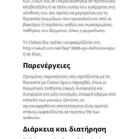
των 2 ετών και σε υπερευαισθησία σε προπιονική
κλοβεταζόλη ή σε άλλη ουσία που εισέρχεται στη
σύνθεση του. Δεν πρέπει να χορηγείται για τη
θεραπεία λοιμώξεων που προκαλούνται από ιό,
βακτήριο ή παράσιτο, καθώς και συγκεκριμένες
παθήσεις του δέρματος, όπως η φυματίωση.
Το Clobex δεν πρέπει να εφαρμόζεται στο
http://salud.ccm.net/faq/18686-ojo-definicionojos
ή σε έλκη.
Παρενέργειες
Ορισμένες παρενέργειες που σχετίζονται με τη
θεραπεία με Clobex έχουν παραχθεί, όπως οι
δερματικές παθήσεις (ακμή, δυσφορία) και
δυσφορία στο μάτι (κνησμός, ελαφρά κάψιμο στο
επίπεδο των ματιών). Ωστόσο, τα
προαναφερθέντα αποτελέσματα είναι αρκετά
σπάνια, εμφανίζονται σε περίπου 5% των
ασθενών.
Διάρκεια και διατήρηση