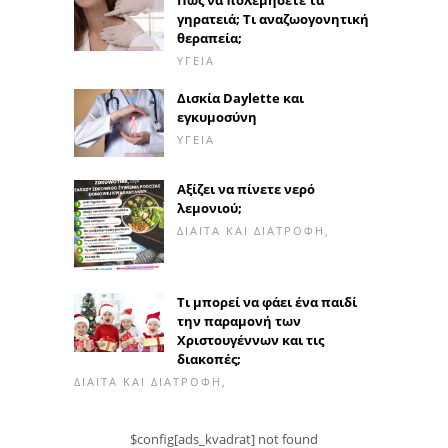
Πώς να πολεμήσετε τα
γηρατειά; Τι αναζωογονητική
θεραπεία;
ΥΓΕΊΑ
Δισκία Daylette και
εγκυμοσύνη
ΥΓΕΊΑ
Αξίζει να πίνετε νερό
λεμονιού;
ΔΊΑΙΤΑ ΚΑΙ ΔΙΑΤΡΟΦΉ,
Τι μπορεί να φάει ένα παιδί
την παραμονή των
Χριστουγέννων και τις
διακοπές;
ΔΊΑΙΤΑ ΚΑΙ ΔΙΑΤΡΟΦΉ,
$config[ads_kvadrat] not found