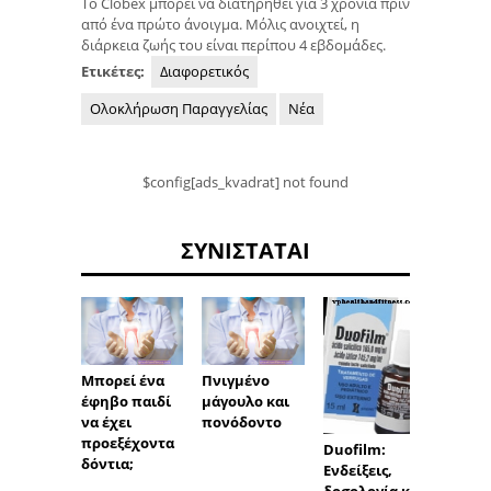
Το Clobex μπορεί να διατηρηθεί για 3 χρόνια πριν
από ένα πρώτο άνοιγμα. Μόλις ανοιχτεί, η
διάρκεια ζωής του είναι περίπου 4 εβδομάδες.
Ετικέτες:
Διαφορετικός
Ολοκλήρωση Παραγγελίας
Νέα
$config[ads_kvadrat] not found
ΣΥΝΙΣΤΆΤΑΙ
Μπορεί ένα
Πνιγμένο
Επιθέ
έφηβο παιδί
μάγουλο και
EVRA -
να έχει
πονόδοντο
υποκα
προεξέχοντα
ο σε δ
Duofilm:
δόντια;
Ενδείξεις,
δοσολογία και