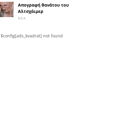
Απογραφή θανάτου του
Αλτσχάιμερ
ΝΈΑ
$config[ads_kvadrat] not found
α πλένετε την
Κνησμός γύρω από τον