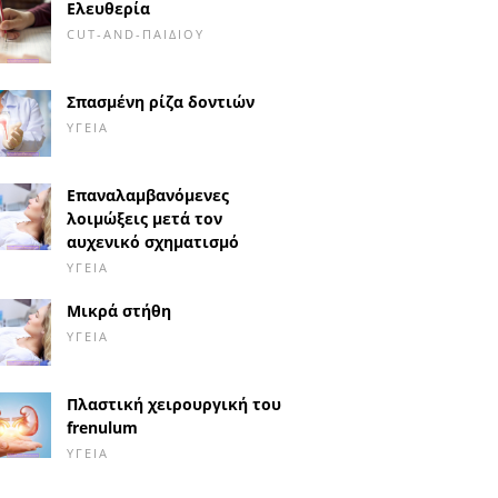
Ελευθερία
CUT-AND-ΠΑΙΔΙΟΎ
Σπασμένη ρίζα δοντιών
ΥΓΕΊΑ
Επαναλαμβανόμενες
λοιμώξεις μετά τον
αυχενικό σχηματισμό
ΥΓΕΊΑ
Μικρά στήθη
ΥΓΕΊΑ
Πλαστική χειρουργική του
frenulum
ΥΓΕΊΑ