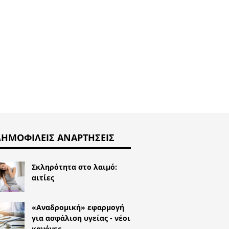
Μικρότε
πτωση;
πρωκτό
Αιτίες
ΔΗΜΟΦΙΛΕΊΣ ΑΝΑΡΤΉΣΕΙΣ
Σκληρότητα στο λαιμό:
αιτίες
«Αναδρομική» εφαρμογή
για ασφάλιση υγείας - νέοι
κανόνες