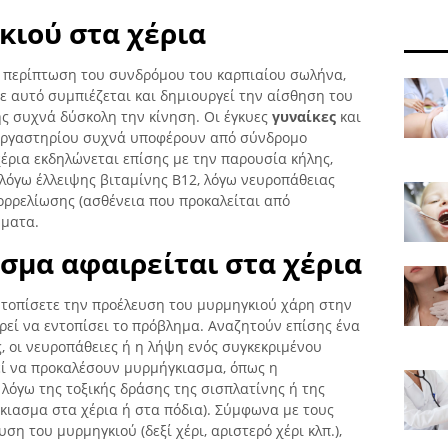
κιού στα χέρια
 περίπτωση του συνδρόμου του καρπιαίου σωλήνα,
ε αυτό συμπιέζεται και δημιουργεί την αίσθηση του
ης συχνά δύσκολη την κίνηση. Οι έγκυες
γυναίκες
και
 εργαστηρίου συχνά υποφέρουν από σύνδρομο
έρια εκδηλώνεται επίσης με την παρουσία κήλης,
 λόγω έλλειψης βιταμίνης Β12, λόγω νευροπάθειας
ορρελίωσης (ασθένεια που προκαλείται από
ήματα.
σμα αφαιρείται στα χέρια
εντοπίσετε την προέλευση του μυρμηγκιού χάρη στην
ρεί να εντοπίσει το πρόβλημα. Αναζητούν επίσης ένα
ς, οι νευροπάθειες ή η λήψη ενός συγκεκριμένου
ί να προκαλέσουν μυρμήγκιασμα, όπως η
λόγω της τοξικής δράσης της σισπλατίνης ή της
κιασμα στα χέρια ή στα πόδια). Σύμφωνα με τους
ση του μυρμηγκιού (δεξί χέρι, αριστερό χέρι κλπ.),