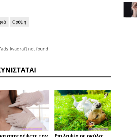
φιά
Θρέψη
[ads_kvadrat] not found
ΣΥΝΙΣΤΆΤΑΙ
να αποτρέψετε την
Επιληψία σε σκύλο:
Πώς ν