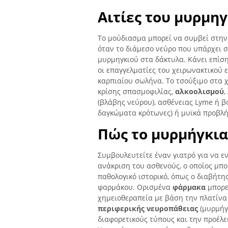
Αιτίες του μυρμηγ
Το μούδιασμα μπορεί να συμβεί στην
όταν το διάμεσο νεύρο που υπάρχει σ
μυρμηγκιού στα δάκτυλα. Κάνει επίσ
οι επαγγελματίες του χειρωνακτικού
καρπιαίου σωλήνα. Το τσούξιμο στα χ
κρίσης σπασμοφιλίας,
αλκοολισμού
,
(βλάβης νεύρου), ασθένειας Lyme ή β
δαγκώματα κρότωνες) ή μυϊκά προβλ
Πώς το μυρμήγκια
Συμβουλευτείτε έναν γιατρό για να 
ανάκριση του ασθενούς, ο οποίος μπο
παθολογικό ιστορικό, όπως ο διαβήτη
φαρμάκου. Ορισμένα
φάρμακα
μπορε
χημειοθεραπεία με βάση την πλατίνα 
περιφερικής νευροπάθειας
(μυρμήγ
διαφορετικούς τύπους και την προέλευ