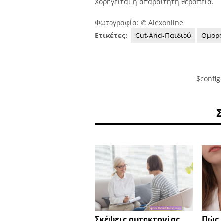
Χορηγείται η απαραίτητη θεραπεία.
Φωτογραφία: © Alexonline
Ετικέτες:
Cut-And-Παιδιού
Ομορ
$config
Σκέψεις αυτοκτονίας
Πώς 