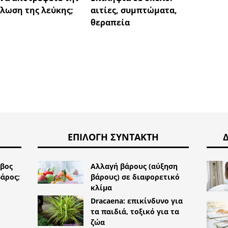
λωση της λεύκης;
αιτίες, συμπτώματα,
τριχό
θεραπεία
ΕΠΙΛΟΓΉ ΣΥΝΤΆΚΤΗ
ηβος
Αλλαγή βάρους (αύξηση
βάρος;
βάρους) σε διαφορετικό
κλίμα
Dracaena: επικίνδυνο για
τα παιδιά, τοξικό για τα
ζώα