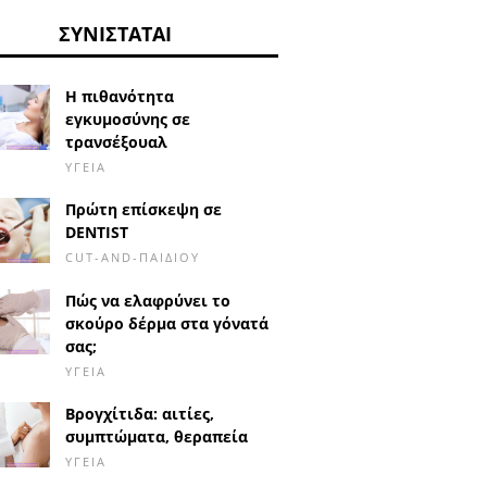
ΣΥΝΙΣΤΆΤΑΙ
Η πιθανότητα
εγκυμοσύνης σε
τρανσέξουαλ
ΥΓΕΊΑ
Πρώτη επίσκεψη σε
DENTIST
CUT-AND-ΠΑΙΔΙΟΎ
Πώς να ελαφρύνει το
σκούρο δέρμα στα γόνατά
σας;
ΥΓΕΊΑ
Βρογχίτιδα: αιτίες,
συμπτώματα, θεραπεία
ΥΓΕΊΑ