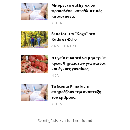
Μπορεί το euthyrox να
προκαλέσει καταθλιπτικές
καταστάσεις
ΥΓΕΊΑ
Sanatorium "Koga" στο
Kudowa-Zdrój
ΑΝΑΓΈΝΝΗΣΗ
Η υγεία συνιστά να μην τρώει
κρέας θηραμάτων για παιδιά
και έγκυες γυναίκες
ΝΈΑ
Τα δισκία Pimafucin
επηρεάζουν την ανάπτυξη
του εμβρύου;
ΥΓΕΊΑ
$config[ads_kvadrat] not found