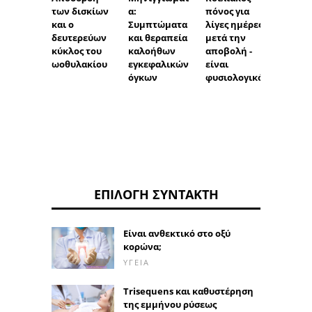
των δισκίων
α:
πόνος για
πρόω
και ο
Συμπτώματα
λίγες ημέρες
περίο
δευτερεύων
και θεραπεία
μετά την
κύκλος του
καλοήθων
αποβολή -
ωοθυλακίου
εγκεφαλικών
είναι
όγκων
φυσιολογικό;
ΕΠΙΛΟΓΉ ΣΥΝΤΆΚΤΗ
Είναι ανθεκτικό στο οξύ
κορώνα;
ΥΓΕΊΑ
Trisequens και καθυστέρηση
της εμμήνου ρύσεως