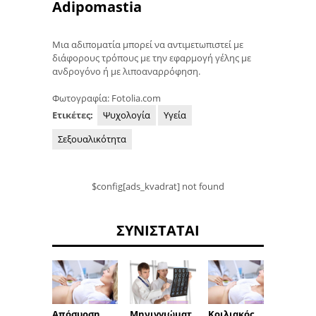
Adipomastia
Μια αδιποματία μπορεί να αντιμετωπιστεί με
διάφορους τρόπους με την εφαρμογή γέλης με
ανδρογόνο ή με λιποαναρρόφηση.
Φωτογραφία: Fotolia.com
Ετικέτες:
Ψυχολογία
Υγεία
Σεξουαλικότητα
$config[ads_kvadrat] not found
ΣΥΝΙΣΤΆΤΑΙ
Απόσυρση
Μηνιγγιώματ
Κοιλιακός
Σεξ κα